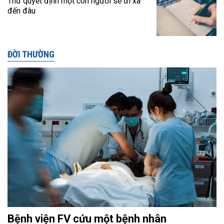
Thứ quyết định một con người sẽ đi xa
đến đâu
ĐỜI THƯỜNG
Bệnh viện FV cứu một bệnh nhân