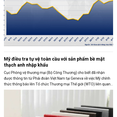
Mỹ điều tra tự vệ toàn cầu với sản phẩm bề mặt
thạch anh nhập khẩu
Cục Phòng vệ thương mại (Bộ Công Thương) cho biết đã nhận
được thông tin từ Phái đoàn Việt Nam tại Geneva về việc Mỹ chính
thức thông báo lên Tổ chức Thương mại Thế giới (WTO) liên quan
đến việc Ủy ban Thương mại Quốc tế Mỹ (USITC) khởi xướng điều
tra tự vệ toàn cầu đối với sản phẩm bề mặt thạch anh nhập khẩu
(quartz surface products).