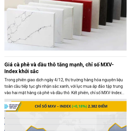
Giá cà phê và dầu thô tăng mạnh, chỉ số MXV-
Index khởi sắc
Trong phiên giao dịch ngày 4/12, thị trường hàng hóa nguyên liệu
toàn cầu tiếp tục ghi nhận sắc xanh, với lực mua áp đảo tập trung
vào hai mặt hàng cà phê và dầu thô. Kết phiên, chỉ số MXV-Index
tăng gần 0,2%, đạt 2.382 điểm, phản ánh xu hướng tích cực chung
của thị trường.