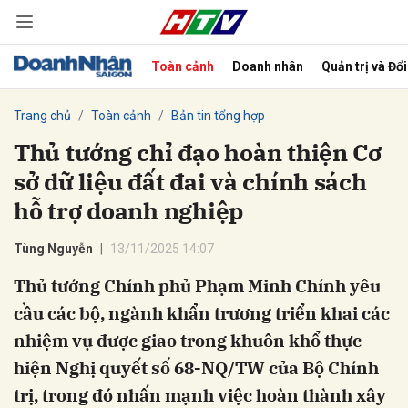
Toàn cảnh
Doanh nhân
Quản trị và Đổ
bình luận
Trang chủ
Toàn cảnh
Bản tin tổng hợp
Thủ tướng chỉ đạo hoàn thiện Cơ
sở dữ liệu đất đai và chính sách
hỗ trợ doanh nghiệp
Tùng Nguyễn
13/11/2025 14:07
Thủ tướng Chính phủ Phạm Minh Chính yêu
Hủy
G
cầu các bộ, ngành khẩn trương triển khai các
nhiệm vụ được giao trong khuôn khổ thực
hiện Nghị quyết số 68-NQ/TW của Bộ Chính
trị, trong đó nhấn mạnh việc hoàn thành xây