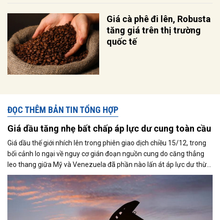
Giá cà phê đi lên, Robusta
tăng giá trên thị trường
quốc tế
ĐỌC THÊM BẢN TIN TỔNG HỢP
Giá dầu tăng nhẹ bất chấp áp lực dư cung toàn cầu
Giá dầu thế giới nhích lên trong phiên giao dịch chiều 15/12, trong
bối cảnh lo ngại về nguy cơ gián đoạn nguồn cung do căng thẳng
leo thang giữa Mỹ và Venezuela đã phần nào lấn át áp lực dư thừa
nguồn cung đang bao trùm thị trường. Cùng với đó, giới đầu tư tiếp
tục theo dõi sát diễn biến liên quan đến khả năng đạt được một
thỏa thuận hòa bình giữa Nga và Ukraine.