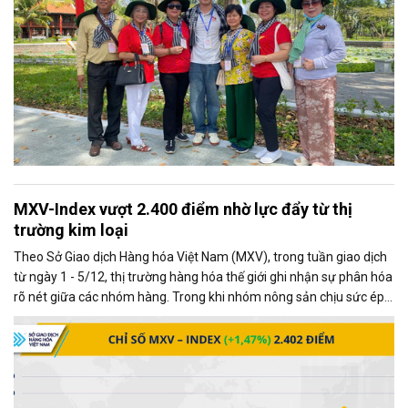
MXV-Index vượt 2.400 điểm nhờ lực đẩy từ thị
trường kim loại
Theo Sở Giao dịch Hàng hóa Việt Nam (MXV), trong tuần giao dịch
từ ngày 1 - 5/12, thị trường hàng hóa thế giới ghi nhận sự phân hóa
rõ nét giữa các nhóm hàng. Trong khi nhóm nông sản chịu sức ép
từ những diễn biến mới trong quan hệ thương mại Mỹ - Trung, thị
trường kim loại lại giao dịch khởi sắc, trở thành động lực chính kéo
chỉ số MXV-Index tăng mạnh.