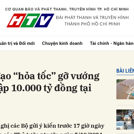
bình luận
ản trị và Đổi mới
Chuyện kinh doanh
Tài chính - Ngân hàn
BÀI LI
ạo “hỏa tốc” gỡ vướng
p 10.000 tỷ đồng tại
Hủy
G
hị các Bộ gửi ý kiến trước 17 giờ ngày