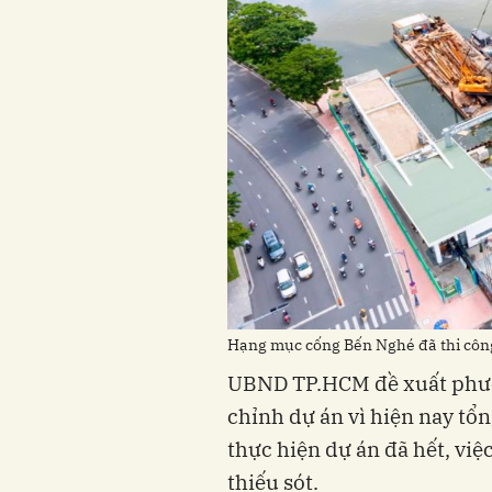
Hạng mục cống Bến Nghé đã thi công
UBND TP.HCM đề xuất phươ
chỉnh dự án vì hiện nay tổn
thực hiện dự án đã hết, việ
thiếu sót.