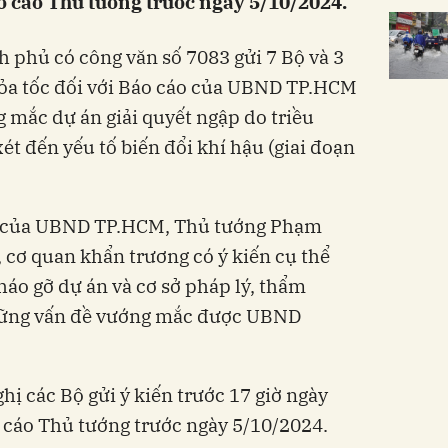
o cáo Thủ tướng trước ngày 5/10/2024.
 phủ có công văn số 7083 gửi 7 Bộ và 3
hỏa tốc đối với Báo cáo của UBND TP.HCM
 mắc dự án giải quyết ngập do triều
t đến yếu tố biến đổi khí hậu (giai đoạn
o của UBND TP.HCM, Thủ tướng Phạm
 cơ quan khẩn trương có ý kiến cụ thể
háo gỡ dự án và cơ sở pháp lý, thẩm
những vấn đề vướng mắc được UBND
ị các Bộ gửi ý kiến trước 17 giờ ngày
 cáo Thủ tướng trước ngày 5/10/2024.