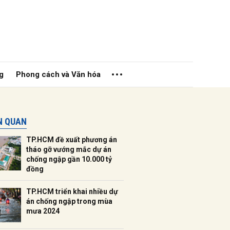
g
Phong cách và Văn hóa
ÊN QUAN
TP.HCM đề xuất phương án
tháo gỡ vướng mắc dự án
chống ngập gần 10.000 tỷ
đồng
ửi
TP.HCM triển khai nhiều dự
án chống ngập trong mùa
mưa 2024