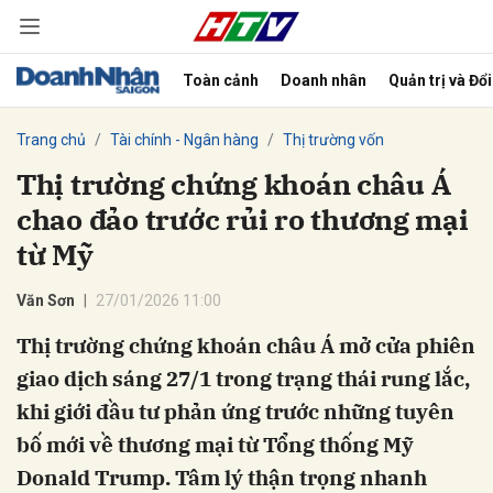
Toàn cảnh
Doanh nhân
Quản trị và Đổ
bình luận
Trang chủ
Tài chính - Ngân hàng
Thị trường vốn
Thị trường chứng khoán châu Á
chao đảo trước rủi ro thương mại
từ Mỹ
Văn Sơn
27/01/2026 11:00
Thị trường chứng khoán châu Á mở cửa phiên
Hủy
G
giao dịch sáng 27/1 trong trạng thái rung lắc,
khi giới đầu tư phản ứng trước những tuyên
bố mới về thương mại từ Tổng thống Mỹ
Donald Trump. Tâm lý thận trọng nhanh