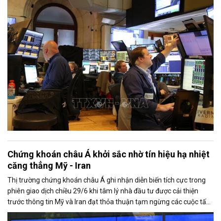
nhiệt, trong khi nhóm cổ phiếu công nghệ lấy lại đà tăng trước thềm
mùa công bố kết quả kinh doanh quý II.
Chứng khoán châu Á khởi sắc nhờ tín hiệu hạ nhiệt
căng thẳng Mỹ - Iran
Thị trường chứng khoán châu Á ghi nhận diễn biến tích cực trong
phiên giao dịch chiều 29/6 khi tâm lý nhà đầu tư được cải thiện
trước thông tin Mỹ và Iran đạt thỏa thuận tạm ngừng các cuộc tấn
công đáp trả lẫn nhau, mở ra triển vọng nối lại đối thoại.