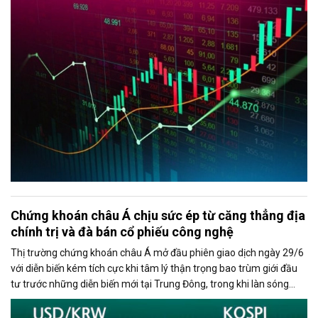
phiếu vốn hóa lớn, đặc biệt là VIC và VHM.
Chứng khoán châu Á chịu sức ép từ căng thẳng địa
chính trị và đà bán cổ phiếu công nghệ
Thị trường chứng khoán châu Á mở đầu phiên giao dịch ngày 29/6
với diễn biến kém tích cực khi tâm lý thận trọng bao trùm giới đầu
tư trước những diễn biến mới tại Trung Đông, trong khi làn sóng
chốt lời ở nhóm cổ phiếu công nghệ tiếp tục gây áp lực lên các chỉ
số lớn.