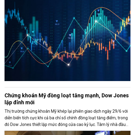
trường duy trì ở mức cao và VN-Index vẫn giữ được sắc xanh.
Chứng khoán Mỹ đồng loạt tăng mạnh, Dow Jones
lập đỉnh mới
Thị trường chứng khoán Mỹ khép lại phiên giao dịch ngày 29/6 với
diễn biến tích cực khi cả ba chỉ số chính đồng loạt tăng điểm, trong
đó Dow Jones thiết lập mức đóng cửa cao kỷ lục. Tâm lý nhà đầu
tư được cải thiện nhờ căng thẳng giữa Mỹ và Iran có dấu hiệu hạ