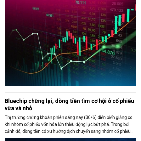
bán ròng vượt 1.100 tỷ đồng trên sàn HoSE.
Bluechip chững lại, dòng tiền tìm cơ hội ở cổ phiếu
vừa và nhỏ
Thị trường chứng khoán phiên sáng nay (30/6) diễn biến giằng co
khi nhóm cổ phiếu vốn hóa lớn thiếu động lực bứt phá. Trong bối
cảnh đó, dòng tiền có xu hướng dịch chuyển sang nhóm cổ phiếu
vừa và nhỏ, đặc biệt là nhóm chứng khoán, giúp thanh khoản thị