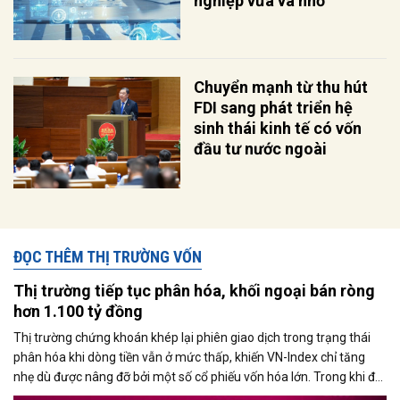
nghiệp vừa và nhỏ
Chuyển mạnh từ thu hút
FDI sang phát triển hệ
sinh thái kinh tế có vốn
đầu tư nước ngoài
ĐỌC THÊM THỊ TRƯỜNG VỐN
Thị trường tiếp tục phân hóa, khối ngoại bán ròng
hơn 1.100 tỷ đồng
Thị trường chứng khoán khép lại phiên giao dịch trong trạng thái
phân hóa khi dòng tiền vẫn ở mức thấp, khiến VN-Index chỉ tăng
nhẹ dù được nâng đỡ bởi một số cổ phiếu vốn hóa lớn. Trong khi đó,
áp lực bán từ khối ngoại gia tăng mạnh vào cuối phiên, với giá trị