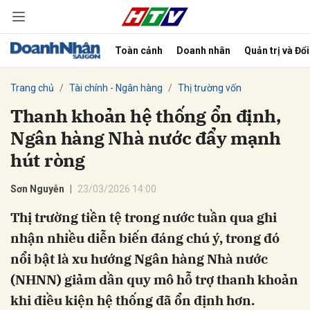
Toàn cảnh
Doanh nhân
Quản trị và Đổ
bình luận
Trang chủ
Tài chính - Ngân hàng
Thị trường vốn
Thanh khoản hệ thống ổn định,
Ngân hàng Nhà nước đẩy mạnh
hút ròng
Sơn Nguyễn
23/03/2026 14:00
Thị trường tiền tệ trong nước tuần qua ghi
Hủy
G
nhận nhiều diễn biến đáng chú ý, trong đó
nổi bật là xu hướng Ngân hàng Nhà nước
(NHNN) giảm dần quy mô hỗ trợ thanh khoản
khi điều kiện hệ thống đã ổn định hơn.