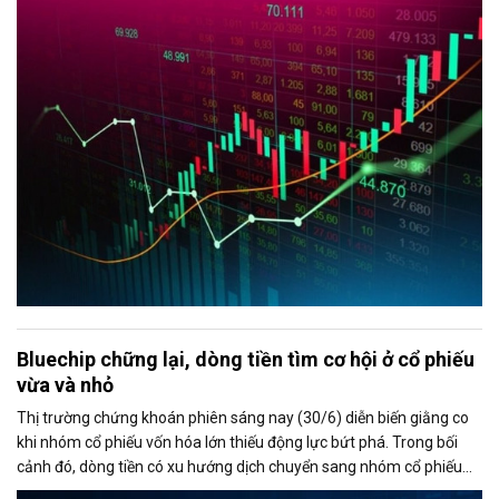
bán ròng vượt 1.100 tỷ đồng trên sàn HoSE.
Bluechip chững lại, dòng tiền tìm cơ hội ở cổ phiếu
vừa và nhỏ
Thị trường chứng khoán phiên sáng nay (30/6) diễn biến giằng co
khi nhóm cổ phiếu vốn hóa lớn thiếu động lực bứt phá. Trong bối
cảnh đó, dòng tiền có xu hướng dịch chuyển sang nhóm cổ phiếu
vừa và nhỏ, đặc biệt là nhóm chứng khoán, giúp thanh khoản thị