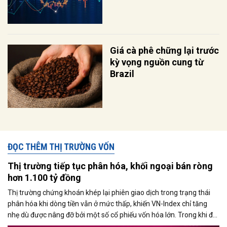
Giá cà phê chững lại trước
kỳ vọng nguồn cung từ
Brazil
ĐỌC THÊM THỊ TRƯỜNG VỐN
Thị trường tiếp tục phân hóa, khối ngoại bán ròng
hơn 1.100 tỷ đồng
Thị trường chứng khoán khép lại phiên giao dịch trong trạng thái
phân hóa khi dòng tiền vẫn ở mức thấp, khiến VN-Index chỉ tăng
nhẹ dù được nâng đỡ bởi một số cổ phiếu vốn hóa lớn. Trong khi đó,
áp lực bán từ khối ngoại gia tăng mạnh vào cuối phiên, với giá trị