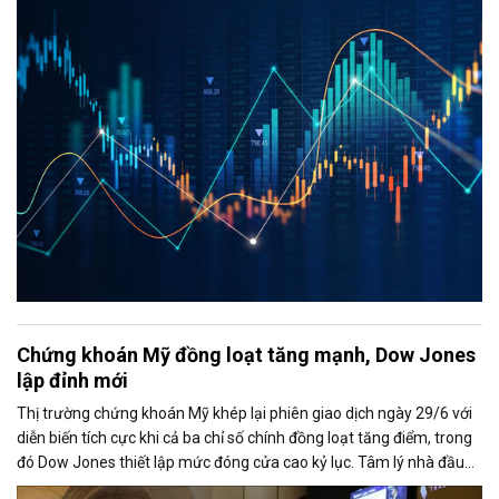
trường duy trì ở mức cao và VN-Index vẫn giữ được sắc xanh.
Chứng khoán Mỹ đồng loạt tăng mạnh, Dow Jones
lập đỉnh mới
Thị trường chứng khoán Mỹ khép lại phiên giao dịch ngày 29/6 với
diễn biến tích cực khi cả ba chỉ số chính đồng loạt tăng điểm, trong
đó Dow Jones thiết lập mức đóng cửa cao kỷ lục. Tâm lý nhà đầu
tư được cải thiện nhờ căng thẳng giữa Mỹ và Iran có dấu hiệu hạ