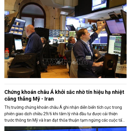
nhiệt, trong khi nhóm cổ phiếu công nghệ lấy lại đà tăng trước thềm
mùa công bố kết quả kinh doanh quý II.
Chứng khoán châu Á khởi sắc nhờ tín hiệu hạ nhiệt
căng thẳng Mỹ - Iran
Thị trường chứng khoán châu Á ghi nhận diễn biến tích cực trong
phiên giao dịch chiều 29/6 khi tâm lý nhà đầu tư được cải thiện
trước thông tin Mỹ và Iran đạt thỏa thuận tạm ngừng các cuộc tấn
công đáp trả lẫn nhau, mở ra triển vọng nối lại đối thoại.