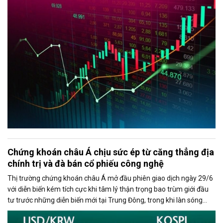
phiếu vốn hóa lớn, đặc biệt là VIC và VHM.
Chứng khoán châu Á chịu sức ép từ căng thẳng địa
chính trị và đà bán cổ phiếu công nghệ
Thị trường chứng khoán châu Á mở đầu phiên giao dịch ngày 29/6
với diễn biến kém tích cực khi tâm lý thận trọng bao trùm giới đầu
tư trước những diễn biến mới tại Trung Đông, trong khi làn sóng
chốt lời ở nhóm cổ phiếu công nghệ tiếp tục gây áp lực lên các chỉ
số lớn.