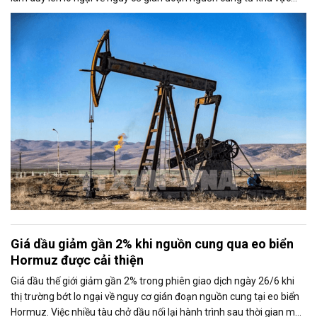
Trung Đông. Tuy nhiên, triển vọng nối lại đàm phán giữa hai bên đã
phần nào hạn chế đà tăng của thị trường.
Giá dầu giảm gần 2% khi nguồn cung qua eo biển
Hormuz được cải thiện
Giá dầu thế giới giảm gần 2% trong phiên giao dịch ngày 26/6 khi
thị trường bớt lo ngại về nguy cơ gián đoạn nguồn cung tại eo biển
Hormuz. Việc nhiều tàu chở dầu nối lại hành trình sau thời gian mắc