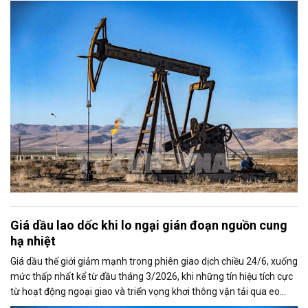
hụt dầu từ Trung Đông, kéo giá Brent và WTI xuống mức thấp nhất
trong nhiều tháng.
Giá dầu lao dốc khi lo ngại gián đoạn nguồn cung
hạ nhiệt
Giá dầu thế giới giảm mạnh trong phiên giao dịch chiều 24/6, xuống
mức thấp nhất kể từ đầu tháng 3/2026, khi những tín hiệu tích cực
từ hoạt động ngoại giao và triển vọng khơi thông vận tải qua eo
biển Hormuz làm dịu bớt lo ngại về nguy cơ gián đoạn nguồn cung