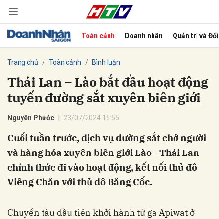
Toàn cảnh
Doanh nhân
Quản trị và Đổ
bình luận
Trang chủ
Toàn cảnh
Bình luận
Thái Lan – Lào bắt đầu hoạt động
tuyến đường sắt xuyên biên giới
Nguyên Phước
23/07/2024 15:55
Cuối tuần trước, dịch vụ đường sắt chở người
và hàng hóa xuyên biên giới Lào - Thái Lan
Hủy
G
chính thức đi vào hoạt động, kết nối thủ đô
Viêng Chăn với thủ đô Băng Cốc.
Chuyến tàu đầu tiên khởi hành từ ga Apiwat ở