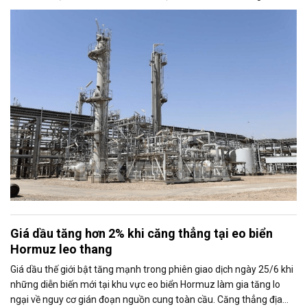
kẹt đã tạo áp lực lên giá, bất chấp những rủi ro địa chính trị tại khu
vực vẫn chưa hoàn toàn chấm dứt.
Giá dầu tăng hơn 2% khi căng thẳng tại eo biển
Hormuz leo thang
Giá dầu thế giới bật tăng mạnh trong phiên giao dịch ngày 25/6 khi
những diễn biến mới tại khu vực eo biển Hormuz làm gia tăng lo
ngại về nguy cơ gián đoạn nguồn cung toàn cầu. Căng thẳng địa