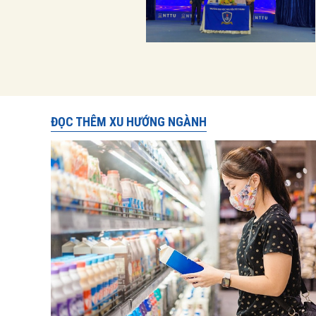
ĐỌC THÊM XU HƯỚNG NGÀNH