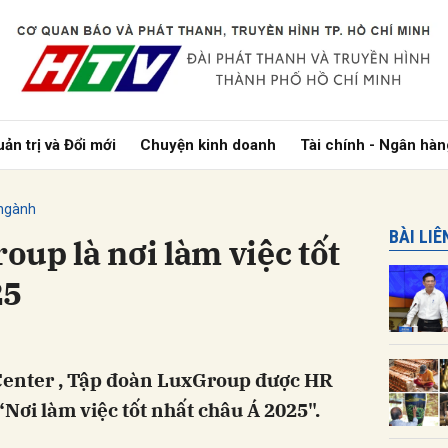
bình luận
ản trị và Đổi mới
Chuyện kinh doanh
Tài chính - Ngân hàn
ngành
BÀI LI
up là nơi làm việc tốt
25
Hủy
G
Center , Tập đoàn LuxGroup được HR
Nơi làm việc tốt nhất châu Á 2025".