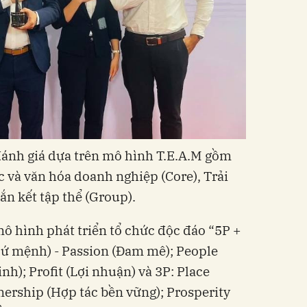
đánh giá dựa trên mô hình T.E.A.M gồm
c và văn hóa doanh nghiệp (Core), Trải
ắn kết tập thể (Group).
 hình phát triển tổ chức độc đáo “5P +
Sứ mệnh) - Passion (Đam mê); People
nh); Profit (Lợi nhuận) và 3P: Place
nership (Hợp tác bền vững); Prosperity