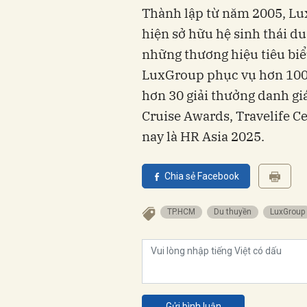
Thành lập từ năm 2005, Lux
hiện sở hữu hệ sinh thái du 
những thương hiệu tiêu biể
LuxGroup phục vụ hơn 100.
hơn 30 giải thưởng danh gi
Cruise Awards, Travelife C
nay là HR Asia 2025.
Chia sẻ Facebook
TP.HCM
Du thuyền
LuxGroup
Gửi bình luận