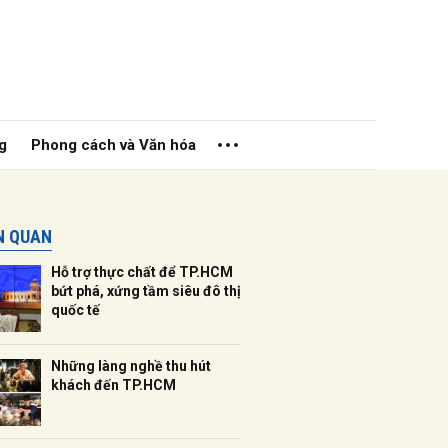
g
Phong cách và Văn hóa
ÊN QUAN
Hỗ trợ thực chất để TP.HCM
bứt phá, xứng tầm siêu đô thị
quốc tế
ửi
Những làng nghề thu hút
khách đến TP.HCM