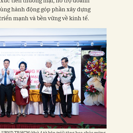
 xúc tiến thương mại, hỗ trợ doanh
 cùng hành động góp phần xây dựng
riển mạnh và bền vững về kinh tế.
 UBND TP.HCM (thứ 4 từ bên trái) tặng hoa chúc mừng