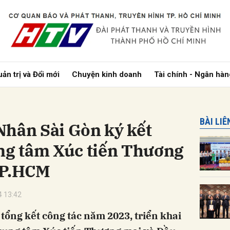
bình luận
ản trị và Đổi mới
Chuyện kinh doanh
Tài chính - Ngân hàn
BÀI LI
Nhân Sài Gòn ký kết
ung tâm Xúc tiến Thương
TP.HCM
Hủy
G
 13:42
tổng kết công tác năm 2023, triển khai