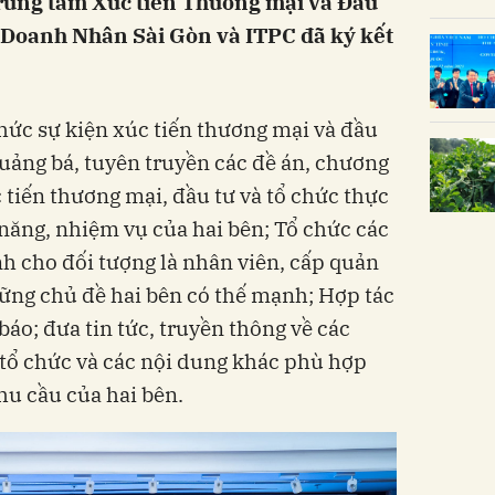
rung tâm Xúc tiến Thương mại và Đầu
 Doanh Nhân Sài Gòn và ITPC đã ký kết
chức sự kiện xúc tiến thương mại và đầu
quảng bá, tuyên truyền các đề án, chương
 tiến thương mại, đầu tư và tổ chức thực
 năng, nhiệm vụ của hai bên; Tổ chức các
h cho đối tượng là nhân viên, cấp quản
hững chủ đề hai bên có thế mạnh; Hợp tác
báo; đưa tin tức, truyền thông về các
 tổ chức và các nội dung khác phù hợp
hu cầu của hai bên.