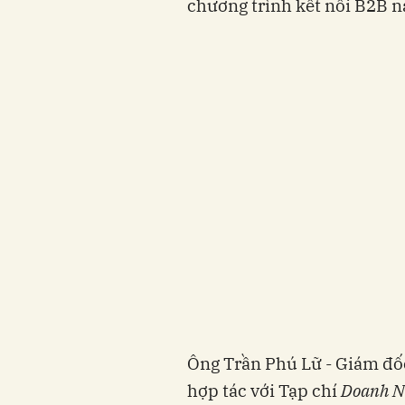
chương trình kết nối B2B n
Ông Trần Phú Lữ - Giám đốc
hợp tác với Tạp chí
Doanh N