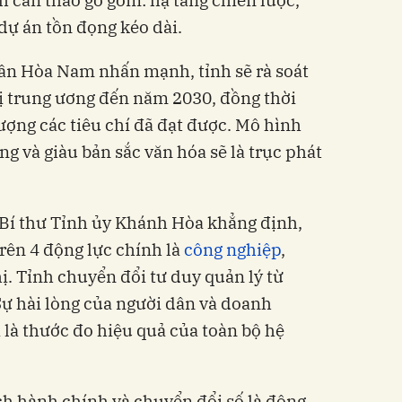
dự án tồn đọng kéo dài.
ần Hòa Nam nhấn mạnh, tỉnh sẽ rà soát
hị trung ương đến năm 2030, đồng thời
ượng các tiêu chí đã đạt được. Mô hình
g và giàu bản sắc văn hóa sẽ là trục phát
í thư Tỉnh ủy Khánh Hòa khẳng định,
rên 4 động lực chính là
công nghiệp
,
hị. Tỉnh chuyển đổi tư duy quản lý từ
ự hài lòng của người dân và doanh
 là thước đo hiệu quả của toàn bộ hệ
h hành chính và chuyển đổi số là động