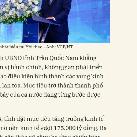
hát biểu tại Hội thảo - Ảnh: VGP/HT
ịch UBND tỉnh Trần Quốc Nam khẳng
ơn vị hành chính, không gian phát triển
tạo điều kiện hình thành các vùng kinh
nh lan tỏa. Mục tiêu trở thành thành phố
 bảy của cả nước đang từng bước được
, tỉnh đặt mục tiêu tăng trưởng kinh tế
ô nền kinh tế vượt 175.000 tỷ đồng. Ba
 cần tháo gỡ gồm: hạ tầng chiến lược,