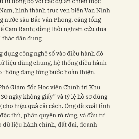
u tư đồng bộ với các dự án chiến lược
 Nam, hình thành trục ven biển Vạn Ninh
g nước sâu Bắc Vân Phong, cảng tổng
 tế Cam Ranh; đồng thời nghiên cứu đưa
 thác dân dụng.
g dụng công nghệ số vào điều hành đô
 dữ liệu dùng chung, hệ thống điều hành
o thông đang từng bước hoàn thiện.
Phó Giám đốc Học viện Chính trị Khu
30 ngày không giấy” và tỷ lệ hồ sơ đúng
 cho hiệu quả cải cách. Ông đề xuất tỉnh
 đặc thù, phân quyền rõ ràng, và đầu tư
 dữ liệu hành chính, đất đai, doanh