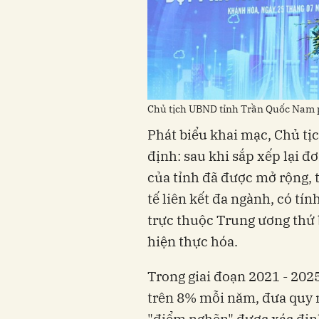
Chủ tịch UBND tỉnh Trần Quốc Nam p
Phát biểu khai mạc, Chủ t
định: sau khi sắp xếp lại đ
của tỉnh đã được mở rộng, 
tế liên kết đa ngành, có tí
trực thuộc Trung ương thứ
hiện thực hóa.
Trong giai đoạn 2021 - 2025
trên 8% mỗi năm, đưa quy m
"điểm nghẽn" được xác định