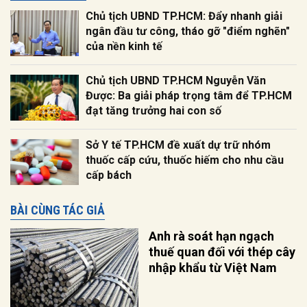
Chủ tịch UBND TP.HCM: Đẩy nhanh giải
ngân đầu tư công, tháo gỡ "điểm nghẽn"
của nền kinh tế
Chủ tịch UBND TP.HCM Nguyễn Văn
Được: Ba giải pháp trọng tâm để TP.HCM
đạt tăng trưởng hai con số
Sở Y tế TP.HCM đề xuất dự trữ nhóm
thuốc cấp cứu, thuốc hiếm cho nhu cầu
cấp bách
BÀI CÙNG TÁC GIẢ
Anh rà soát hạn ngạch
thuế quan đối với thép cây
nhập khẩu từ Việt Nam