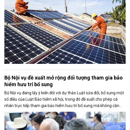
vào nguồn điện sạch.
Bộ Nội vụ đề xuất mở rộng đối tượng tham gia bảo
hiểm hưu trí bổ sung
Bộ Nội vụ đang lấy ý kiến đối với dự thảo Luật sửa đổi, bổ sung một
số điều của Luật Bảo hiểm xã hội, trong đó đề xuất cho phép cá
nhân trực tiếp tham gia bảo hiểm hưu trí bổ sung mà không cần
thông qua người sử dụng lao động. Dự thảo cũng điều chỉnh cách
tính thời gian đóng bảo hiểm xã hội nhằm bảo đảm quyền lợi cho
người tham gia.