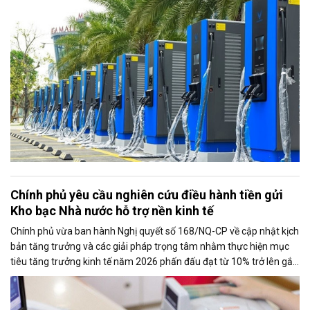
Chính phủ yêu cầu nghiên cứu điều hành tiền gửi
Kho bạc Nhà nước hỗ trợ nền kinh tế
Chính phủ vừa ban hành Nghị quyết số 168/NQ-CP về cập nhật kịch
bản tăng trưởng và các giải pháp trọng tâm nhằm thực hiện mục
tiêu tăng trưởng kinh tế năm 2026 phấn đấu đạt từ 10% trở lên gắn
với giữ vững ổn định kinh tế vĩ mô. Một trong những nhiệm vụ đáng
chú ý là nghiên cứu điều hành tiền gửi của Kho bạc Nhà nước tại
các ngân hàng thương mại để tăng nguồn vốn ngắn hạn cho nền