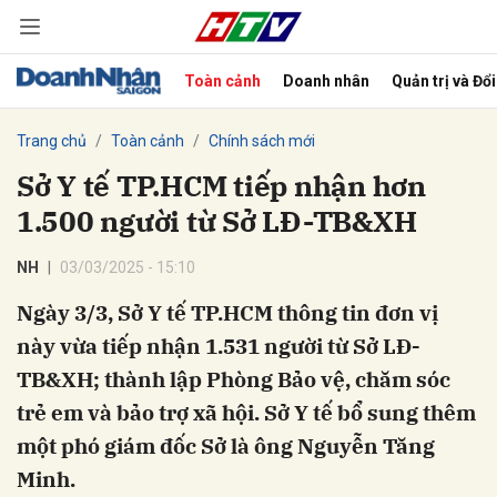
Toàn cảnh
Doanh nhân
Quản trị và Đổ
bình luận
Trang chủ
Toàn cảnh
Chính sách mới
Sở Y tế TP.HCM tiếp nhận hơn
1.500 người từ Sở LĐ-TB&XH
NH
03/03/2025 - 15:10
Ngày 3/3, Sở Y tế TP.HCM thông tin đơn vị
này vừa tiếp nhận 1.531 người từ Sở LĐ-
Hủy
G
TB&XH; thành lập Phòng Bảo vệ, chăm sóc
trẻ em và bảo trợ xã hội. Sở Y tế bổ sung thêm
một phó giám đốc Sở là ông Nguyễn Tăng
Minh.