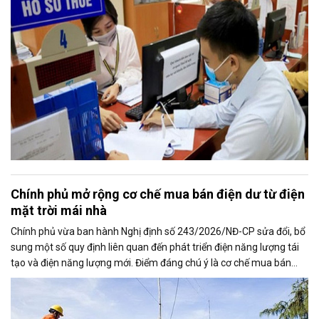
Chính phủ mở rộng cơ chế mua bán điện dư từ điện
mặt trời mái nhà
Chính phủ vừa ban hành Nghị định số 243/2026/NĐ-CP sửa đổi, bổ
sung một số quy định liên quan đến phát triển điện năng lượng tái
tạo và điện năng lượng mới. Điểm đáng chú ý là cơ chế mua bán
điện dư từ các hệ thống điện mặt trời mái nhà được mở rộng, trong
đó nâng tỷ lệ sản lượng điện dư được phép giao dịch từ 20% lên tối
đa 50%, tạo thêm động lực cho người dân và doanh nghiệp đầu tư