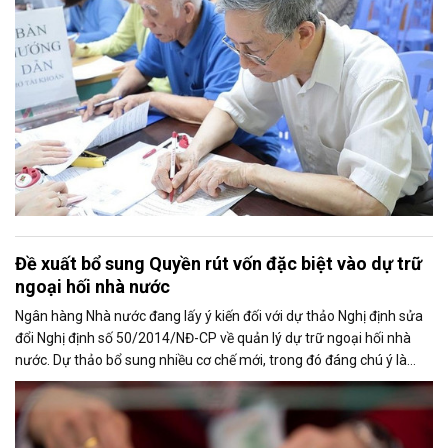
Đề xuất bổ sung Quyền rút vốn đặc biệt vào dự trữ
ngoại hối nhà nước
Ngân hàng Nhà nước đang lấy ý kiến đối với dự thảo Nghị định sửa
đổi Nghị định số 50/2014/NĐ-CP về quản lý dự trữ ngoại hối nhà
nước. Dự thảo bổ sung nhiều cơ chế mới, trong đó đáng chú ý là
việc đưa Quyền rút vốn đặc biệt (SDR) của Quỹ Tiền tệ Quốc tế
(IMF) vào nguồn hình thành dự trữ ngoại hối quốc gia.