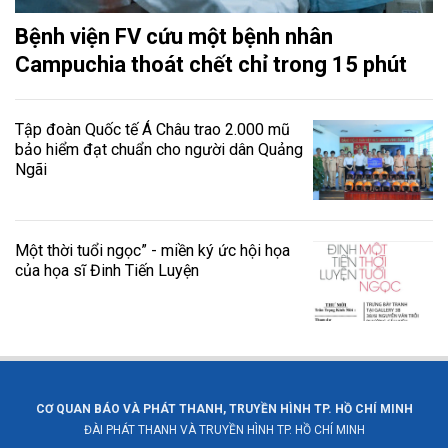
Bệnh viện FV cứu một bệnh nhân
Campuchia thoát chết chỉ trong 15 phút
Tập đoàn Quốc tế Á Châu trao 2.000 mũ
bảo hiểm đạt chuẩn cho người dân Quảng
Ngãi
Một thời tuổi ngọc” - miền ký ức hội họa
của họa sĩ Đinh Tiến Luyện
CƠ QUAN BÁO VÀ PHÁT THANH, TRUYỀN HÌNH TP. HỒ CHÍ MINH
ĐÀI PHÁT THANH VÀ TRUYỀN HÌNH TP. HỒ CHÍ MINH