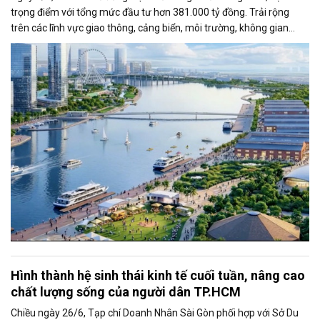
trọng điểm với tổng mức đầu tư hơn 381.000 tỷ đồng. Trải rộng
trên các lĩnh vực giao thông, cảng biển, môi trường, không gian
công cộng và nhà ở xã hội, các dự án được kỳ vọng tạo động lực
tăng trưởng mới, mở rộng không gian phát triển và nâng cao năng
lực cạnh tranh của đô thị lớn nhất cả nước.
Hình thành hệ sinh thái kinh tế cuối tuần, nâng cao
chất lượng sống của người dân TP.HCM
Chiều ngày 26/6, Tạp chí Doanh Nhân Sài Gòn phối hợp với Sở Du