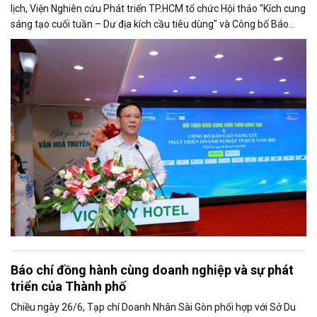
lịch, Viện Nghiên cứu Phát triển TP.HCM tổ chức Hội thảo "Kích cung
sáng tạo cuối tuần – Dư địa kích cầu tiêu dùng" và Công bố Báo
cáo năng lực phát triển doanh nghiệp TP.HCM năm 2025. Trân
trọng giới thiệu phát biểu của ông Nguyễn Ngọc Hồi - Phó Giám đốc
Sở Văn hoá - Thể thao TP.HCM tại Hội thảo.
Báo chí đồng hành cùng doanh nghiệp và sự phát
triển của Thành phố
Chiều ngày 26/6, Tạp chí Doanh Nhân Sài Gòn phối hợp với Sở Du