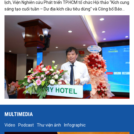
lịch, Viện Nghiên cứu Phát triển TP.HCM tổ chức Hội thảo "Kích cung
sáng tạo cuối tuần – Dư địa kích cầu tiêu dùng" và Công bố Báo
cáo năng lực phát triển doanh nghiệp TP.HCM năm 2025. Trân
trọng giới thiệu phát biểu của ông Trần Trọng Dũng - Phó Chủ tịch
Hội Nhà báo Việt Nam tại Hội thảo.
MULTIMEDIA
Video
Podcast
Thư viện ảnh
Infographic