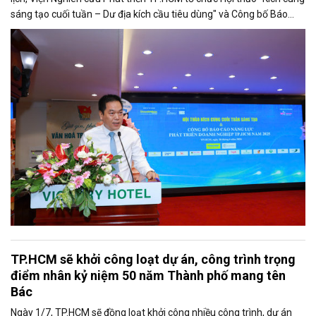
sáng tạo cuối tuần – Dư địa kích cầu tiêu dùng" và Công bố Báo
cáo năng lực phát triển doanh nghiệp TP.HCM năm 2025. Trân
trọng giới thiệu phát biểu của ông Võ Hồng Sơn - Trưởng đại diện
Văn phòng Bộ Công Thương khu vực phía Nam tại Hội thảo.
TP.HCM sẽ khởi công loạt dự án, công trình trọng
điểm nhân kỷ niệm 50 năm Thành phố mang tên
Bác
Ngày 1/7, TP.HCM sẽ đồng loạt khởi công nhiều công trình, dự án