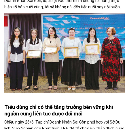
Doanh Nhân Sài Gòn, đặc biệt vào thời điểm chúng tôi đang thực
hiện số báo cuối cùng, tôi sẽ không nói đến tiếc nuối hay nỗi buồn,
thay vào đó là niềm tự hào. Bởi khi nghĩ về Doanh Nhân Sài Gòn, tôi
luôn nghĩ đó là một tờ báo “tử tế, chỉn chu”. Những điều tưởng như
rất bình thường ấy đã nuôi dưỡng tôi suốt 25 năm làm nghề. Và có
lẽ sẽ còn theo tôi đến hết cuộc đời cầm bút.
Tiêu dùng chỉ có thể tăng trưởng bền vững khi
nguồn cung liên tục được đổi mới
Chiều ngày 26/6, Tạp chí Doanh Nhân Sài Gòn phối hợp với Sở Du
lịch, Viện Nghiên cứu Phát triển TP.HCM tổ chức Hội thảo "Kích cung