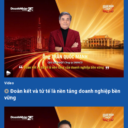
Video
Đoàn kết và tử tế là nền tảng doanh nghiệp bền
vững