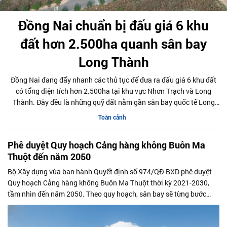
Đồng Nai chuẩn bị đấu giá 6 khu
đất hơn 2.500ha quanh sân bay
Long Thành
Đồng Nai đang đẩy nhanh các thủ tục để đưa ra đấu giá 6 khu đất
có tổng diện tích hơn 2.500ha tại khu vực Nhơn Trạch và Long
Thành. Đây đều là những quỹ đất nằm gần sân bay quốc tế Long
Thành, được kỳ vọng tạo nguồn lực lớn cho phát triển hạ tầng và
Toàn cảnh
thu hút đầu tư.
Phê duyệt Quy hoạch Cảng hàng không Buôn Ma
Thuột đến năm 2050
Bộ Xây dựng vừa ban hành Quyết định số 974/QĐ-BXD phê duyệt
Quy hoạch Cảng hàng không Buôn Ma Thuột thời kỳ 2021-2030,
tầm nhìn đến năm 2050. Theo quy hoạch, sân bay sẽ từng bước
được mở rộng quy mô khai thác, hướng tới công suất 7 triệu hành
khách và 15.000 tấn hàng hóa mỗi năm vào năm 2050, góp phần