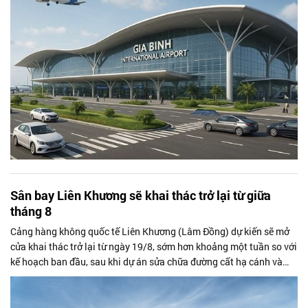
Sân bay Liên Khương sẽ khai thác trở lại từ giữa
tháng 8
Cảng hàng không quốc tế Liên Khương (Lâm Đồng) dự kiến sẽ mở
cửa khai thác trở lại từ ngày 19/8, sớm hơn khoảng một tuần so với
kế hoạch ban đầu, sau khi dự án sửa chữa đường cất hạ cánh và
đường lăn đạt tiến độ khả quan. Nếu được cơ quan quản lý chấp
thuận, việc nối lại hoạt động sẽ góp phần đáp ứng nhu cầu đi lại và
du lịch trong dịp cao điểm cuối mùa hè và lễ Quốc khánh 2/9.