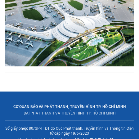
CƠ QUAN BÁO VÀ PHÁT THANH, TRUYỀN HÌNH TP. HỒ CHÍ MINH
ĐÀI PHÁT THANH VÀ TRUYỀN HÌNH TP. HỒ CHÍ MINH
Số giấy phép: 80/GP-TTĐT do Cục Phát thanh, Truyền hình và Thông tin điện
tử cấp ngày 19/5/2023