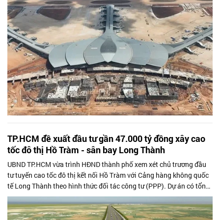
TP.HCM đề xuất đầu tư gần 47.000 tỷ đồng xây cao
tốc đô thị Hồ Tràm - sân bay Long Thành
UBND TP.HCM vừa trình HĐND thành phố xem xét chủ trương đầu
tư tuyến cao tốc đô thị kết nối Hồ Tràm với Cảng hàng không quốc
tế Long Thành theo hình thức đối tác công tư (PPP). Dự án có tổng
vốn đầu tư sơ bộ gần 46.920 tỷ đồng, kỳ vọng hình thành trục giao
thông chiến lược thúc đẩy liên kết vùng và phát triển kinh tế khu
vực phía Đông.