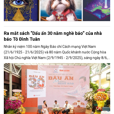
Ra mắt sách “Dấu ấn 30 năm nghề báo” của nhà
báo Tô Đình Tuân
Nhân kỷ niệm 100 năm Ngày Báo chí Cách mạng Việt Nam
(21/6/1925 - 21/6/2025) và 80 năm Quốc khánh nước Cộng hòa
Xã hội Chủ nghĩa Việt Nam (2/9/1945 - 2/9/2025), sáng ngày 8/6,
tại Đường Sách TP.HCM, Hội Nhà báo TP.HCM phối hợp cùng Báo
Người Lao Động đã tổ chức lễ ra mắt cuốn sách “Dấu ấn 30 năm
nghề báo”, một công trình giàu ý nghĩa của nhà báo Tô Đình Tuân -
Tổng Biên tập Báo Người Lao Động, Ủy viên Ban Chấp hành Hội
Nhà báo TP.HCM.