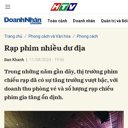
Toàn cảnh
Doanh nhân
Quản trị và Đổ
bình luận
Trang chủ
Phong cách và Văn hóa
Phong cách
Rạp phim nhiều dư địa
Đan Khanh
11/08/2024 - 19:06
Trong những năm gần đây, thị trường phim
chiếu rạp đã có sự tăng trưởng vượt bậc, với
doanh thu phòng vé và số lượng rạp chiếu
Hủy
G
phim gia tăng ổn định.