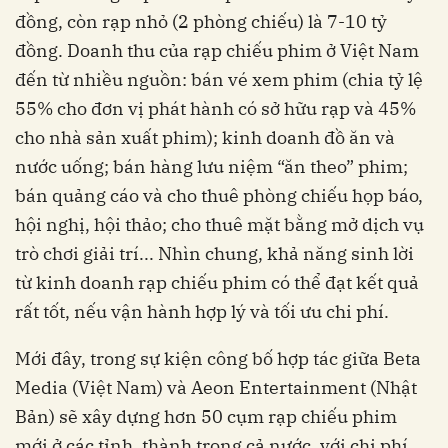
đồng, còn rạp nhỏ (2 phòng chiếu) là 7-10 tỷ
đồng. Doanh thu của rạp chiếu phim ở Việt Nam
đến từ nhiều nguồn: bán vé xem phim (chia tỷ lệ
55% cho đơn vị phát hành có sở hữu rạp và 45%
cho nhà sản xuất phim); kinh doanh đồ ăn và
nước uống; bán hàng lưu niệm “ăn theo” phim;
bán quảng cáo và cho thuê phòng chiếu họp báo,
hội nghị, hội thảo; cho thuê mặt bằng mở dịch vụ
trò chơi giải trí... Nhìn chung, khả năng sinh lời
từ kinh doanh rạp chiếu phim có thể đạt kết quả
rất tốt, nếu vận hành hợp lý và tối ưu chi phí.
Mới đây, trong sự kiện công bố hợp tác giữa Beta
Media (Việt Nam) và Aeon Entertainment (Nhật
Bản) sẽ xây dựng hơn 50 cụm rạp chiếu phim
mới ở các tỉnh, thành trong cả nước, với chi phí