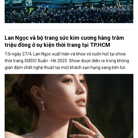
Lan Ngọc và bộ trang sức kim cương hàng trăm
triệu đồng ở sự kiện thời trang tại TP.HCM
Tối ngày 27/4, Lan Ngọc xuất hiện và khoe vẻ cuốn hút tại show
thời trang SIXDO Xuân - Hè 2025. Show được diễn ra trong không
gian đậm chất nghệ thuật tại một khách sạn hạng sang bên bờ
sông Sài Gòn. Tại sự kiện, Lan Ngọc đã thể hiện thần thái sang
trọng, rạng rỡ cùng bộ trang sức kim cương đẳng cấp trị giá gần
800 triệu đồng từ thương hiệu PNJ.