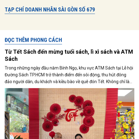
TẠP CHÍ DOANH NHÂN SÀI GÒN SỐ 679
ĐỌC THÊM PHONG CÁCH
Từ Tết Sách đến mừng tuổi sách, lì xì sách và ATM
Sách
Trong những ngày đầu năm Bính Ngọ, khu vực ATM Sách tại Lễ hội
Đường Sách TP.HCM trở thành điểm đến sôi động, thu hút đông
đảo người dân, du khách và kiều bào về quê đón Tết. Không chỉ là
không gian trải nghiệm mới mẻ, ATM Sách còn mang đến một hình
thức “lì xì tri thức” độc đáo, góp phần tạo nên sắc thái văn hóa đọc
đặc biệt trong không khí xuân.