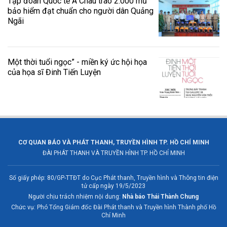
Tập đoàn Quốc tế Á Châu trao 2.000 mũ
bảo hiểm đạt chuẩn cho người dân Quảng
Ngãi
Một thời tuổi ngọc” - miền ký ức hội họa
của họa sĩ Đinh Tiến Luyện
CƠ QUAN BÁO VÀ PHÁT THANH, TRUYỀN HÌNH TP. HỒ CHÍ MINH
ĐÀI PHÁT THANH VÀ TRUYỀN HÌNH TP. HỒ CHÍ MINH
Số giấy phép: 80/GP-TTĐT do Cục Phát thanh, Truyền hình và Thông tin điện
tử cấp ngày 19/5/2023
Người chịu trách nhiệm nội dung:
Nhà báo Thái Thành Chung
Chức vụ: Phó Tổng Giám đốc Đài Phát thanh và Truyền hình Thành phố Hồ
Chí Minh