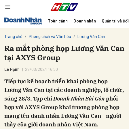
Toàn cảnh
Doanh nhân
Quản trị và Đổ
bình luận
Trang chủ
Phong cách và Văn hóa
Lương Văn Can
Ra mắt phòng họp Lương Văn Can
tại AXYS Group
Lê Hạnh
28/03/2024 16:50
Tiếp tục kế hoạch triển khai phòng họp
Lương Văn Can tại các doanh nghiệp, tổ chức,
Hủy
G
sáng 28/3, Tạp chí
Doanh Nhân Sài Gòn
phối
hợp với AXYS Group khai trương phòng họp
mang tên danh nhân Lương Văn Can - người
thầy của giới doanh nhân Việt Nam.