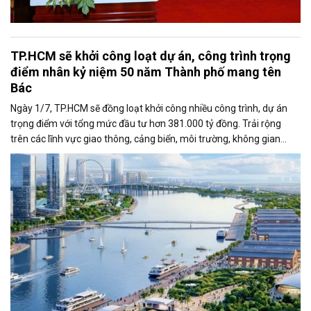
TP.HCM sẽ khởi công loạt dự án, công trình trọng
điểm nhân kỷ niệm 50 năm Thành phố mang tên
Bác
Ngày 1/7, TP.HCM sẽ đồng loạt khởi công nhiều công trình, dự án
trọng điểm với tổng mức đầu tư hơn 381.000 tỷ đồng. Trải rộng
trên các lĩnh vực giao thông, cảng biển, môi trường, không gian
công cộng và nhà ở xã hội, các dự án được kỳ vọng tạo động lực
tăng trưởng mới, mở rộng không gian phát triển và nâng cao năng
lực cạnh tranh của đô thị lớn nhất cả nước.