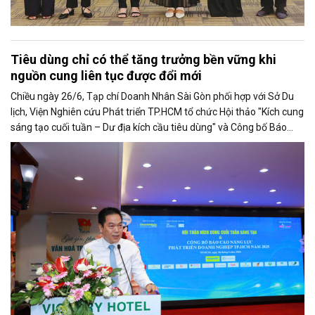
Tiêu dùng chỉ có thể tăng trưởng bền vững khi
nguồn cung liên tục được đổi mới
Chiều ngày 26/6, Tạp chí Doanh Nhân Sài Gòn phối hợp với Sở Du
lịch, Viện Nghiên cứu Phát triển TP.HCM tổ chức Hội thảo "Kích cung
sáng tạo cuối tuần – Dư địa kích cầu tiêu dùng" và Công bố Báo
cáo năng lực phát triển doanh nghiệp TP.HCM năm 2025. Trân
trọng giới thiệu phát biểu của ông Võ Hồng Sơn - Trưởng đại diện
Văn phòng Bộ Công Thương khu vực phía Nam tại Hội thảo.