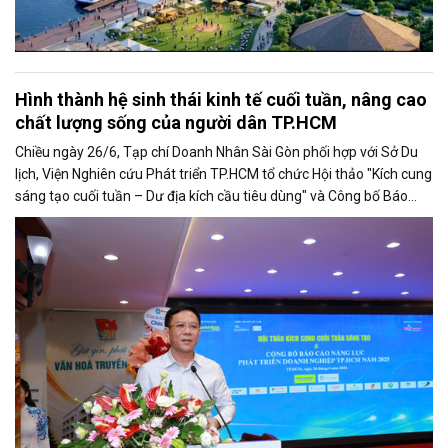
Hình thành hệ sinh thái kinh tế cuối tuần, nâng cao
chất lượng sống của người dân TP.HCM
Chiều ngày 26/6, Tạp chí Doanh Nhân Sài Gòn phối hợp với Sở Du
lịch, Viện Nghiên cứu Phát triển TP.HCM tổ chức Hội thảo "Kích cung
sáng tạo cuối tuần – Dư địa kích cầu tiêu dùng" và Công bố Báo
cáo năng lực phát triển doanh nghiệp TP.HCM năm 2025. Trân
trọng giới thiệu phát biểu của ông Nguyễn Ngọc Hồi - Phó Giám đốc
Sở Văn hoá - Thể thao TP.HCM tại Hội thảo.