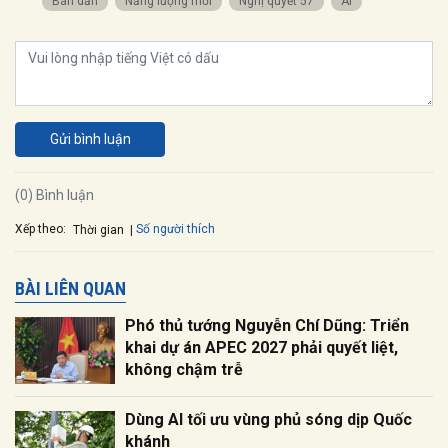
bán dẫn
năng lượng mới
Nghị quyết 57
AI
Gửi bình luận
(0) Bình luận
Xếp theo:
Số người thích
Thời gian
BÀI LIÊN QUAN
Phó thủ tướng Nguyễn Chí Dũng: Triển
khai dự án APEC 2027 phải quyết liệt,
không chậm trễ
Dùng AI tối ưu vùng phủ sóng dịp Quốc
khánh