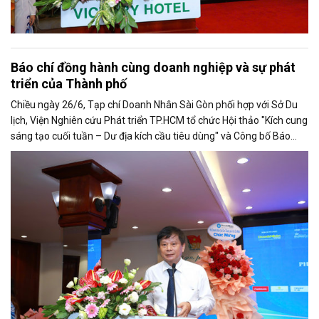
Báo chí đồng hành cùng doanh nghiệp và sự phát
triển của Thành phố
Chiều ngày 26/6, Tạp chí Doanh Nhân Sài Gòn phối hợp với Sở Du
lịch, Viện Nghiên cứu Phát triển TP.HCM tổ chức Hội thảo "Kích cung
sáng tạo cuối tuần – Dư địa kích cầu tiêu dùng" và Công bố Báo
cáo năng lực phát triển doanh nghiệp TP.HCM năm 2025. Trân
trọng giới thiệu phát biểu của ông Trần Trọng Dũng - Phó Chủ tịch
Hội Nhà báo Việt Nam tại Hội thảo.