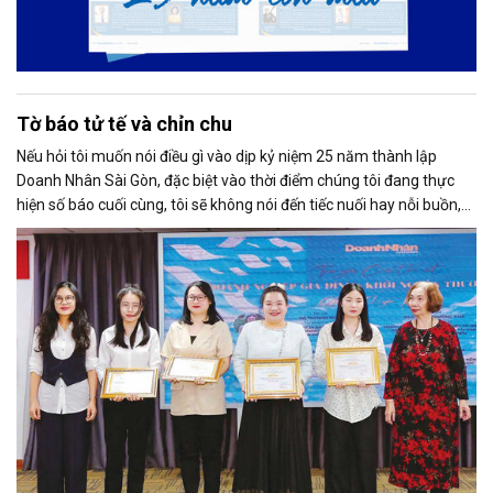
Tờ báo tử tế và chỉn chu
Nếu hỏi tôi muốn nói điều gì vào dịp kỷ niệm 25 năm thành lập
Doanh Nhân Sài Gòn, đặc biệt vào thời điểm chúng tôi đang thực
hiện số báo cuối cùng, tôi sẽ không nói đến tiếc nuối hay nỗi buồn,
thay vào đó là niềm tự hào. Bởi khi nghĩ về Doanh Nhân Sài Gòn, tôi
luôn nghĩ đó là một tờ báo “tử tế, chỉn chu”. Những điều tưởng như
rất bình thường ấy đã nuôi dưỡng tôi suốt 25 năm làm nghề. Và có
lẽ sẽ còn theo tôi đến hết cuộc đời cầm bút.