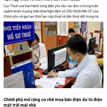
Cục Thuế vừa ban hành công điện yêu cầu các đơn vị trong toàn
ngành khẩn trương triển khai Nghị định số 245/2026/NĐ-CP của
Chính phủ về gia hạn thời hạn nộp thuế và tiền thuê đất trong năm
2026, nhằm bảo đảm chính sách nhanh chóng đi vào thực tiễn và
hỗ trợ kịp thời cho người nộp thuế.
Chính phủ mở rộng cơ chế mua bán điện dư từ điện
mặt trời mái nhà