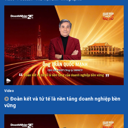
Video
Đoàn kết và tử tế là nền tảng doanh nghiệp bền
vững