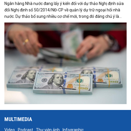
Ngân hàng Nhà nước đang lấy ý kiến đối với dự thảo Nghị định sửa
đổi Nghị định số 50/2014/NĐ-CP về quản lý dự trữ ngoại hối nhà
nước. Dự thảo bổ sung nhiều cơ chế mới, trong đó đáng chú ý là
việc đưa Quyền rút vốn đặc biệt (SDR) của Quỹ Tiền tệ Quốc tế
(IMF) vào nguồn hình thành dự trữ ngoại hối quốc gia.
MULTIMEDIA
Video
Podcast
Thư viện ảnh
Infographic