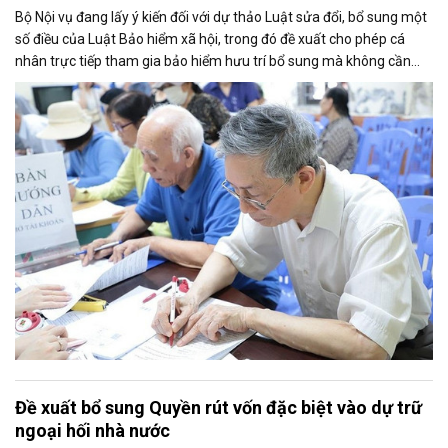
Bộ Nội vụ đang lấy ý kiến đối với dự thảo Luật sửa đổi, bổ sung một
số điều của Luật Bảo hiểm xã hội, trong đó đề xuất cho phép cá
nhân trực tiếp tham gia bảo hiểm hưu trí bổ sung mà không cần
thông qua người sử dụng lao động. Dự thảo cũng điều chỉnh cách
tính thời gian đóng bảo hiểm xã hội nhằm bảo đảm quyền lợi cho
người tham gia.
Đề xuất bổ sung Quyền rút vốn đặc biệt vào dự trữ
ngoại hối nhà nước