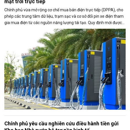
mặt trời trực tiếp
Chính phủ vừa mở rộng cơ chế mua bán điện trực tiếp (DPPA), cho
phép các trung tâm dữ liệu, trạm sạc và cơ sở đổi pin xe điện tham
gia mua điện từ các nguồn năng lượng tái tạo. Quy định mới được
kỳ vọng thúc đẩy sử dụng điện xanh, đáp ứng nhu cầu ngày càng
tăng của nền kinh tế số và quá trình điện hóa giao thông.
Chính phủ yêu cầu nghiên cứu điều hành tiền gửi