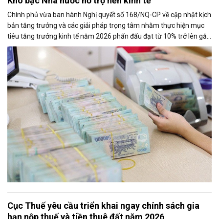
Kho bạc Nhà nước hỗ trợ nền kinh tế
Chính phủ vừa ban hành Nghị quyết số 168/NQ-CP về cập nhật kịch
bản tăng trưởng và các giải pháp trọng tâm nhằm thực hiện mục
tiêu tăng trưởng kinh tế năm 2026 phấn đấu đạt từ 10% trở lên gắn
với giữ vững ổn định kinh tế vĩ mô. Một trong những nhiệm vụ đáng
chú ý là nghiên cứu điều hành tiền gửi của Kho bạc Nhà nước tại
các ngân hàng thương mại để tăng nguồn vốn ngắn hạn cho nền
kinh tế.
Cục Thuế yêu cầu triển khai ngay chính sách gia
hạn nộp thuế và tiền thuê đất năm 2026