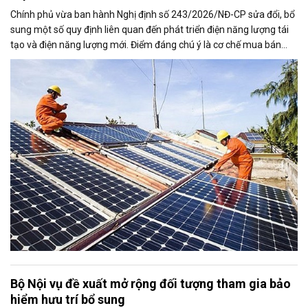
Chính phủ vừa ban hành Nghị định số 243/2026/NĐ-CP sửa đổi, bổ
sung một số quy định liên quan đến phát triển điện năng lượng tái
tạo và điện năng lượng mới. Điểm đáng chú ý là cơ chế mua bán
điện dư từ các hệ thống điện mặt trời mái nhà được mở rộng, trong
đó nâng tỷ lệ sản lượng điện dư được phép giao dịch từ 20% lên tối
đa 50%, tạo thêm động lực cho người dân và doanh nghiệp đầu tư
vào nguồn điện sạch.
Bộ Nội vụ đề xuất mở rộng đối tượng tham gia bảo
hiểm hưu trí bổ sung