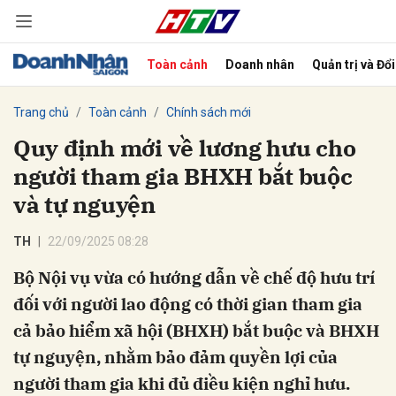
Toàn cảnh
Doanh nhân
Quản trị và Đổ
bình luận
Trang chủ
Toàn cảnh
Chính sách mới
Quy định mới về lương hưu cho
người tham gia BHXH bắt buộc
và tự nguyện
TH
22/09/2025 08:28
Bộ Nội vụ vừa có hướng dẫn về chế độ hưu trí
Hủy
G
đối với người lao động có thời gian tham gia
cả bảo hiểm xã hội (BHXH) bắt buộc và BHXH
tự nguyện, nhằm bảo đảm quyền lợi của
người tham gia khi đủ điều kiện nghỉ hưu.