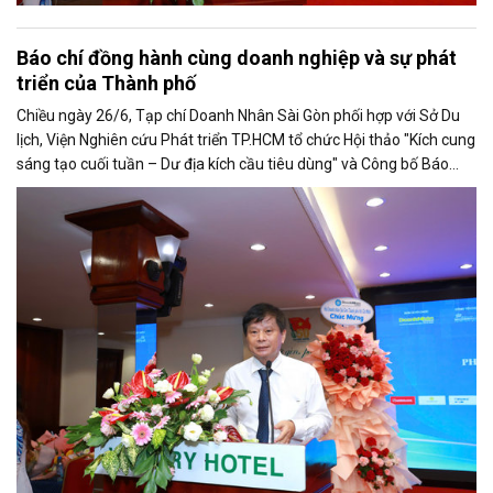
Báo chí đồng hành cùng doanh nghiệp và sự phát
triển của Thành phố
Chiều ngày 26/6, Tạp chí Doanh Nhân Sài Gòn phối hợp với Sở Du
lịch, Viện Nghiên cứu Phát triển TP.HCM tổ chức Hội thảo "Kích cung
sáng tạo cuối tuần – Dư địa kích cầu tiêu dùng" và Công bố Báo
cáo năng lực phát triển doanh nghiệp TP.HCM năm 2025. Trân
trọng giới thiệu phát biểu của ông Trần Trọng Dũng - Phó Chủ tịch
Hội Nhà báo Việt Nam tại Hội thảo.