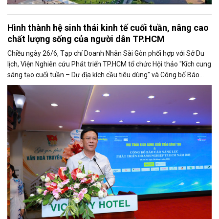
Hình thành hệ sinh thái kinh tế cuối tuần, nâng cao
chất lượng sống của người dân TP.HCM
Chiều ngày 26/6, Tạp chí Doanh Nhân Sài Gòn phối hợp với Sở Du
lịch, Viện Nghiên cứu Phát triển TP.HCM tổ chức Hội thảo "Kích cung
sáng tạo cuối tuần – Dư địa kích cầu tiêu dùng" và Công bố Báo
cáo năng lực phát triển doanh nghiệp TP.HCM năm 2025. Trân
trọng giới thiệu phát biểu của ông Nguyễn Ngọc Hồi - Phó Giám đốc
Sở Văn hoá - Thể thao TP.HCM tại Hội thảo.