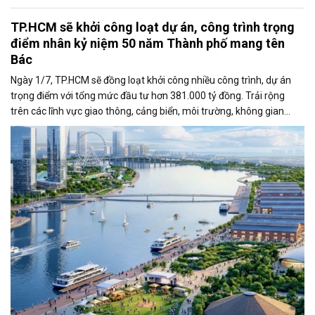
TP.HCM sẽ khởi công loạt dự án, công trình trọng
điểm nhân kỷ niệm 50 năm Thành phố mang tên
Bác
Ngày 1/7, TP.HCM sẽ đồng loạt khởi công nhiều công trình, dự án
trọng điểm với tổng mức đầu tư hơn 381.000 tỷ đồng. Trải rộng
trên các lĩnh vực giao thông, cảng biển, môi trường, không gian
công cộng và nhà ở xã hội, các dự án được kỳ vọng tạo động lực
tăng trưởng mới, mở rộng không gian phát triển và nâng cao năng
lực cạnh tranh của đô thị lớn nhất cả nước.