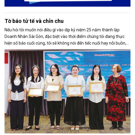
Tờ báo tử tế và chỉn chu
Nếu hỏi tôi muốn nói điều gì vào dịp kỷ niệm 25 năm thành lập
Doanh Nhân Sài Gòn, đặc biệt vào thời điểm chúng tôi đang thực
hiện số báo cuối cùng, tôi sẽ không nói đến tiếc nuối hay nỗi buồn,
thay vào đó là niềm tự hào. Bởi khi nghĩ về Doanh Nhân Sài Gòn, tôi
luôn nghĩ đó là một tờ báo “tử tế, chỉn chu”. Những điều tưởng như
rất bình thường ấy đã nuôi dưỡng tôi suốt 25 năm làm nghề. Và có
lẽ sẽ còn theo tôi đến hết cuộc đời cầm bút.