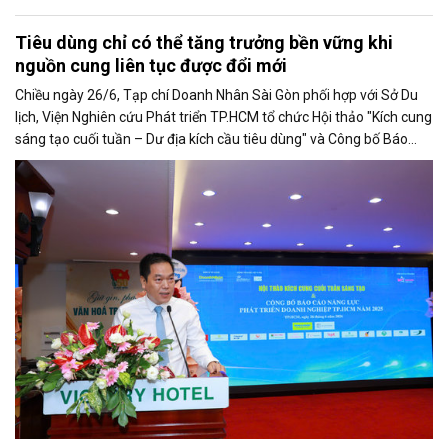
Tiêu dùng chỉ có thể tăng trưởng bền vững khi
nguồn cung liên tục được đổi mới
Chiều ngày 26/6, Tạp chí Doanh Nhân Sài Gòn phối hợp với Sở Du
lịch, Viện Nghiên cứu Phát triển TP.HCM tổ chức Hội thảo "Kích cung
sáng tạo cuối tuần – Dư địa kích cầu tiêu dùng" và Công bố Báo
cáo năng lực phát triển doanh nghiệp TP.HCM năm 2025. Trân
trọng giới thiệu phát biểu của ông Võ Hồng Sơn - Trưởng đại diện
Văn phòng Bộ Công Thương khu vực phía Nam tại Hội thảo.