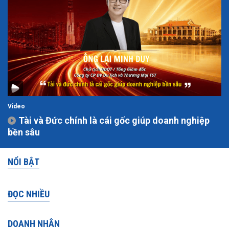
Video
Tài và Đức chính là cái gốc giúp doanh nghiệp
bền sâu
NỔI BẬT
ĐỌC NHIỀU
DOANH NHÂN