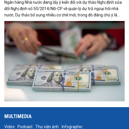
Ngân hàng Nhà nước đang lấy ý kiến đối với dự thảo Nghị định sửa
đổi Nghị định số 50/2014/NĐ-CP về quản lý dự trữ ngoại hối nhà
nước. Dự thảo bổ sung nhiều cơ chế mới, trong đó đáng chú ý là
việc đưa Quyền rút vốn đặc biệt (SDR) của Quỹ Tiền tệ Quốc tế
(IMF) vào nguồn hình thành dự trữ ngoại hối quốc gia.
MULTIMEDIA
Video
Podcast
Thư viện ảnh
Infographic