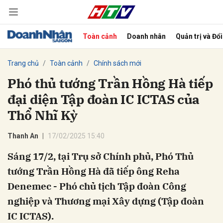
Toàn cảnh
Doanh nhân
Quản trị và Đổ
bình luận
Trang chủ
Toàn cảnh
Chính sách mới
Phó thủ tướng Trần Hồng Hà tiếp
đại diện Tập đoàn IC ICTAS của
Thổ Nhĩ Kỳ
Thanh An
17/02/2025 15:40
Sáng 17/2, tại Trụ sở Chính phủ, Phó Thủ
Hủy
G
tướng Trần Hồng Hà đã tiếp ông Reha
Denemec - Phó chủ tịch Tập đoàn Công
nghiệp và Thương mại Xây dựng (Tập đoàn
IC ICTAS).