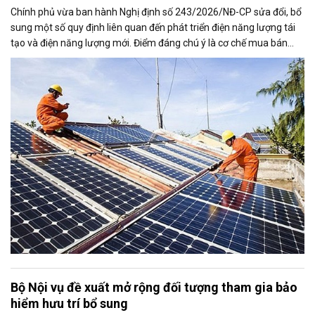
Chính phủ vừa ban hành Nghị định số 243/2026/NĐ-CP sửa đổi, bổ
sung một số quy định liên quan đến phát triển điện năng lượng tái
tạo và điện năng lượng mới. Điểm đáng chú ý là cơ chế mua bán
điện dư từ các hệ thống điện mặt trời mái nhà được mở rộng, trong
đó nâng tỷ lệ sản lượng điện dư được phép giao dịch từ 20% lên tối
đa 50%, tạo thêm động lực cho người dân và doanh nghiệp đầu tư
vào nguồn điện sạch.
Bộ Nội vụ đề xuất mở rộng đối tượng tham gia bảo
hiểm hưu trí bổ sung