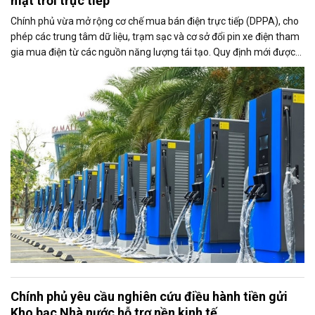
mặt trời trực tiếp
Chính phủ vừa mở rộng cơ chế mua bán điện trực tiếp (DPPA), cho
phép các trung tâm dữ liệu, trạm sạc và cơ sở đổi pin xe điện tham
gia mua điện từ các nguồn năng lượng tái tạo. Quy định mới được
kỳ vọng thúc đẩy sử dụng điện xanh, đáp ứng nhu cầu ngày càng
tăng của nền kinh tế số và quá trình điện hóa giao thông.
Chính phủ yêu cầu nghiên cứu điều hành tiền gửi
Kho bạc Nhà nước hỗ trợ nền kinh tế