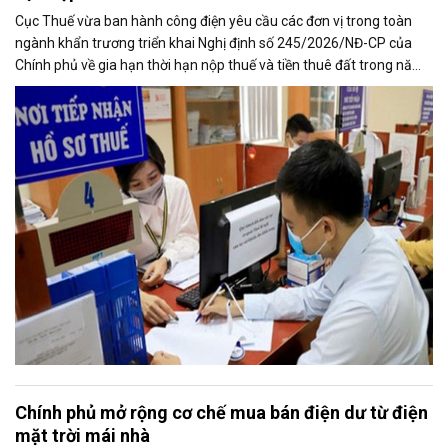
Cục Thuế vừa ban hành công điện yêu cầu các đơn vị trong toàn
ngành khẩn trương triển khai Nghị định số 245/2026/NĐ-CP của
Chính phủ về gia hạn thời hạn nộp thuế và tiền thuê đất trong năm
2026, nhằm bảo đảm chính sách nhanh chóng đi vào thực tiễn và
hỗ trợ kịp thời cho người nộp thuế.
Chính phủ mở rộng cơ chế mua bán điện dư từ điện
mặt trời mái nhà