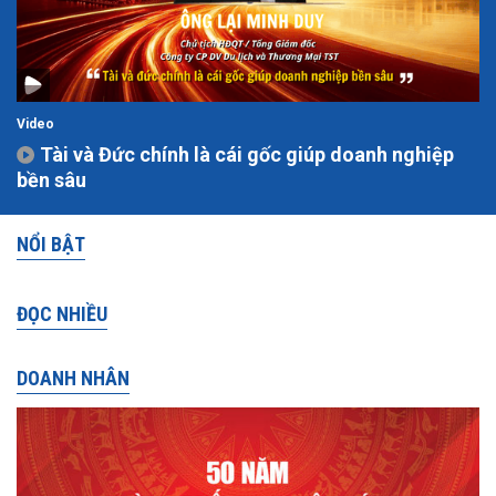
Video
Tài và Đức chính là cái gốc giúp doanh nghiệp
bền sâu
NỔI BẬT
ĐỌC NHIỀU
DOANH NHÂN