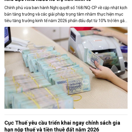
Chính phủ vừa ban hành Nghị quyết số 168/NQ-CP về cập nhật kịch
bản tăng trưởng và các giải pháp trọng tâm nhằm thực hiện mục
tiêu tăng trưởng kinh tế năm 2026 phấn đấu đạt từ 10% trở lên gắn
với giữ vững ổn định kinh tế vĩ mô. Một trong những nhiệm vụ đáng
chú ý là nghiên cứu điều hành tiền gửi của Kho bạc Nhà nước tại
các ngân hàng thương mại để tăng nguồn vốn ngắn hạn cho nền
kinh tế.
Cục Thuế yêu cầu triển khai ngay chính sách gia
hạn nộp thuế và tiền thuê đất năm 2026