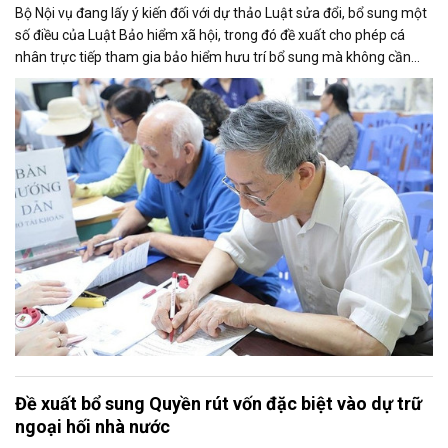
Bộ Nội vụ đang lấy ý kiến đối với dự thảo Luật sửa đổi, bổ sung một
số điều của Luật Bảo hiểm xã hội, trong đó đề xuất cho phép cá
nhân trực tiếp tham gia bảo hiểm hưu trí bổ sung mà không cần
thông qua người sử dụng lao động. Dự thảo cũng điều chỉnh cách
tính thời gian đóng bảo hiểm xã hội nhằm bảo đảm quyền lợi cho
người tham gia.
Đề xuất bổ sung Quyền rút vốn đặc biệt vào dự trữ
ngoại hối nhà nước