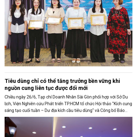
lẽ sẽ còn theo tôi đến hết cuộc đời cầm bút.
Tiêu dùng chỉ có thể tăng trưởng bền vững khi
nguồn cung liên tục được đổi mới
Chiều ngày 26/6, Tạp chí Doanh Nhân Sài Gòn phối hợp với Sở Du
lịch, Viện Nghiên cứu Phát triển TP.HCM tổ chức Hội thảo "Kích cung
sáng tạo cuối tuần – Dư địa kích cầu tiêu dùng" và Công bố Báo
cáo năng lực phát triển doanh nghiệp TP.HCM năm 2025. Trân
trọng giới thiệu phát biểu của ông Võ Hồng Sơn - Trưởng đại diện
Văn phòng Bộ Công Thương khu vực phía Nam tại Hội thảo.