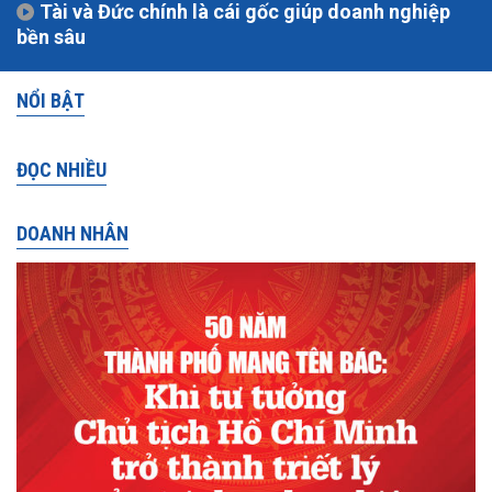
Tài và Đức chính là cái gốc giúp doanh nghiệp
bền sâu
NỔI BẬT
ĐỌC NHIỀU
DOANH NHÂN