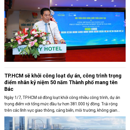
TP.HCM sẽ khởi công loạt dự án, công trình trọng
điểm nhân kỷ niệm 50 năm Thành phố mang tên
Bác
Ngày 1/7, TP.HCM sẽ đồng loạt khởi công nhiều công trình, dự án
trọng điểm với tổng mức đầu tư hơn 381.000 tỷ đồng. Trải rộng
trên các lĩnh vực giao thông, cảng biển, môi trường, không gian
công cộng và nhà ở xã hội, các dự án được kỳ vọng tạo động lực
tăng trưởng mới, mở rộng không gian phát triển và nâng cao năng
lực cạnh tranh của đô thị lớn nhất cả nước.