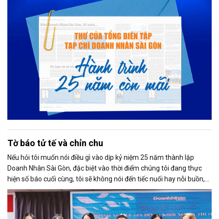
Tờ báo tử tế và chỉn chu
Nếu hỏi tôi muốn nói điều gì vào dịp kỷ niệm 25 năm thành lập
Doanh Nhân Sài Gòn, đặc biệt vào thời điểm chúng tôi đang thực
hiện số báo cuối cùng, tôi sẽ không nói đến tiếc nuối hay nỗi buồn,
thay vào đó là niềm tự hào. Bởi khi nghĩ về Doanh Nhân Sài Gòn, tôi
luôn nghĩ đó là một tờ báo “tử tế, chỉn chu”. Những điều tưởng như
rất bình thường ấy đã nuôi dưỡng tôi suốt 25 năm làm nghề. Và có