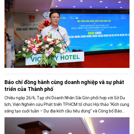
Báo chí đồng hành cùng doanh nghiệp và sự phát
triển của Thành phố
Chiều ngày 26/6, Tạp chí Doanh Nhân Sài Gòn phối hợp với Sở Du
lịch, Viện Nghiên cứu Phát triển TP.HCM tổ chức Hội thảo "Kích cung
sáng tạo cuối tuần – Dư địa kích cầu tiêu dùng" và Công bố Báo
cáo năng lực phát triển doanh nghiệp TP.HCM năm 2025. Trân
trọng giới thiệu phát biểu của ông Trần Trọng Dũng - Phó Chủ tịch
Hội Nhà báo Việt Nam tại Hội thảo.