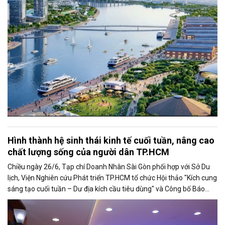
Hình thành hệ sinh thái kinh tế cuối tuần, nâng cao
chất lượng sống của người dân TP.HCM
Chiều ngày 26/6, Tạp chí Doanh Nhân Sài Gòn phối hợp với Sở Du
lịch, Viện Nghiên cứu Phát triển TP.HCM tổ chức Hội thảo "Kích cung
sáng tạo cuối tuần – Dư địa kích cầu tiêu dùng" và Công bố Báo
cáo năng lực phát triển doanh nghiệp TP.HCM năm 2025. Trân
trọng giới thiệu phát biểu của ông Nguyễn Ngọc Hồi - Phó Giám đốc
Sở Văn hoá - Thể thao TP.HCM tại Hội thảo.