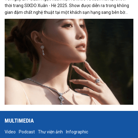
thời trang SIXDO Xuân - Hè 2025. Show được diễn ra trong không
gian đậm chất nghệ thuật tại một khách sạn hạng sang bên bờ
sông Sài Gòn. Tại sự kiện, Lan Ngọc đã thể hiện thần thái sang
trọng, rạng rỡ cùng bộ trang sức kim cương đẳng cấp trị giá gần
800 triệu đồng từ thương hiệu PNJ.
MULTIMEDIA
Video
Podcast
Thư viện ảnh
Infographic