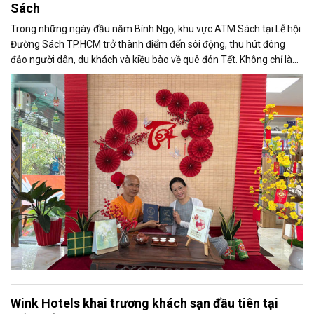
Sách
Trong những ngày đầu năm Bính Ngọ, khu vực ATM Sách tại Lễ hội
Đường Sách TP.HCM trở thành điểm đến sôi động, thu hút đông
đảo người dân, du khách và kiều bào về quê đón Tết. Không chỉ là
không gian trải nghiệm mới mẻ, ATM Sách còn mang đến một hình
thức “lì xì tri thức” độc đáo, góp phần tạo nên sắc thái văn hóa đọc
đặc biệt trong không khí xuân.
Wink Hotels khai trương khách sạn đầu tiên tại