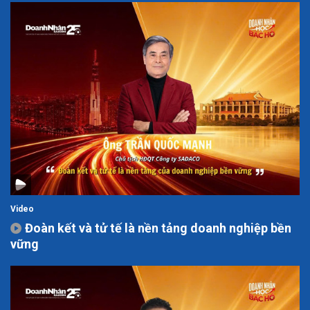
Video
Đoàn kết và tử tế là nền tảng doanh nghiệp bền
vững