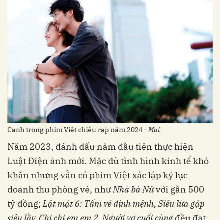
Cảnh trong phim Việt chiếu rạp năm 2024 -
Mai
Năm 2023, đánh dấu năm đầu tiên thực hiện
Luật Điện ảnh mới. Mặc dù tình hình kinh tế khó
khăn nhưng vẫn có phim Việt xác lập kỷ lục
doanh thu phòng vé, như
Nhà bà Nữ
với gần 500
tỷ đồng;
Lật mặt 6: Tấm vé định mệnh, Siêu lừa gặp
siêu lầy, Chị chị em em 2, Người vợ cuối cùng
đều đạt