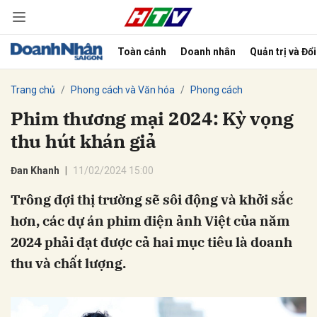
Toàn cảnh
Doanh nhân
Quản trị và Đổ
bình luận
Trang chủ
Phong cách và Văn hóa
Phong cách
Phim thương mại 2024: Kỳ vọng
thu hút khán giả
Đan Khanh
11/02/2024 15:00
Trông đợi thị trường sẽ sôi động và khởi sắc
hơn, các dự án phim điện ảnh Việt của năm
Hủy
G
2024 phải đạt được cả hai mục tiêu là doanh
thu và chất lượng.