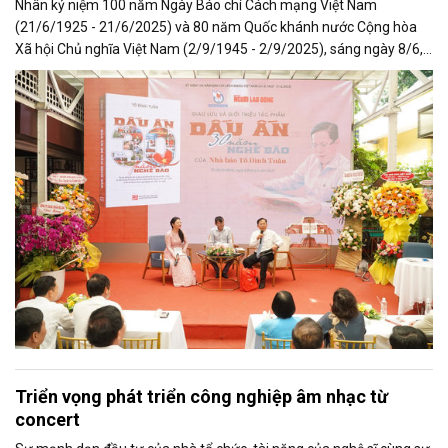
Nhân kỷ niệm 100 năm Ngày Báo chí Cách mạng Việt Nam
(21/6/1925 - 21/6/2025) và 80 năm Quốc khánh nước Cộng hòa
Xã hội Chủ nghĩa Việt Nam (2/9/1945 - 2/9/2025), sáng ngày 8/6,
tại Đường Sách TP.HCM, Hội Nhà báo TP.HCM phối hợp cùng Báo
Người Lao Động đã tổ chức lễ ra mắt cuốn sách “Dấu ấn 30 năm
nghề báo”, một công trình giàu ý nghĩa của nhà báo Tô Đình Tuân -
Tổng Biên tập Báo Người Lao Động, Ủy viên Ban Chấp hành Hội
Nhà báo TP.HCM.
Triển vọng phát triển công nghiệp âm nhạc từ
concert