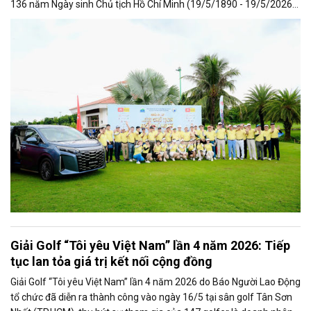
136 năm Ngày sinh Chủ tịch Hồ Chí Minh (19/5/1890 - 19/5/2026),
thu hút hơn 240 golfer là doanh nhân, khách mời cùng đại diện
nhiều câu lạc bộ golf khu vực phía Nam tham dự.
Giải Golf “Tôi yêu Việt Nam” lần 4 năm 2026: Tiếp
tục lan tỏa giá trị kết nối cộng đồng
Giải Golf “Tôi yêu Việt Nam” lần 4 năm 2026 do Báo Người Lao Động
tổ chức đã diễn ra thành công vào ngày 16/5 tại sân golf Tân Sơn