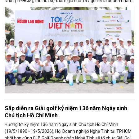
Nhất (TP.HCM), thu hút sự tham gia của 147 golfer là doanh nhân,
đại diện các đơn vị đồng hành, đối tác cùng đông đảo golfer không
chuyên trên cả nước.
Sắp diễn ra Giải golf kỷ niệm 136 năm Ngày sinh
Chủ tịch Hồ Chí Minh
Hướng tới kỷ niệm 136 năm Ngày sinh Chủ tịch Hồ Chí Minh
(19/5/1890 - 19/5/2026), Hội Doanh nghiệp Nghệ Tĩnh tại TP.HCM
phối hợp cùng CLB Golf Doanh nhân Nghệ Tĩnh sẽ tổ chức Giải Golf