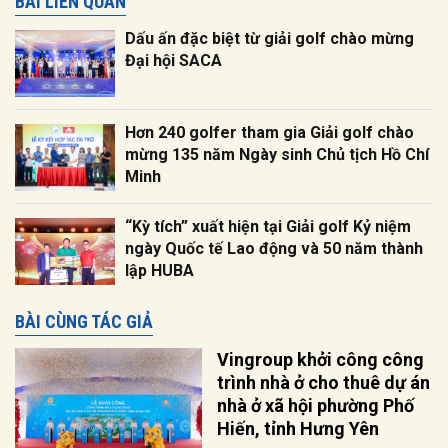
BÀI LIÊN QUAN
Dấu ấn đặc biệt từ giải golf chào mừng
Đại hội SACA
Hơn 240 golfer tham gia Giải golf chào
mừng 135 năm Ngày sinh Chủ tịch Hồ Chí
Minh
“Kỳ tích” xuất hiện tại Giải golf Kỷ niệm
ngày Quốc tế Lao động và 50 năm thành
lập HUBA
BÀI CÙNG TÁC GIẢ
Vingroup khởi công công
trình nhà ở cho thuê dự án
nhà ở xã hội phường Phố
Hiến, tỉnh Hưng Yên