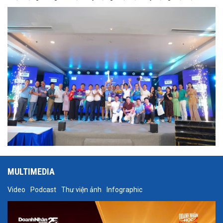
không chỉ là sân chơi thể thao giao lưu mà còn góp phần thúc đẩy
kết nối, hợp tác và lan tỏa tinh thần phát triển bền vững trong cộng
đồng doanh nghiệp ngành xây dựng.
MULTIMEDIA
Video
Podcast
Thư viện ảnh
Infographic