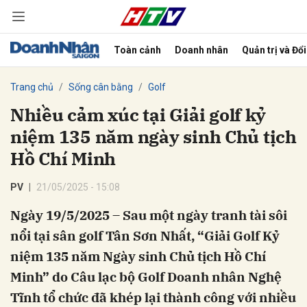
Toàn cảnh
Doanh nhân
Quản trị và Đổ
bình luận
Trang chủ
Sống cân bằng
Golf
Nhiều cảm xúc tại Giải golf kỷ
niệm 135 năm ngày sinh Chủ tịch
Hồ Chí Minh
PV
21/05/2025 - 15:08
Ngày 19/5/2025 – Sau một ngày tranh tài sôi
Hủy
G
nổi tại sân golf Tân Sơn Nhất, “Giải Golf Kỷ
niệm 135 năm Ngày sinh Chủ tịch Hồ Chí
Minh” do Câu lạc bộ Golf Doanh nhân Nghệ
Tĩnh tổ chức đã khép lại thành công với nhiều