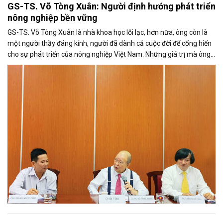
GS-TS. Võ Tòng Xuân: Người định hướng phát triển
nông nghiệp bền vững
GS-TS. Võ Tòng Xuân là nhà khoa học lỗi lạc, hơn nữa, ông còn là
một người thầy đáng kính, người đã dành cả cuộc đời để cống hiến
cho sự phát triển của nông nghiệp Việt Nam. Những giá trị mà ông
truyền lại sẽ mãi là kim chỉ nam cho nền nông nghiệp Việt Nam, cho
Phuc Khang Corporation trong hành trình phát triển bền vững, vì lợi
ích của người dân và đất nước.