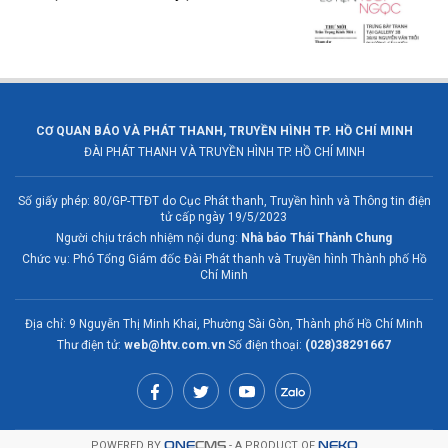
CƠ QUAN BÁO VÀ PHÁT THANH, TRUYỀN HÌNH TP. HỒ CHÍ MINH
ĐÀI PHÁT THANH VÀ TRUYỀN HÌNH TP. HỒ CHÍ MINH
Số giấy phép: 80/GP-TTĐT do Cục Phát thanh, Truyền hình và Thông tin điện
tử cấp ngày 19/5/2023
Người chịu trách nhiệm nội dung:
Nhà báo Thái Thành Chung
Chức vụ: Phó Tổng Giám đốc Đài Phát thanh và Truyền hình Thành phố Hồ
Chí Minh
Địa chỉ: 9 Nguyễn Thị Minh Khai, Phường Sài Gòn, Thành phố Hồ Chí Minh
Thư điện tử:
web@htv.com.vn
Số điện thoại:
(028)38291667
POWERED BY
ONE
CMS
- A PRODUCT OF
NEKO