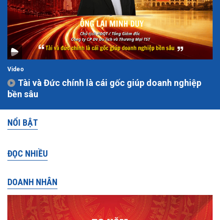
Video
Tài và Đức chính là cái gốc giúp doanh nghiệp
bền sâu
NỔI BẬT
ĐỌC NHIỀU
DOANH NHÂN