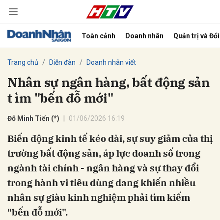
Toàn cảnh
Doanh nhân
Quản trị và Đổ
bình luận
Trang chủ
Diễn đàn
Doanh nhân viết
Nhân sự ngân hàng, bất động sản
t ìm "bến đỗ mới"
Đỗ Minh Tiến (*)
01/06/2026 16:19
Biến động kinh tế kéo dài, sự suy giảm của thị
trường bất động sản, áp lực doanh số trong
Hủy
G
ngành tài chính - ngân hàng và sự thay đổi
trong hành vi tiêu dùng đang khiến nhiều
nhân sự giàu kinh nghiệm phải tìm kiếm
"bến đỗ mới".