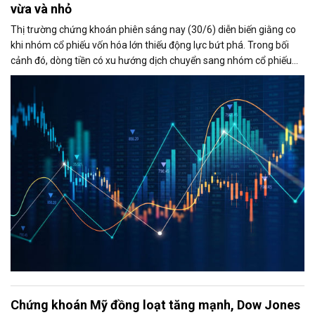
vừa và nhỏ
Thị trường chứng khoán phiên sáng nay (30/6) diễn biến giằng co
khi nhóm cổ phiếu vốn hóa lớn thiếu động lực bứt phá. Trong bối
cảnh đó, dòng tiền có xu hướng dịch chuyển sang nhóm cổ phiếu
vừa và nhỏ, đặc biệt là nhóm chứng khoán, giúp thanh khoản thị
trường duy trì ở mức cao và VN-Index vẫn giữ được sắc xanh.
Chứng khoán Mỹ đồng loạt tăng mạnh, Dow Jones