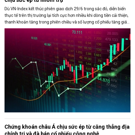
Dù VN-Index kết thúc phiên giao dịch 29/6 trong sắc đỏ, diễn biến
thực tế trên thị trường lại tích cực hơn nhiều khi dòng tiền cải thiện,
thanh khoản tăng trong phiên chiều và số lượng cổ phiếu tăng giá
chiếm ưu thế. Áp lực giảm điểm của chỉ số chủ yếu đến từ nhóm cổ
phiếu vốn hóa lớn, đặc biệt là VIC và VHM.
Chứng khoán châu Á chịu sức ép từ căng thẳng địa
chính trị và đà bán cổ phiếu công nghệ