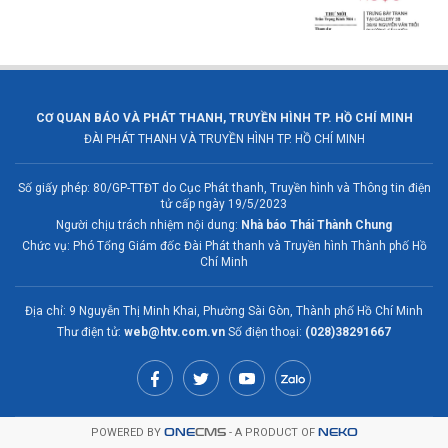
CƠ QUAN BÁO VÀ PHÁT THANH, TRUYỀN HÌNH TP. HỒ CHÍ MINH
ĐÀI PHÁT THANH VÀ TRUYỀN HÌNH TP. HỒ CHÍ MINH
Số giấy phép: 80/GP-TTĐT do Cục Phát thanh, Truyền hình và Thông tin điện
tử cấp ngày 19/5/2023
Người chịu trách nhiệm nội dung:
Nhà báo Thái Thành Chung
Chức vụ: Phó Tổng Giám đốc Đài Phát thanh và Truyền hình Thành phố Hồ
Chí Minh
Địa chỉ: 9 Nguyễn Thị Minh Khai, Phường Sài Gòn, Thành phố Hồ Chí Minh
Thư điện tử:
web@htv.com.vn
Số điện thoại:
(028)38291667
POWERED BY
ONE
CMS
- A PRODUCT OF
NEKO