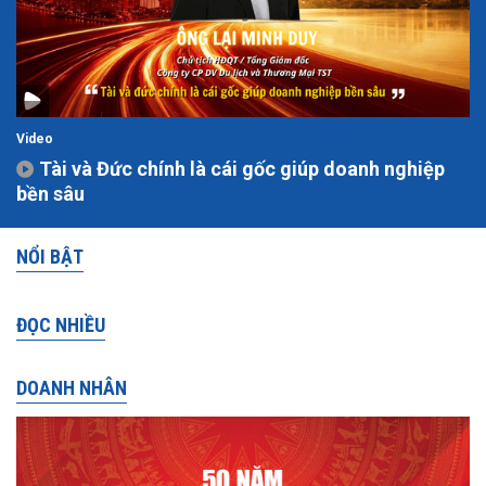
Video
Tài và Đức chính là cái gốc giúp doanh nghiệp
bền sâu
NỔI BẬT
ĐỌC NHIỀU
DOANH NHÂN