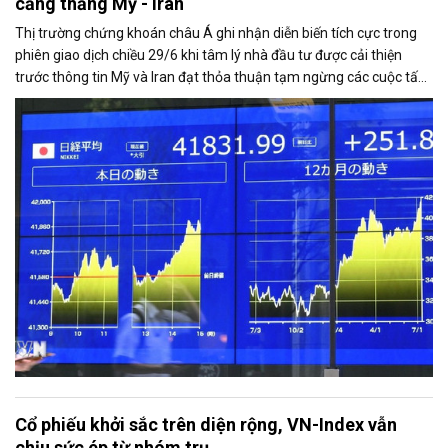
căng thẳng Mỹ - Iran
Thị trường chứng khoán châu Á ghi nhận diễn biến tích cực trong
phiên giao dịch chiều 29/6 khi tâm lý nhà đầu tư được cải thiện
trước thông tin Mỹ và Iran đạt thỏa thuận tạm ngừng các cuộc tấn
công đáp trả lẫn nhau, mở ra triển vọng nối lại đối thoại.
Cổ phiếu khởi sắc trên diện rộng, VN-Index vẫn
chịu sức ép từ nhóm trụ