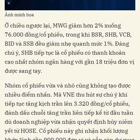
Ảnh minh họa
Ở chiều ngược lại, MWG giảm hơn 2% xuống
76.000 đồng/cổ phiếu, trong khi BSR, SHB, VCB,
BID và SSB đều giảm nhẹ quanh mức 1%. Đáng
chú ý, SHB tiếp tục là cổ phiếu có thanh khoản
cao nhất nhóm ngân hàng với gần 18 triệu đơn vị
được sang tay.
Nhóm cổ phiếu vừa và nhỏ cũng không tạo được
nhiều điểm nhấn. Mã VNE thu hút sự chú ý khi
tiếp tục tăng kịch trần lên 3.320 đồng/cổ phiếu,
đánh dấu chuỗi tăng trần liên tiếp kể từ đầu tuần
dù doanh nghiệp vừa nhận quyết định hủy niêm
yết từ HOSE. Cổ phiếu này ghi nhận khối lượng
khớp lệnh gần 900.000 đơn vị và vẫn còn dư mua