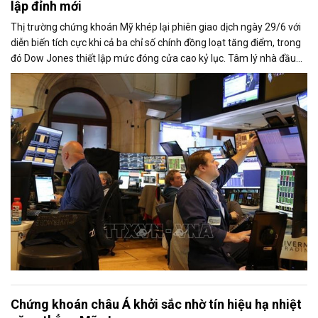
lập đỉnh mới
Thị trường chứng khoán Mỹ khép lại phiên giao dịch ngày 29/6 với
diễn biến tích cực khi cả ba chỉ số chính đồng loạt tăng điểm, trong
đó Dow Jones thiết lập mức đóng cửa cao kỷ lục. Tâm lý nhà đầu
tư được cải thiện nhờ căng thẳng giữa Mỹ và Iran có dấu hiệu hạ
nhiệt, trong khi nhóm cổ phiếu công nghệ lấy lại đà tăng trước thềm
mùa công bố kết quả kinh doanh quý II.
Chứng khoán châu Á khởi sắc nhờ tín hiệu hạ nhiệt