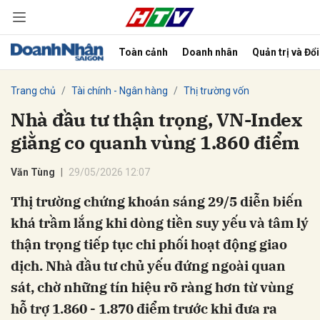
Toàn cảnh
Doanh nhân
Quản trị và Đổ
bình luận
Trang chủ
Tài chính - Ngân hàng
Thị trường vốn
Nhà đầu tư thận trọng, VN-Index
giằng co quanh vùng 1.860 điểm
Văn Tùng
29/05/2026 12:07
Thị trường chứng khoán sáng 29/5 diễn biến
khá trầm lắng khi dòng tiền suy yếu và tâm lý
Hủy
G
thận trọng tiếp tục chi phối hoạt động giao
dịch. Nhà đầu tư chủ yếu đứng ngoài quan
sát, chờ những tín hiệu rõ ràng hơn từ vùng
hỗ trợ 1.860 - 1.870 điểm trước khi đưa ra