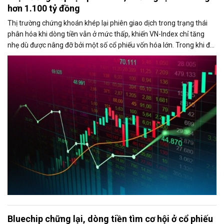
hơn 1.100 tỷ đồng
Thị trường chứng khoán khép lại phiên giao dịch trong trạng thái
phân hóa khi dòng tiền vẫn ở mức thấp, khiến VN-Index chỉ tăng
nhẹ dù được nâng đỡ bởi một số cổ phiếu vốn hóa lớn. Trong khi đó,
áp lực bán từ khối ngoại gia tăng mạnh vào cuối phiên, với giá trị
bán ròng vượt 1.100 tỷ đồng trên sàn HoSE.
Bluechip chững lại, dòng tiền tìm cơ hội ở cổ phiếu