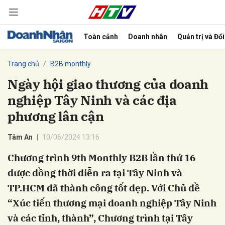
Toàn cảnh
Doanh nhân
Quản trị và Đổ
bình luận
Trang chủ
B2B monthly
Ngày hội giao thương của doanh
nghiệp Tây Ninh và các địa
phương lân cận
Tâm An
10/06/2024 13:16
Chương trình 9th Monthly B2B lần thứ 16
Hủy
G
được đồng thời diễn ra tại Tây Ninh và
TP.HCM đã thành công tốt đẹp. Với Chủ đề
“Xúc tiến thương mại doanh nghiệp Tây Ninh
và các tỉnh, thành”, Chương trình tại Tây