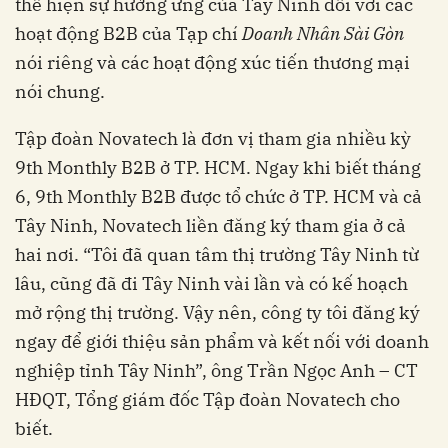
thể hiện sự hưởng ứng của Tây Ninh đối với các
hoạt động B2B của Tạp chí
Doanh Nhân Sài Gòn
nói riêng và các hoạt động xúc tiến thương mại
nói chung.
Tập đoàn Novatech là đơn vị tham gia nhiều kỳ
9th Monthly B2B ở TP. HCM. Ngay khi biết tháng
6, 9th Monthly B2B được tổ chức ở TP. HCM và cả
Tây Ninh, Novatech liền đăng ký tham gia ở cả
hai nơi. “Tôi đã quan tâm thị trường Tây Ninh từ
lâu, cũng đã đi Tây Ninh vài lần và có kế hoạch
mở rộng thị trường. Vậy nên, công ty tôi đăng ký
ngay để giới thiệu sản phẩm và kết nối với doanh
nghiệp tỉnh Tây Ninh”, ông Trần Ngọc Anh – CT
HĐQT, Tổng giám đốc Tập đoàn Novatech cho
biết.