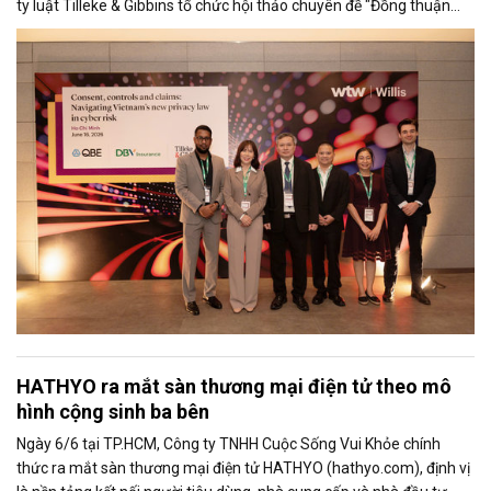
ty luật Tilleke & Gibbins tổ chức hội thảo chuyên đề "Đồng thuận
kiểm soát và Bồi thường trong quản trị rủi ro an ninh mạng".
HATHYO ra mắt sàn thương mại điện tử theo mô
hình cộng sinh ba bên
Ngày 6/6 tại TP.HCM, Công ty TNHH Cuộc Sống Vui Khỏe chính
thức ra mắt sàn thương mại điện tử HATHYO (hathyo.com), định vị