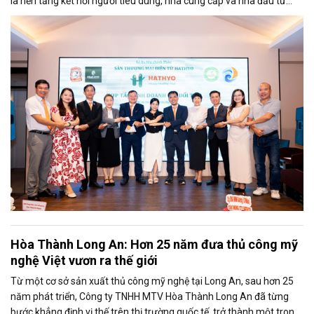
là nền tảng kết nối người tiêu dùng, nhà cung cấp và nhà đầu tư
theo mô hình cộng sinh ba bên, hướng đến lĩnh vực hàng tiêu dùng
thiết yếu và sức khỏe cộng đồng.
Hòa Thành Long An: Hơn 25 năm đưa thủ công mỹ
nghệ Việt vươn ra thế giới
Từ một cơ sở sản xuất thủ công mỹ nghệ tại Long An, sau hơn 25
năm phát triển, Công ty TNHH MTV Hòa Thành Long An đã từng
bước khẳng định vị thế trên thị trường quốc tế, trở thành một trong