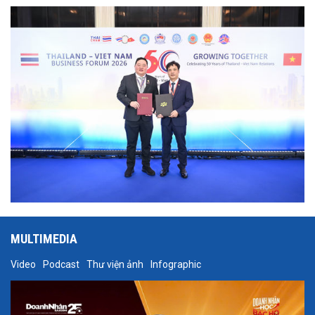
xuất, tài chính, năng lượng, logistics và vận tải.
MULTIMEDIA
Video
Podcast
Thư viện ảnh
Infographic