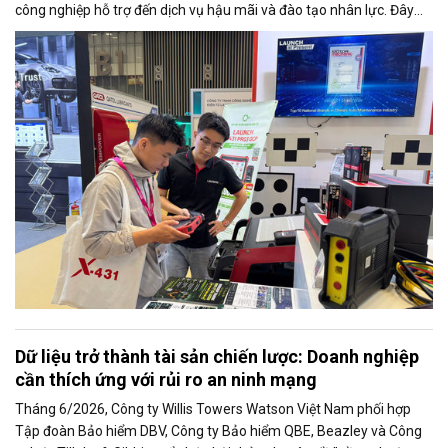
công nghiệp hỗ trợ đến dịch vụ hậu mãi và đào tạo nhân lực. Đây
cũng là trọng tâm được các doanh nghiệp và chuyên gia trao đổi tại
Triển lãm Automechanika Ho Chi Minh City 2026.
Dữ liệu trở thành tài sản chiến lược: Doanh nghiệp
cần thích ứng với rủi ro an ninh mạng
Tháng 6/2026, Công ty Willis Towers Watson Việt Nam phối hợp
Tập đoàn Bảo hiểm DBV, Công ty Bảo hiểm QBE, Beazley và Công