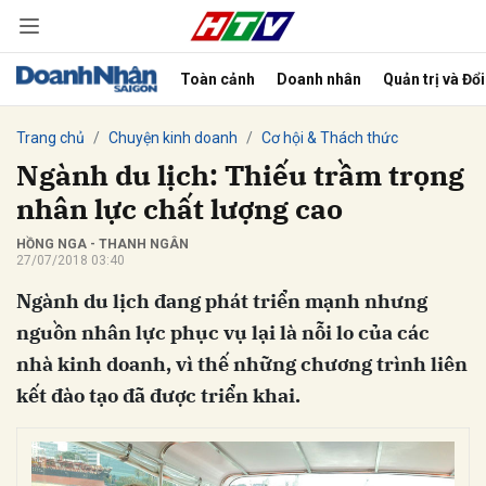
Toàn cảnh
Doanh nhân
Quản trị và Đổ
bình luận
Trang chủ
Chuyện kinh doanh
Cơ hội & Thách thức
Ngành du lịch: Thiếu trầm trọng
nhân lực chất lượng cao
HỒNG NGA - THANH NGÂN
27/07/2018 03:40
Ngành du lịch đang phát triển mạnh nhưng
nguồn nhân lực phục vụ lại là nỗi lo của các
nhà kinh doanh, vì thế những chương trình liên
Hủy
G
kết đào tạo đã được triển khai.