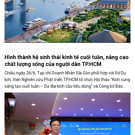
Hình thành hệ sinh thái kinh tế cuối tuần, nâng cao
chất lượng sống của người dân TP.HCM
Chiều ngày 26/6, Tạp chí Doanh Nhân Sài Gòn phối hợp với Sở Du
lịch, Viện Nghiên cứu Phát triển TP.HCM tổ chức Hội thảo "Kích cung
sáng tạo cuối tuần – Dư địa kích cầu tiêu dùng" và Công bố Báo
cáo năng lực phát triển doanh nghiệp TP.HCM năm 2025. Trân
trọng giới thiệu phát biểu của ông Nguyễn Ngọc Hồi - Phó Giám đốc
Sở Văn hoá - Thể thao TP.HCM tại Hội thảo.