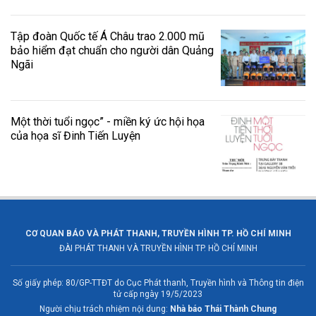
Tập đoàn Quốc tế Á Châu trao 2.000 mũ
bảo hiểm đạt chuẩn cho người dân Quảng
Ngãi
Một thời tuổi ngọc” - miền ký ức hội họa
của họa sĩ Đinh Tiến Luyện
CƠ QUAN BÁO VÀ PHÁT THANH, TRUYỀN HÌNH TP. HỒ CHÍ MINH
ĐÀI PHÁT THANH VÀ TRUYỀN HÌNH TP. HỒ CHÍ MINH
Số giấy phép: 80/GP-TTĐT do Cục Phát thanh, Truyền hình và Thông tin điện
tử cấp ngày 19/5/2023
Người chịu trách nhiệm nội dung:
Nhà báo Thái Thành Chung