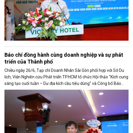
Báo chí đồng hành cùng doanh nghiệp và sự phát
triển của Thành phố
Chiều ngày 26/6, Tạp chí Doanh Nhân Sài Gòn phối hợp với Sở Du
lịch, Viện Nghiên cứu Phát triển TP.HCM tổ chức Hội thảo "Kích cung
sáng tạo cuối tuần – Dư địa kích cầu tiêu dùng" và Công bố Báo
cáo năng lực phát triển doanh nghiệp TP.HCM năm 2025. Trân
trọng giới thiệu phát biểu của ông Trần Trọng Dũng - Phó Chủ tịch
Hội Nhà báo Việt Nam tại Hội thảo.