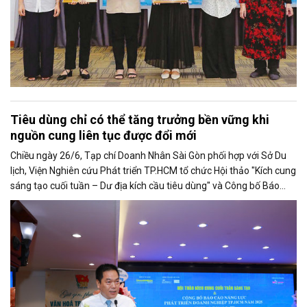
Tiêu dùng chỉ có thể tăng trưởng bền vững khi
nguồn cung liên tục được đổi mới
Chiều ngày 26/6, Tạp chí Doanh Nhân Sài Gòn phối hợp với Sở Du
lịch, Viện Nghiên cứu Phát triển TP.HCM tổ chức Hội thảo "Kích cung
sáng tạo cuối tuần – Dư địa kích cầu tiêu dùng" và Công bố Báo
cáo năng lực phát triển doanh nghiệp TP.HCM năm 2025. Trân
trọng giới thiệu phát biểu của ông Võ Hồng Sơn - Trưởng đại diện
Văn phòng Bộ Công Thương khu vực phía Nam tại Hội thảo.