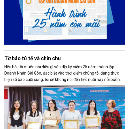
Tờ báo tử tế và chỉn chu
Nếu hỏi tôi muốn nói điều gì vào dịp kỷ niệm 25 năm thành lập
Doanh Nhân Sài Gòn, đặc biệt vào thời điểm chúng tôi đang thực
hiện số báo cuối cùng, tôi sẽ không nói đến tiếc nuối hay nỗi buồn,
thay vào đó là niềm tự hào. Bởi khi nghĩ về Doanh Nhân Sài Gòn, tôi
luôn nghĩ đó là một tờ báo “tử tế, chỉn chu”. Những điều tưởng như
rất bình thường ấy đã nuôi dưỡng tôi suốt 25 năm làm nghề. Và có
lẽ sẽ còn theo tôi đến hết cuộc đời cầm bút.