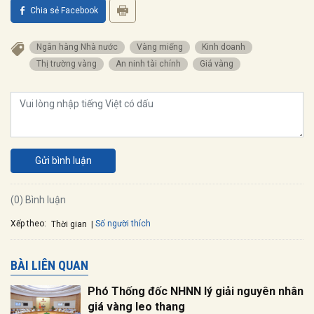
Chia sẻ Facebook
Ngân hàng Nhà nước
vàng miếng
kinh doanh
thị trường vàng
an ninh tài chính
giá vàng
Gửi bình luận
(0) Bình luận
Xếp theo:
Số người thích
Thời gian
BÀI LIÊN QUAN
Phó Thống đốc NHNN lý giải nguyên nhân
giá vàng leo thang