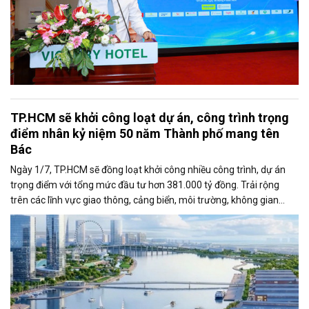
TP.HCM sẽ khởi công loạt dự án, công trình trọng
điểm nhân kỷ niệm 50 năm Thành phố mang tên
Bác
Ngày 1/7, TP.HCM sẽ đồng loạt khởi công nhiều công trình, dự án
trọng điểm với tổng mức đầu tư hơn 381.000 tỷ đồng. Trải rộng
trên các lĩnh vực giao thông, cảng biển, môi trường, không gian
công cộng và nhà ở xã hội, các dự án được kỳ vọng tạo động lực
tăng trưởng mới, mở rộng không gian phát triển và nâng cao năng
lực cạnh tranh của đô thị lớn nhất cả nước.