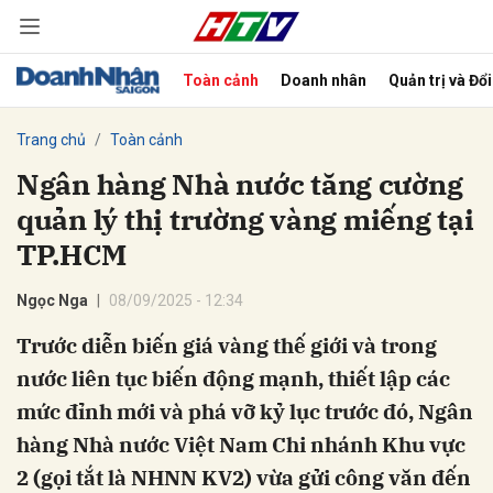
Toàn cảnh
Doanh nhân
Quản trị và Đổ
bình luận
Trang chủ
Toàn cảnh
Ngân hàng Nhà nước tăng cường
quản lý thị trường vàng miếng tại
TP.HCM
Ngọc Nga
08/09/2025 - 12:34
Trước diễn biến giá vàng thế giới và trong
Hủy
G
nước liên tục biến động mạnh, thiết lập các
mức đỉnh mới và phá vỡ kỷ lục trước đó, Ngân
hàng Nhà nước Việt Nam Chi nhánh Khu vực
2 (gọi tắt là NHNN KV2) vừa gửi công văn đến