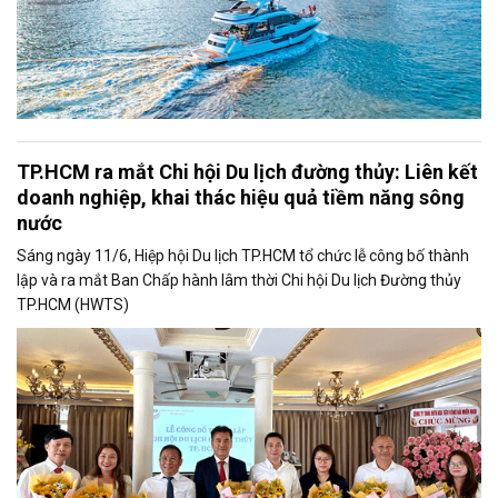
TP.HCM ra mắt Chi hội Du lịch đường thủy: Liên kết
doanh nghiệp, khai thác hiệu quả tiềm năng sông
nước
Sáng ngày 11/6, Hiệp hội Du lịch TP.HCM tổ chức lễ công bố thành
lập và ra mắt Ban Chấp hành lâm thời Chi hội Du lịch Đường thủy
TP.HCM (HWTS)