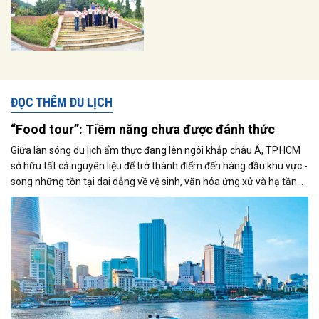
ĐỌC THÊM DU LỊCH
“Food tour”: Tiềm năng chưa được đánh thức
Giữa làn sóng du lịch ẩm thực đang lên ngôi khắp châu Á, TP.HCM
sở hữu tất cả nguyên liệu để trở thành điểm đến hàng đầu khu vực -
song những tồn tại dai dẳng về vệ sinh, văn hóa ứng xử và hạ tầng
đô thị đang kìm hãm Thành phố đứng mãi ở ngưỡng cửa của tiềm
năng.