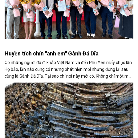
Huyền tích chín "anh em" Gành Đá Dĩa
Có những người đã đi khắp Việt Nam và đến Phú Yên mấy chục lần.
Họ bảo, lần nào cũng có những phát hiện mới nhưng đọng lại sau
cùng là Gành Đá Dĩa. Tại sao chỉ nơi này mới có. Không chỉ một mà
tới chín điểm khác nhau. Cả châu Á, ngoài Việt Nam; mấy nước có
ghềnh đá dĩa nhưng không nhiều như Phú Yên.