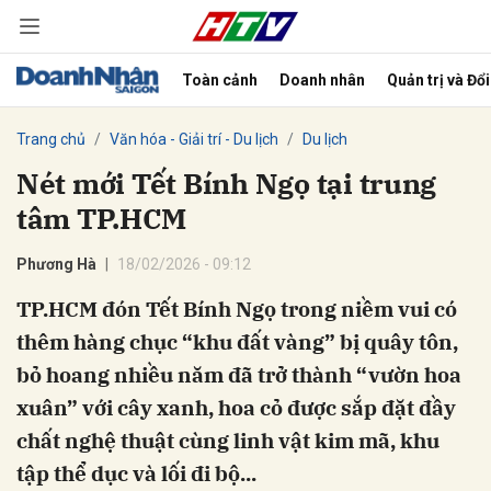
Toàn cảnh
Doanh nhân
Quản trị và Đổ
bình luận
Trang chủ
Văn hóa - Giải trí - Du lịch
Du lịch
Nét mới Tết Bính Ngọ tại trung
tâm TP.HCM
Phương Hà
18/02/2026 - 09:12
TP.HCM đón Tết Bính Ngọ trong niềm vui có
thêm hàng chục “khu đất vàng” bị quây tôn,
Hủy
G
bỏ hoang nhiều năm đã trở thành “vườn hoa
xuân” với cây xanh, hoa cỏ được sắp đặt đầy
chất nghệ thuật cùng linh vật kim mã, khu
tập thể dục và lối đi bộ...