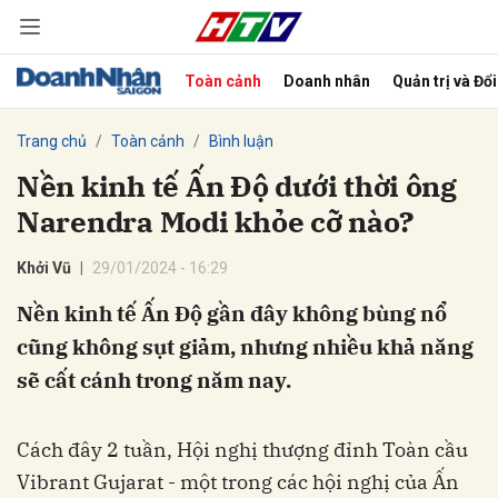
Toàn cảnh
Doanh nhân
Quản trị và Đổ
bình luận
Trang chủ
Toàn cảnh
Bình luận
Nền kinh tế Ấn Độ dưới thời ông
Narendra Modi khỏe cỡ nào?
Khởi Vũ
29/01/2024 - 16:29
Nền kinh tế Ấn Độ gần đây không bùng nổ
cũng không sụt giảm, nhưng nhiều khả năng
Hủy
G
sẽ cất cánh trong năm nay.
Cách đây 2 tuần, Hội nghị thượng đỉnh Toàn cầu
Vibrant Gujarat - một trong các hội nghị của Ấn