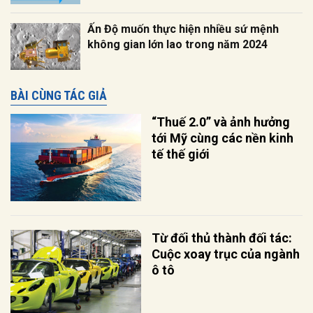
Ấn Độ muốn thực hiện nhiều sứ mệnh
không gian lớn lao trong năm 2024
BÀI CÙNG TÁC GIẢ
“Thuế 2.0” và ảnh hưởng
tới Mỹ cùng các nền kinh
tế thế giới
Từ đối thủ thành đối tác:
Cuộc xoay trục của ngành
ô tô