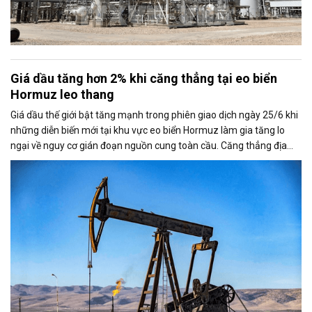
Giá dầu tăng hơn 2% khi căng thẳng tại eo biển
Hormuz leo thang
Giá dầu thế giới bật tăng mạnh trong phiên giao dịch ngày 25/6 khi
những diễn biến mới tại khu vực eo biển Hormuz làm gia tăng lo
ngại về nguy cơ gián đoạn nguồn cung toàn cầu. Căng thẳng địa
chính trị cũng khiến thị trường đặt dấu hỏi về khả năng duy trì thỏa
thuận ngừng bắn giữa Mỹ và Iran.