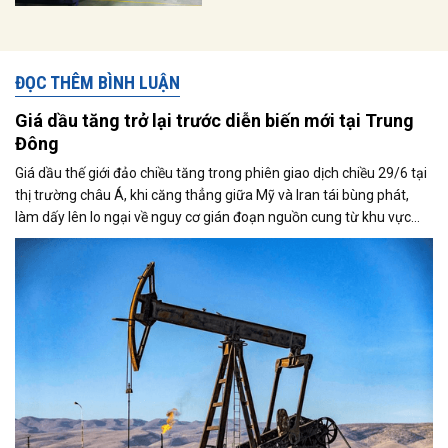
ĐỌC THÊM BÌNH LUẬN
Giá dầu tăng trở lại trước diễn biến mới tại Trung
Đông
Giá dầu thế giới đảo chiều tăng trong phiên giao dịch chiều 29/6 tại
thị trường châu Á, khi căng thẳng giữa Mỹ và Iran tái bùng phát,
làm dấy lên lo ngại về nguy cơ gián đoạn nguồn cung từ khu vực
Trung Đông. Tuy nhiên, triển vọng nối lại đàm phán giữa hai bên đã
phần nào hạn chế đà tăng của thị trường.