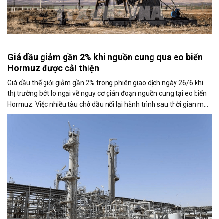
Giá dầu giảm gần 2% khi nguồn cung qua eo biển
Hormuz được cải thiện
Giá dầu thế giới giảm gần 2% trong phiên giao dịch ngày 26/6 khi
thị trường bớt lo ngại về nguy cơ gián đoạn nguồn cung tại eo biển
Hormuz. Việc nhiều tàu chở dầu nối lại hành trình sau thời gian mắc
kẹt đã tạo áp lực lên giá, bất chấp những rủi ro địa chính trị tại khu
vực vẫn chưa hoàn toàn chấm dứt.