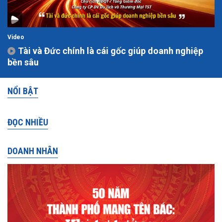
Video
Tài và Đức chính là cái gốc giúp doanh nghiệp
bền sâu
NỔI BẬT
ĐỌC NHIỀU
DOANH NHÂN