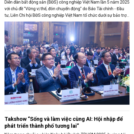
Diễn đàn bất động sản (BĐS) công nghiệp Việt Nam lần 5 năm 2025
với chủ đề "Vững vị thế, đón chuyển động" do Báo Tài chính - Đầu
tư, Liên Chi hội BĐS công nghiệp Việt Nam tổ chức dưới sự bảo trợ
của Bộ Tài chính, diễn ra chiều 29/10 với nhiều thông điệp quan
trọng.
Takshow “Sống và làm việc cùng AI: Hội nhập để
phát triển thành phố tương lai”