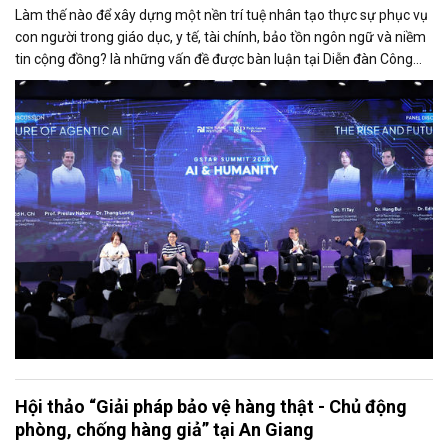
Làm thế nào để xây dựng một nền trí tuệ nhân tạo thực sự phục vụ
con người trong giáo dục, y tế, tài chính, bảo tồn ngôn ngữ và niềm
tin cộng đồng? là những vấn đề được bàn luận tại Diễn đàn Công
nghệ AI & Chuyển đổi số GStar Summit 2026 diễn ra vào ngày 29/5
tại TP.HCM, do New Turing Institute (NTI) phối hợp cùng Pacific
Gateway Partners (PGP) tổ chức, dưới sự bảo trợ của Bộ Khoa học
và Công nghệ Việt Nam.
Hội thảo “Giải pháp bảo vệ hàng thật - Chủ động
phòng, chống hàng giả” tại An Giang