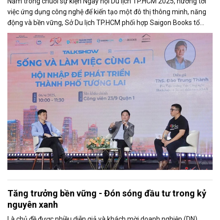
Nằm trong chuỗi sự kiện Ngày hội Du lịch TP.HCM 2025, hướng tới
việc ứng dụng công nghệ để kiến tạo một đô thị thông minh, năng
động và bền vững, Sở Du lịch TP.HCM phối hợp Saigon Books tổ
chức takshow “Sống và làm việc cùng AI: Hội nhập để phát triển
thành phố tương lai”.
Tăng trưởng bền vững - Đón sóng đầu tư trong kỷ
nguyên xanh
Là chủ đề được nhiều diễn giả và khách mời doanh nghiệp (DN)