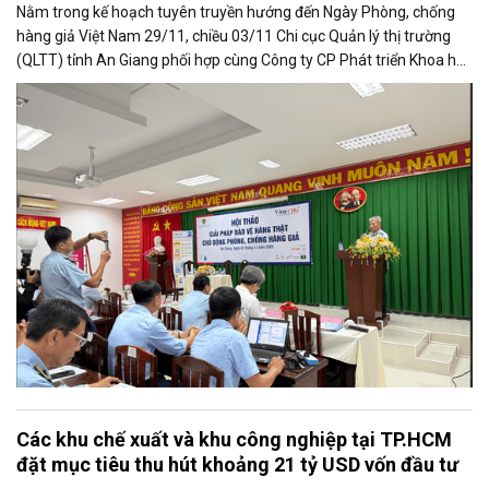
Nằm trong kế hoạch tuyên truyền hướng đến Ngày Phòng, chống
hàng giả Việt Nam 29/11, chiều 03/11 Chi cục Quản lý thị trường
(QLTT) tỉnh An Giang phối hợp cùng Công ty CP Phát triển Khoa học
Công nghệ Vi Na (Vina CHG) tổ chức Hội thảo “Giải pháp bảo vệ
hàng thật – Chủ động phòng, chống hàng giả”.
Các khu chế xuất và khu công nghiệp tại TP.HCM
đặt mục tiêu thu hút khoảng 21 tỷ USD vốn đầu tư