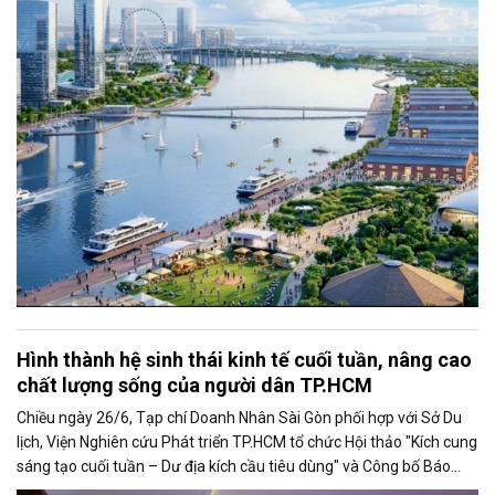
công cộng và nhà ở xã hội, các dự án được kỳ vọng tạo động lực
tăng trưởng mới, mở rộng không gian phát triển và nâng cao năng
lực cạnh tranh của đô thị lớn nhất cả nước.
Hình thành hệ sinh thái kinh tế cuối tuần, nâng cao
chất lượng sống của người dân TP.HCM
Chiều ngày 26/6, Tạp chí Doanh Nhân Sài Gòn phối hợp với Sở Du
lịch, Viện Nghiên cứu Phát triển TP.HCM tổ chức Hội thảo "Kích cung
sáng tạo cuối tuần – Dư địa kích cầu tiêu dùng" và Công bố Báo
cáo năng lực phát triển doanh nghiệp TP.HCM năm 2025. Trân