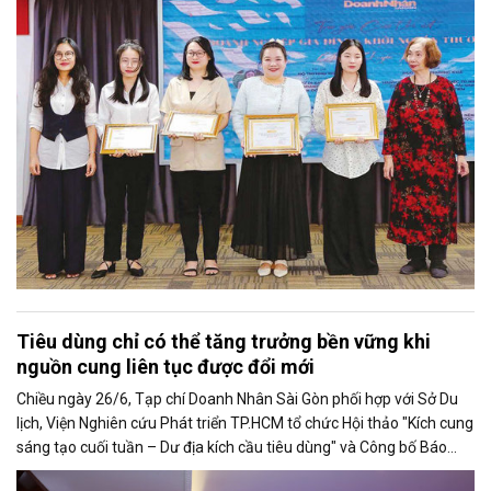
luôn nghĩ đó là một tờ báo “tử tế, chỉn chu”. Những điều tưởng như
rất bình thường ấy đã nuôi dưỡng tôi suốt 25 năm làm nghề. Và có
lẽ sẽ còn theo tôi đến hết cuộc đời cầm bút.
Tiêu dùng chỉ có thể tăng trưởng bền vững khi
nguồn cung liên tục được đổi mới
Chiều ngày 26/6, Tạp chí Doanh Nhân Sài Gòn phối hợp với Sở Du
lịch, Viện Nghiên cứu Phát triển TP.HCM tổ chức Hội thảo "Kích cung
sáng tạo cuối tuần – Dư địa kích cầu tiêu dùng" và Công bố Báo
cáo năng lực phát triển doanh nghiệp TP.HCM năm 2025. Trân