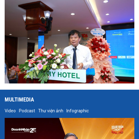
trọng giới thiệu phát biểu của ông Trần Trọng Dũng - Phó Chủ tịch
Hội Nhà báo Việt Nam tại Hội thảo.
MULTIMEDIA
Video
Podcast
Thư viện ảnh
Infographic