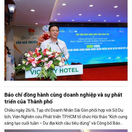
trọng giới thiệu phát biểu của ông Nguyễn Ngọc Hồi - Phó Giám đốc
Sở Văn hoá - Thể thao TP.HCM tại Hội thảo.
Báo chí đồng hành cùng doanh nghiệp và sự phát
triển của Thành phố
Chiều ngày 26/6, Tạp chí Doanh Nhân Sài Gòn phối hợp với Sở Du
lịch, Viện Nghiên cứu Phát triển TP.HCM tổ chức Hội thảo "Kích cung
sáng tạo cuối tuần – Dư địa kích cầu tiêu dùng" và Công bố Báo
cáo năng lực phát triển doanh nghiệp TP.HCM năm 2025. Trân