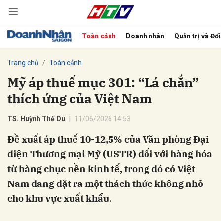
Toàn cảnh
Doanh nhân
Quản trị và Đổ
bình luận
Trang chủ
Toàn cảnh
Mỹ áp thuế mục 301: “Lá chắn”
thích ứng của Việt Nam
TS. Huỳnh Thế Du
11/06/2026 14:53
Đề xuất áp thuế 10-12,5% của Văn phòng Đại
diện Thương mại Mỹ (USTR) đối với hàng hóa
Hủy
G
từ hàng chục nền kinh tế, trong đó có Việt
Nam đang đặt ra một thách thức không nhỏ
cho khu vực xuất khẩu.