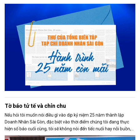
thất bại để tạo dựng giá trị cho xã hội...
Tờ báo tử tế và chỉn chu
Nếu hỏi tôi muốn nói điều gì vào dịp kỷ niệm 25 năm thành lập
Doanh Nhân Sài Gòn, đặc biệt vào thời điểm chúng tôi đang thực
hiện số báo cuối cùng, tôi sẽ không nói đến tiếc nuối hay nỗi buồn,
thay vào đó là niềm tự hào. Bởi khi nghĩ về Doanh Nhân Sài Gòn, tôi