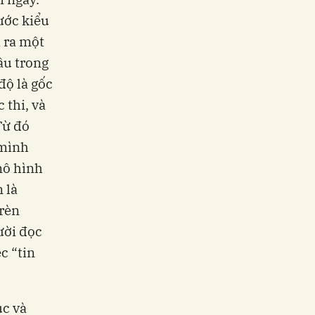
ước kiểu
a ra một
âu trong
độ là gốc
 thi, và
Từ đó
 mình
mô hình
 là
 rèn
ười đọc
c “tin
úc và