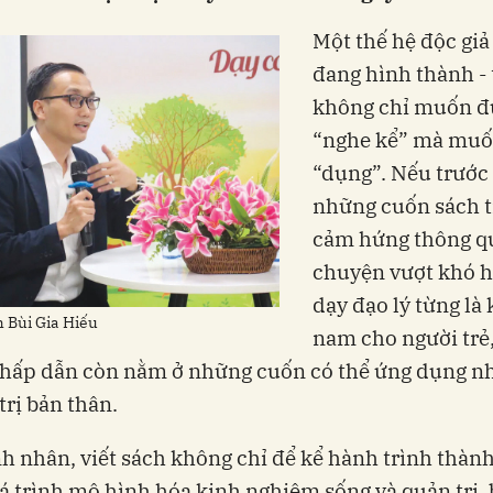
Một thế hệ độc giả
đang hình thành - 
không chỉ muốn đ
“nghe kể” mà muố
“dụng”. Nếu trước 
những cuốn sách 
cảm hứng thông q
chuyện vượt khó h
dạy đạo lý từng là
h Bùi Gia Hiếu
nam cho người trẻ
 hấp dẫn còn nằm ở những cuốn có thể ứng dụng n
trị bản thân.
h nhân, viết sách không chỉ để kể hành trình thành
á trình mô hình hóa kinh nghiệm sống và quản trị, 