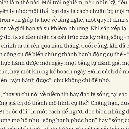
biết làm thế nào. Mỗi trải nghiệm, nếu nhìn kỹ, đều
ên lý nhỏ: một thất bại dạy ta cách chuẩn bị; một
trọn vẹn giúp ta học về lắng nghe; một quyết định s
hơn về giới hạn và sự khiêm nhường. Khi sắp xếp lạ
ý đó, ta sẽ dần nhận ra cấu trúc của kỹ năng sống -
chính ta đã rèn qua năm tháng. Cuối cùng, khi đã 
n công cụ để biến chúng thành hành động cụ thể - 
thực hành được mỗi ngày: một bảng tự đánh giá, m
úc, hay một khung kế hoạch ngày. Đó là cách để mỗ
nên “vận hành được”, chứ không chỉ để nhớ.
, thay vì chỉ nói về niềm tin hay đạo lý sống, tại sao
ng giá trị đó thành mô hình cụ thể? Chẳng hạn, đưa
I cuộc đời” là một cách để người đọc biến những 
ừng mơ hồ như “sống hạnh phúc hơn” hay “sống có
nh các chỉ số có thể đo lường, rà soát và cải tiến mỗ