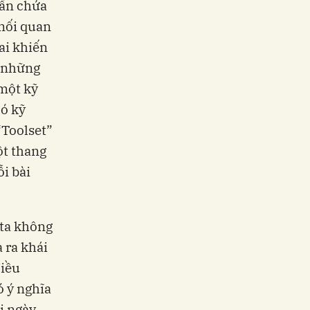
 ẩn chứa
 mối quan
ai khiến
i những
 một kỹ
có kỹ
“Toolset”
ột thang
i bài
 ta không
 ra khái
điều
 ý nghĩa
i ngày.