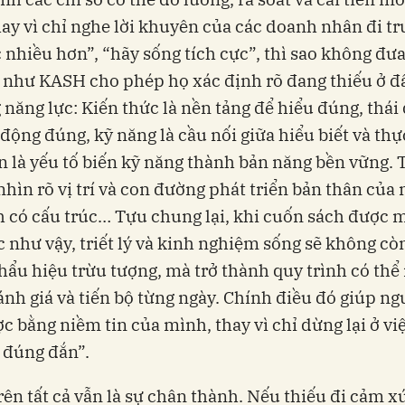
hay vì chỉ nghe lời khuyên của các doanh nhân đi tr
 nhiều hơn”, “hãy sống tích cực”, thì sao không đư
như KASH cho phép họ xác định rõ đang thiếu ở đ
 năng lực: Kiến thức là nền tảng để hiểu đúng, thái 
động đúng, kỹ năng là cầu nối giữa hiểu biết và thực
n là yếu tố biến kỹ năng thành bản năng bền vững. 
nhìn rõ vị trí và con đường phát triển bản thân của
 có cấu trúc… Tựu chung lại, khi cuốn sách được 
 như vậy, triết lý và kinh nghiệm sống sẽ không còn
ẩu hiệu trừu tượng, mà trở thành quy trình có thể
ánh giá và tiến bộ từng ngày. Chính điều đó giúp ng
c bằng niềm tin của mình, thay vì chỉ dừng lại ở việ
 đúng đắn”.
ên tất cả vẫn là sự chân thành. Nếu thiếu đi cảm x