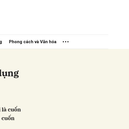
g
Phong cách và Văn hóa
dụng
ửi
 là cuốn
à cuốn