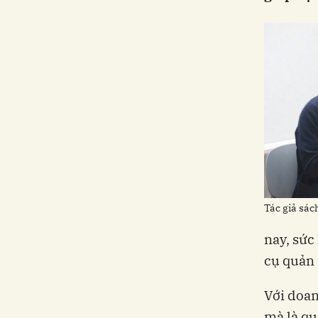
Tác giả sác
nay, sức
cụ quản 
Với doan
mà là qu