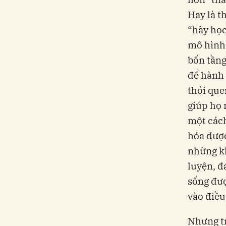
Hay là t
“hãy học
mô hình 
bốn tầng
để hành 
thói que
giúp họ 
một cách
hóa được
những kh
luyện, đ
sống đượ
vào điều
Nhưng tr