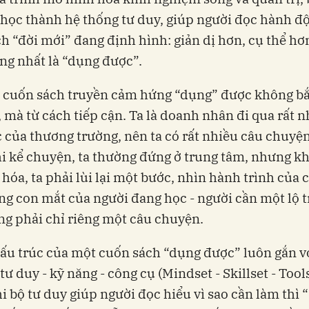
 học thành hệ thống tư duy, giúp người đọc hành đ
h “đời mới” đang định hình: giản dị hơn, cụ thể hơ
ng nhất là “dụng được”.
 cuốn sách truyền cảm hứng “dụng” được không bắ
, mà từ cách tiếp cận. Ta là doanh nhân đi qua rất 
 của thương trường, nên ta có rất nhiều câu chuy
hi kể chuyện, ta thường đứng ở trung tâm, nhưng k
hóa, ta phải lùi lại một bước, nhìn hành trình của 
g con mắt của người đang học - người cần một lộ t
g phải chỉ riêng một câu chuyện.
 cấu trúc của một cuốn sách “dụng được” luôn gắn v
tư duy - kỹ năng - công cụ (Mindset - Skillset - Tools
i bộ tư duy giúp người đọc hiểu vì sao cần làm thì “