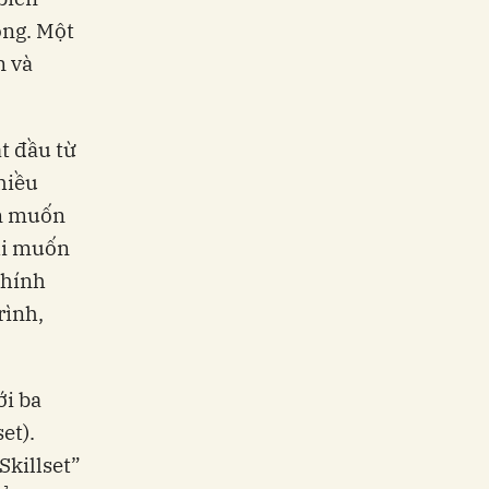
ộng. Một
n và
t đầu từ
nhiều
ện muốn
hi muốn
chính
rình,
ới ba
et).
Skillset”