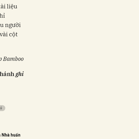
ài liệu
hỉ
ếu người
vài cột
ấp Bamboo
hánh
ghi
iả
a Nhà huấn