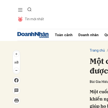
Tin mới nhất
Gửi 
Toàn cảnh
Doanh nhân
Qu
Trang chủ
Một 
được
Bùi Gia Hiếu
Một cuố
khiến ng
giúp họ 