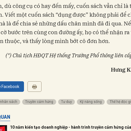
, dù công cụ có hay đến mấy, cuốn sách vẫn chỉ là t
. Viết một cuốn sách “dụng được” không phải để c
à là để chia sẻ những dấu chân mình đã đi qua. N
 cờ bước trên cùng con đường ấy, họ có thể nhận ra 
 thuộc, và thấy lòng mình bớt cô đơn hơn.
(*) Chủ tịch HĐQT Hệ thống Trường Phổ thông liên c
Hưng K
ẻ Facebook
 nhân sách
truyền cảm hứng
tư duy
kỹ năng sống
thế hệ độc g
 QUAN
10 năm kiến tạo doanh nghiệp - hành trình truyền cảm hứng củ