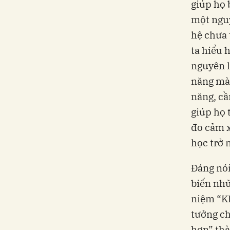
giúp họ 
một nguy
hệ chưa 
ta hiểu 
nguyên l
năng mà 
năng, cầ
giúp họ 
đo cảm x
học trở 
Đáng nói
biến nhữ
niệm “KP
tưởng ch
hơn” thà