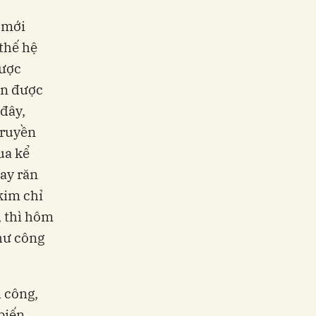
 mới
thế hệ
ược
n được
đây,
truyền
ua kể
ay răn
 kim chỉ
, thì hôm
hư công
 công,
biến