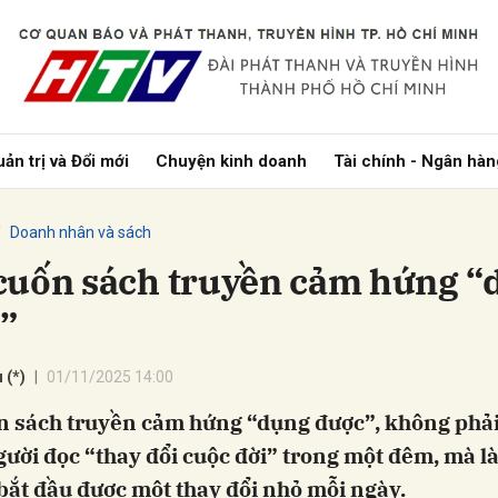
bình luận
ản trị và Đổi mới
Chuyện kinh doanh
Tài chính - Ngân hàn
Doanh nhân và sách
cuốn sách truyền cảm hứng “
”
Hủy
G
 (*)
01/11/2025 14:00
n sách truyền cảm hứng “dụng được”, không phải
ười đọc “thay đổi cuộc đời” trong một đêm, mà l
bắt đầu được một thay đổi nhỏ mỗi ngày.