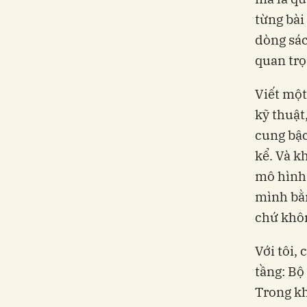
từng bài
dòng sác
quan trọ
Viết một
kỹ thuật
cung bậc
kể. Và k
mô hình 
mình bằn
chứ khôn
Với tôi,
tầng: Bộ 
Trong kh