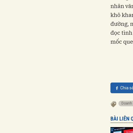
nhân văn
khô khan
đường, m
đọc tình
mốc quen
Chia s
doanh
BÀI LIÊN