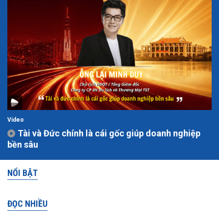
Video
Tài và Đức chính là cái gốc giúp doanh nghiệp
bền sâu
NỔI BẬT
ĐỌC NHIỀU