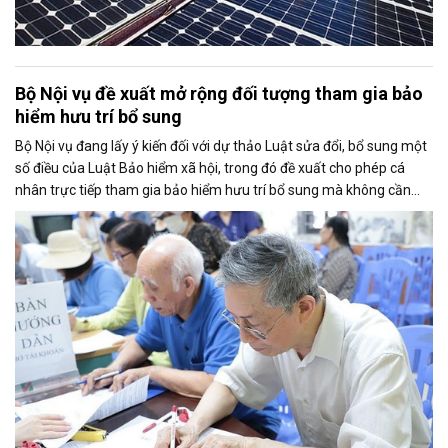
Bộ Nội vụ đề xuất mở rộng đối tượng tham gia bảo
hiểm hưu trí bổ sung
Bộ Nội vụ đang lấy ý kiến đối với dự thảo Luật sửa đổi, bổ sung một
số điều của Luật Bảo hiểm xã hội, trong đó đề xuất cho phép cá
nhân trực tiếp tham gia bảo hiểm hưu trí bổ sung mà không cần
thông qua người sử dụng lao động. Dự thảo cũng điều chỉnh cách
tính thời gian đóng bảo hiểm xã hội nhằm bảo đảm quyền lợi cho
người tham gia.