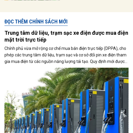
ĐỌC THÊM CHÍNH SÁCH MỚI
Trung tâm dữ liệu, trạm sạc xe điện được mua điện
mặt trời trực tiếp
Chính phủ vừa mở rộng cơ chế mua bán điện trực tiếp (DPPA), cho
phép các trung tâm dữ liệu, trạm sạc và cơ sở đổi pin xe điện tham
gia mua điện từ các nguồn năng lượng tái tạo. Quy định mới được
kỳ vọng thúc đẩy sử dụng điện xanh, đáp ứng nhu cầu ngày càng
tăng của nền kinh tế số và quá trình điện hóa giao thông.