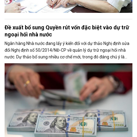
Đề xuất bổ sung Quyền rút vốn đặc biệt vào dự trữ
ngoại hối nhà nước
Ngân hàng Nhà nước đang lấy ý kiến đối với dự thảo Nghị định sửa
đổi Nghị định số 50/2014/NĐ-CP về quản lý dự trữ ngoại hối nhà
nước. Dự thảo bổ sung nhiều cơ chế mới, trong đó đáng chú ý là
việc đưa Quyền rút vốn đặc biệt (SDR) của Quỹ Tiền tệ Quốc tế
(IMF) vào nguồn hình thành dự trữ ngoại hối quốc gia.