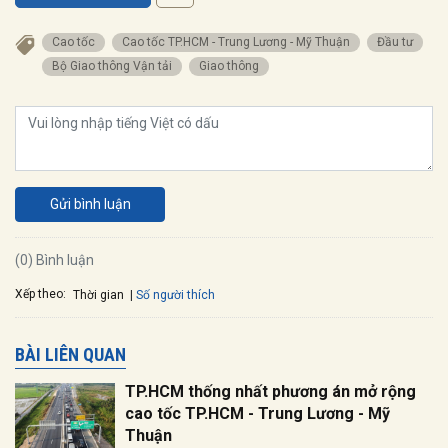
cao tốc
cao tốc TP.HCM - Trung Lương - Mỹ Thuận
đầu tư
Bộ Giao thông Vận tải
giao thông
Gửi bình luận
(0) Bình luận
Xếp theo:
Số người thích
Thời gian
BÀI LIÊN QUAN
TP.HCM thống nhất phương án mở rộng
cao tốc TP.HCM - Trung Lương - Mỹ
Thuận