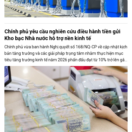
Chính phủ yêu cầu nghiên cứu điều hành tiền gửi
Kho bạc Nhà nước hỗ trợ nền kinh tế
Chính phủ vừa ban hành Nghị quyết số 168/NQ-CP về cập nhật kịch
bản tăng trưởng và các giải pháp trọng tâm nhằm thực hiện mục
tiêu tăng trưởng kinh tế năm 2026 phấn đấu đạt từ 10% trở lên gắn
với giữ vững ổn định kinh tế vĩ mô. Một trong những nhiệm vụ đáng
chú ý là nghiên cứu điều hành tiền gửi của Kho bạc Nhà nước tại
các ngân hàng thương mại để tăng nguồn vốn ngắn hạn cho nền
kinh tế.