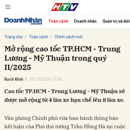
Toàn cảnh
Doanh nhân
Quản trị và Đổ
bình luận
Trang chủ
Toàn cảnh
Chính sách mới
Mở rộng cao tốc TP.HCM - Trung
Lương - Mỹ Thuận trong quý
II/2025
Bạch Khởi
19/12/2024 17:06
Cao tốc TP.HCM - Trung Lương - Mỹ Thuận sẽ
Hủy
G
được mở rộng từ 4 làn xe hạn chế lên 8 làn xe.
Văn phòng Chính phủ vừa ban hành thông báo
kết luận của Phó thủ tướng Trần Hồng Hà tại cuộc