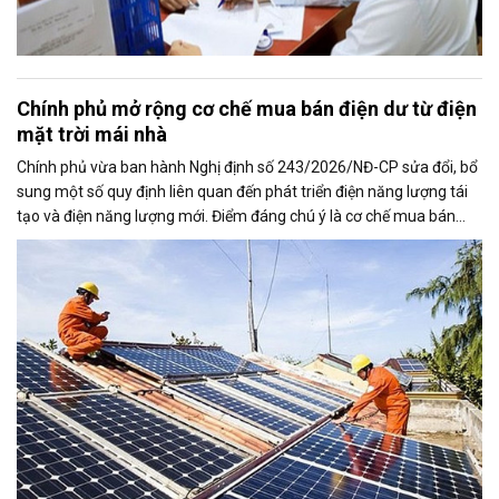
Chính phủ mở rộng cơ chế mua bán điện dư từ điện
mặt trời mái nhà
Chính phủ vừa ban hành Nghị định số 243/2026/NĐ-CP sửa đổi, bổ
sung một số quy định liên quan đến phát triển điện năng lượng tái
tạo và điện năng lượng mới. Điểm đáng chú ý là cơ chế mua bán
điện dư từ các hệ thống điện mặt trời mái nhà được mở rộng, trong
đó nâng tỷ lệ sản lượng điện dư được phép giao dịch từ 20% lên tối
đa 50%, tạo thêm động lực cho người dân và doanh nghiệp đầu tư
vào nguồn điện sạch.