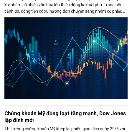
khi nhóm cổ phiếu vốn hóa lớn thiếu động lực bứt phá. Trong bối
cảnh đó, dòng tiền có xu hướng dịch chuyển sang nhóm cổ phiếu
vừa và nhỏ, đặc biệt là nhóm chứng khoán, giúp thanh khoản thị
trường duy trì ở mức cao và VN-Index vẫn giữ được sắc xanh.
Chứng khoán Mỹ đồng loạt tăng mạnh, Dow Jones
lập đỉnh mới
Thị trường chứng khoán Mỹ khép lại phiên giao dịch ngày 29/6 với