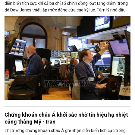
diễn biến tích cực khi cả ba chỉ số chính đồng loạt tăng điểm, trong
đó Dow Jones thiết lập mức đóng cửa cao kỷ lục. Tâm lý nhà đầu
tư được cải thiện nhờ căng thẳng giữa Mỹ và Iran có dấu hiệu hạ
nhiệt, trong khi nhóm cổ phiếu công nghệ lấy lại đà tăng trước thềm
mùa công bố kết quả kinh doanh quý II.
Chứng khoán châu Á khởi sắc nhờ tín hiệu hạ nhiệt
căng thẳng Mỹ - Iran
Thị trường chứng khoán châu Á ghi nhận diễn biến tích cực trong