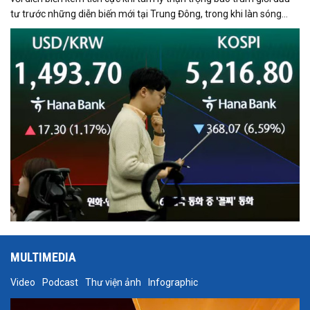
tư trước những diễn biến mới tại Trung Đông, trong khi làn sóng
chốt lời ở nhóm cổ phiếu công nghệ tiếp tục gây áp lực lên các chỉ
số lớn.
MULTIMEDIA
Video
Podcast
Thư viện ảnh
Infographic