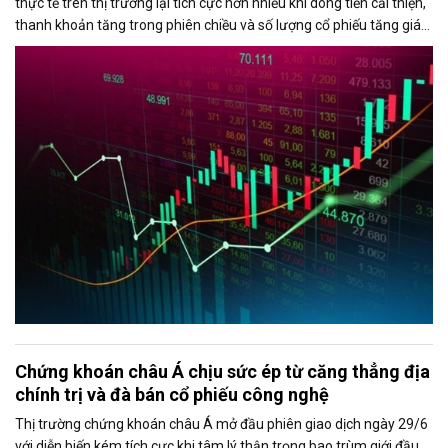
thực tế trên thị trường lại tích cực hơn nhiều khi dòng tiền cải thiện,
thanh khoản tăng trong phiên chiều và số lượng cổ phiếu tăng giá
chiếm ưu thế. Áp lực giảm điểm của chỉ số chủ yếu đến từ nhóm cổ
phiếu vốn hóa lớn, đặc biệt là VIC và VHM.
Chứng khoán châu Á chịu sức ép từ căng thẳng địa
chính trị và đà bán cổ phiếu công nghệ
Thị trường chứng khoán châu Á mở đầu phiên giao dịch ngày 29/6
với diễn biến kém tích cực khi tâm lý thận trọng bao trùm giới đầu