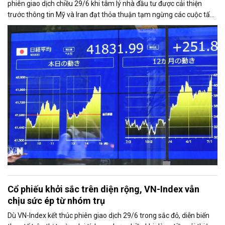
phiên giao dịch chiều 29/6 khi tâm lý nhà đầu tư được cải thiện
trước thông tin Mỹ và Iran đạt thỏa thuận tạm ngừng các cuộc tấn
công đáp trả lẫn nhau, mở ra triển vọng nối lại đối thoại.
Cổ phiếu khởi sắc trên diện rộng, VN-Index vẫn
chịu sức ép từ nhóm trụ
Dù VN-Index kết thúc phiên giao dịch 29/6 trong sắc đỏ, diễn biến