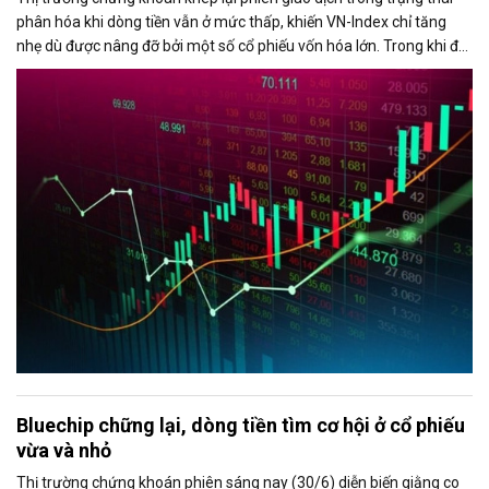
phân hóa khi dòng tiền vẫn ở mức thấp, khiến VN-Index chỉ tăng
nhẹ dù được nâng đỡ bởi một số cổ phiếu vốn hóa lớn. Trong khi đó,
áp lực bán từ khối ngoại gia tăng mạnh vào cuối phiên, với giá trị
bán ròng vượt 1.100 tỷ đồng trên sàn HoSE.
Bluechip chững lại, dòng tiền tìm cơ hội ở cổ phiếu
vừa và nhỏ
Thị trường chứng khoán phiên sáng nay (30/6) diễn biến giằng co