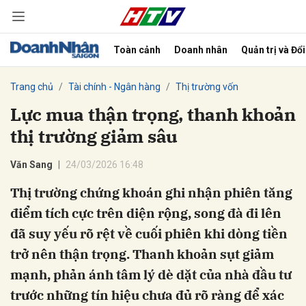
Toàn cảnh
Doanh nhân
Quản trị và Đổ
bình luận
Trang chủ
Tài chính - Ngân hàng
Thị trường vốn
Lực mua thận trọng, thanh khoản
thị trường giảm sâu
Văn Sang
24/03/2026 16:48
Thị trường chứng khoán ghi nhận phiên tăng
điểm tích cực trên diện rộng, song đà đi lên
Hủy
G
đã suy yếu rõ rệt về cuối phiên khi dòng tiền
trở nên thận trọng. Thanh khoản sụt giảm
mạnh, phản ánh tâm lý dè dặt của nhà đầu tư
trước những tín hiệu chưa đủ rõ ràng để xác