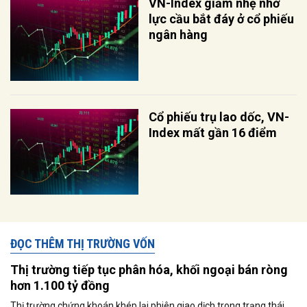
VN-Index giảm nhẹ nhờ
lực cầu bắt đáy ở cổ phiếu
ngân hàng
Cổ phiếu trụ lao dốc, VN-
Index mất gần 16 điểm
ĐỌC THÊM THỊ TRƯỜNG VỐN
Thị trường tiếp tục phân hóa, khối ngoại bán ròng
hơn 1.100 tỷ đồng
Thị trường chứng khoán khép lại phiên giao dịch trong trạng thái