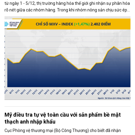
từ ngày 1 - 5/12, thị trường hàng hóa thế giới ghi nhận sự phân hóa
rõ nét giữa các nhóm hàng. Trong khi nhóm nông sản chịu sức ép
từ những diễn biến mới trong quan hệ thương mại Mỹ - Trung, thị
trường kim loại lại giao dịch khởi sắc, trở thành động lực chính kéo
chỉ số MXV-Index tăng mạnh.
Mỹ điều tra tự vệ toàn cầu với sản phẩm bề mặt
thạch anh nhập khẩu
Cục Phòng vệ thương mại (Bộ Công Thương) cho biết đã nhận