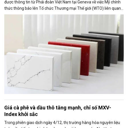
được thông tin từ Phái đoàn Việt Nam tại Geneva về việc Mỹ chính
thức thông báo lên Tổ chức Thương mại Thế giới (WTO) liên quan
đến việc Ủy ban Thương mại Quốc tế Mỹ (USITC) khởi xướng điều
tra tự vệ toàn cầu đối với sản phẩm bề mặt thạch anh nhập khẩu
(quartz surface products).
Giá cà phê và dầu thô tăng mạnh, chỉ số MXV-
Index khởi sắc
Trong phiên giao dịch ngày 4/12, thị trường hàng hóa nguyên liệu