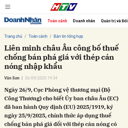
Toàn cảnh
Doanh nhân
Quản trị và Đổ
bình luận
Trang chủ
Toàn cảnh
Bản tin tổng hợp
Liên minh châu Âu công bố thuế
chống bán phá giá với thép cán
nóng nhập khẩu
Văn Sơn
26/09/2025 19:34
Ngày 26/9, Cục Phòng vệ thương mại (Bộ
Hủy
G
Công Thương) cho biết Ủy ban châu Âu (EC)
đã ban hành Quy định (EU) 2025/1919, ký
ngày 25/9/2025, chính thức áp dụng thuế
chống bán phá giá đối với thép cán nóng có