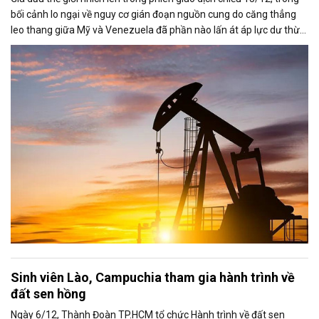
bối cảnh lo ngại về nguy cơ gián đoạn nguồn cung do căng thẳng
leo thang giữa Mỹ và Venezuela đã phần nào lấn át áp lực dư thừa
nguồn cung đang bao trùm thị trường. Cùng với đó, giới đầu tư tiếp
tục theo dõi sát diễn biến liên quan đến khả năng đạt được một
thỏa thuận hòa bình giữa Nga và Ukraine.
Sinh viên Lào, Campuchia tham gia hành trình về
đất sen hồng
Ngày 6/12, Thành Đoàn TP.HCM tổ chức Hành trình về đất sen