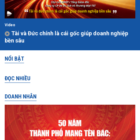
Video
Tài và Đức chính là cái gốc giúp doanh nghiệp
bền sâu
NỔI BẬT
ĐỌC NHIỀU
DOANH NHÂN