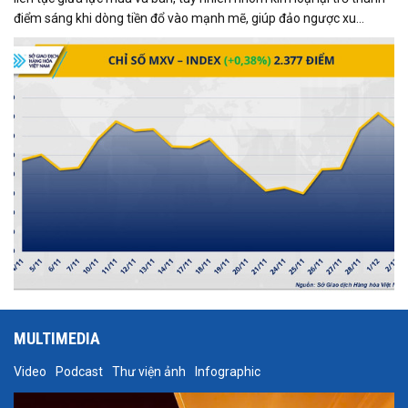
điểm sáng khi dòng tiền đổ vào mạnh mẽ, giúp đảo ngược xu
hướng và kéo MXV-Index tăng gần 0,4%, đạt 2.377 điểm tại thời
điểm đóng cửa.
MULTIMEDIA
Video
Podcast
Thư viện ảnh
Infographic