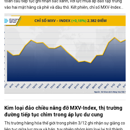
toàn cầu tiếp tục ghi nhận sắc xanh, với lực mua áp đảo tập trung
vào hai mặt hàng cà phê và dầu thô. Kết phiên, chỉ số MXV-Index
tăng gần 0,2%, đạt 2.382 điểm, phản ánh xu hướng tích cực chung
của thị trường.
Kim loại đảo chiều nâng đỡ MXV-Index, thị trường
đường tiếp tục chìm trong áp lực dư cung
Thị trường hàng hóa thế giới trong phiên 3/12 ghi nhận sự giằng co
liên tục giữa lực mua và bán, tuy nhiên nhóm kim loại lại trở thành