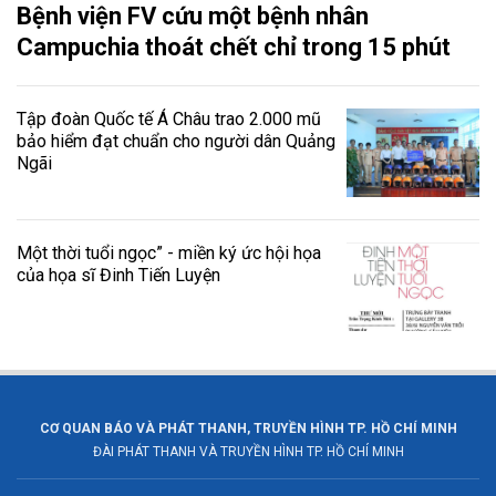
Bệnh viện FV cứu một bệnh nhân
Campuchia thoát chết chỉ trong 15 phút
Tập đoàn Quốc tế Á Châu trao 2.000 mũ
bảo hiểm đạt chuẩn cho người dân Quảng
Ngãi
Một thời tuổi ngọc” - miền ký ức hội họa
của họa sĩ Đinh Tiến Luyện
CƠ QUAN BÁO VÀ PHÁT THANH, TRUYỀN HÌNH TP. HỒ CHÍ MINH
ĐÀI PHÁT THANH VÀ TRUYỀN HÌNH TP. HỒ CHÍ MINH