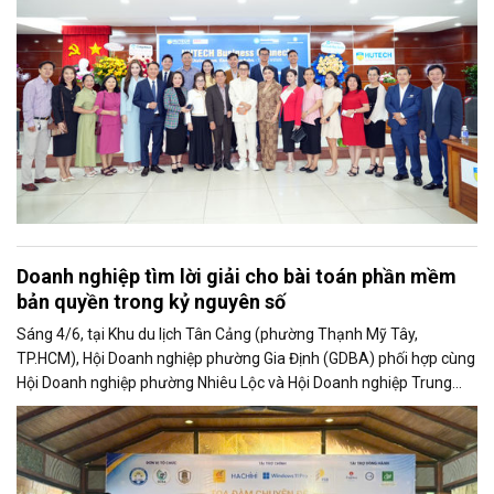
Doanh nghiệp tìm lời giải cho bài toán phần mềm
bản quyền trong kỷ nguyên số
Sáng 4/6, tại Khu du lịch Tân Cảng (phường Thạnh Mỹ Tây,
TP.HCM), Hội Doanh nghiệp phường Gia Định (GDBA) phối hợp cùng
Hội Doanh nghiệp phường Nhiêu Lộc và Hội Doanh nghiệp Trung
tâm Sài Gòn tổ chức chương trình Cà phê Doanh nhân với chủ đề
“Sử dụng phần mềm máy tính có bản quyền hợp pháp - Hiểu đúng
để đầu tư đúng và tránh những rủi ro không đáng có”.