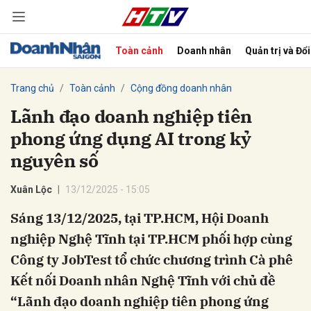
Toàn cảnh
Doanh nhân
Quản trị và Đổ
bình luận
Trang chủ
Toàn cảnh
Cộng đồng doanh nhân
Lãnh đạo doanh nghiệp tiên
phong ứng dụng AI trong kỷ
nguyên số
Xuân Lộc
13/12/2025 - 15:05
Sáng 13/12/2025, tại TP.HCM, Hội Doanh
Hủy
G
nghiệp Nghệ Tĩnh tại TP.HCM phối hợp cùng
Công ty JobTest tổ chức chương trình Cà phê
Kết nối Doanh nhân Nghệ Tĩnh với chủ đề
“Lãnh đạo doanh nghiệp tiên phong ứng