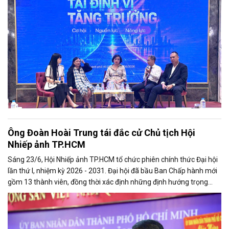
Ông Đoàn Hoài Trung tái đắc cử Chủ tịch Hội
Nhiếp ảnh TP.HCM
Sáng 23/6, Hội Nhiếp ảnh TP.HCM tổ chức phiên chính thức Đại hội
lần thứ I, nhiệm kỳ 2026 - 2031. Đại hội đã bầu Ban Chấp hành mới
gồm 13 thành viên, đồng thời xác định những định hướng trọng
tâm nhằm nâng cao chất lượng hoạt động, thúc đẩy chuyển đổi số
và quảng bá hình ảnh TP.HCM thông qua nghệ thuật nhiếp ảnh.