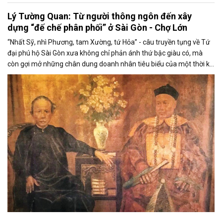
Lý Tường Quan: Từ người thông ngôn đến xây
dựng “đế chế phân phối” ở Sài Gòn - Chợ Lớn
“Nhất Sỹ, nhì Phương, tam Xường, tứ Hỏa” - câu truyền tụng về Tứ
đại phú hộ Sài Gòn xưa không chỉ phản ánh thứ bậc giàu có, mà
còn gợi mở những chân dung doanh nhân tiêu biểu của một thời kỳ
chuyển mình. Trong đó, Xường tức Bá hộ Xường Lý Tường Quan là
người đi lên từ thương mại, nổi bật bởi cách làm ăn linh hoạt, là
hình mẫu tiêu biểu cho một thế hệ thương nhân biết nhìn thị
trường, tận dụng cơ hội và tổ chức kinh doanh theo cách rất “hiện
đại” so với thời đại của mình.