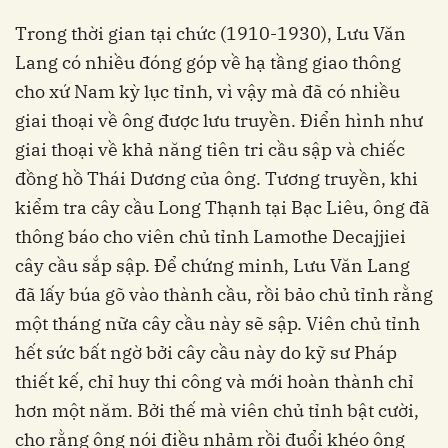
Trong thời gian tại chức (1910-1930), Lưu Văn
Lang có nhiều đóng góp về hạ tầng giao thông
cho xứ Nam kỳ lục tỉnh, vì vậy mà đã có nhiều
giai thoại về ông được lưu truyền. Điển hình như
giai thoại về khả năng tiên tri cầu sập và chiếc
đồng hồ Thái Dương của ông. Tương truyền, khi
kiểm tra cây cầu Long Thạnh tại Bạc Liêu, ông đã
thông báo cho viên chủ tỉnh Lamothe Decajjiei
cây cầu sắp sập. Để chứng minh, Lưu Văn Lang
đã lấy búa gõ vào thành cầu, rồi bảo chủ tỉnh rằng
một tháng nữa cây cầu này sẽ sập. Viên chủ tỉnh
hết sức bất ngờ bởi cây cầu này do kỹ sư Pháp
thiết kế, chỉ huy thi công và mới hoàn thành chỉ
hơn một năm. Bởi thế mà viên chủ tỉnh bật cười,
cho rằng ông nói điều nhảm rồi đuổi khéo ông