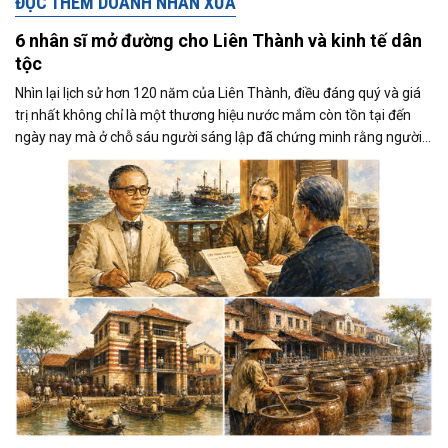
ĐỌC THÊM DOANH NHÂN XƯA
6 nhân sĩ mở đường cho Liên Thành và kinh tế dân
tộc
Nhìn lại lịch sử hơn 120 năm của Liên Thành, điều đáng quý và giá
trị nhất không chỉ là một thương hiệu nước mắm còn tồn tại đến
ngày nay mà ở chỗ sáu người sáng lập đã chứng minh rằng người
Việt hoàn toàn có thể xây dựng những doanh nghiệp hiện đại, tự
chủ và đủ sức cạnh tranh ngay trong hoàn cảnh khó khăn nhất của
lịch sử.