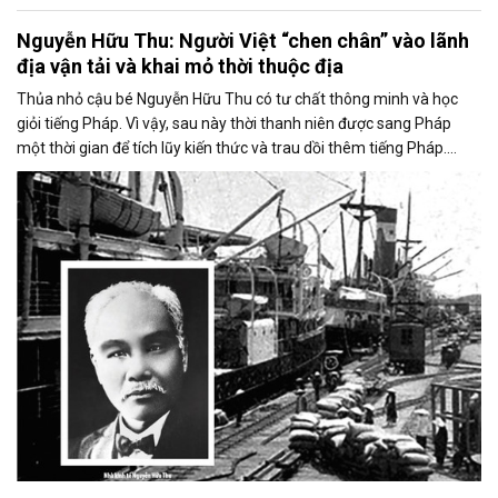
Nguyễn Hữu Thu: Người Việt “chen chân” vào lãnh
địa vận tải và khai mỏ thời thuộc địa
Thủa nhỏ cậu bé Nguyễn Hữu Thu có tư chất thông minh và học
giỏi tiếng Pháp. Vì vậy, sau này thời thanh niên được sang Pháp
một thời gian để tích lũy kiến thức và trau dồi thêm tiếng Pháp.
Chính thời gian này, chàng thanh niên Nguyễn Hữu Thu đã được mở
rộng tầm mắt, thay đổi tư duy về kinh doanh, thương mại, là nền
tảng tạo nên một doanh nhân Nguyễn Hữu Thu có bản lĩnh và nổi
tiếng trong lĩnh vực kinh doanh đa ngành nghề sau này.