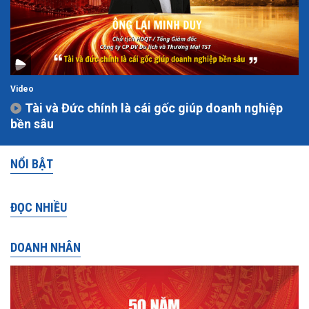
Video
Tài và Đức chính là cái gốc giúp doanh nghiệp
bền sâu
NỔI BẬT
ĐỌC NHIỀU
DOANH NHÂN