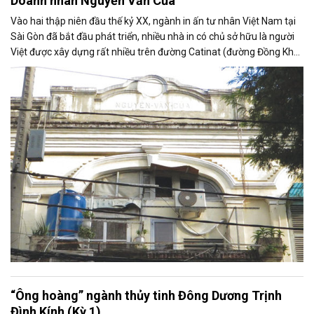
Doanh nhân Nguyễn Văn Của
Vào hai thập niên đầu thế kỷ XX, ngành in ấn tư nhân Việt Nam tại
Sài Gòn đã bắt đầu phát triển, nhiều nhà in có chủ sở hữu là người
Việt được xây dựng rất nhiều trên đường Catinat (đường Đồng Khởi,
TP.HCM). Trong đó, thành công nhất phải kể đến nhà in Imprimerie
de l’Union của doanh nhân Nguyễn Văn Của.
“Ông hoàng” ngành thủy tinh Đông Dương Trịnh
Đình Kính (Kỳ 1)