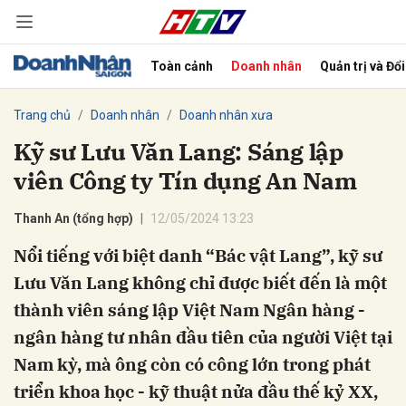
Toàn cảnh
Doanh nhân
Quản trị và Đổ
bình luận
Trang chủ
Doanh nhân
Doanh nhân xưa
Kỹ sư Lưu Văn Lang: Sáng lập
viên Công ty Tín dụng An Nam
Thanh An (tổng hợp)
12/05/2024 13:23
Nổi tiếng với biệt danh “Bác vật Lang”, kỹ sư
Lưu Văn Lang không chỉ được biết đến là một
Hủy
G
thành viên sáng lập Việt Nam Ngân hàng -
ngân hàng tư nhân đầu tiên của người Việt tại
Nam kỳ, mà ông còn có công lớn trong phát
triển khoa học - kỹ thuật nửa đầu thế kỷ XX,