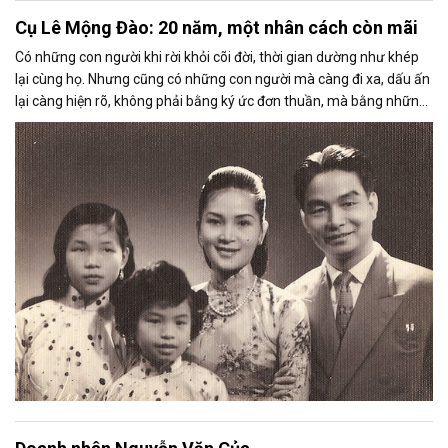
Cụ Lê Mộng Đào: 20 năm, một nhân cách còn mãi
Có những con người khi rời khỏi cõi đời, thời gian dường như khép
lại cùng họ. Nhưng cũng có những con người mà càng đi xa, dấu ấn
lại càng hiện rõ, không phải bằng ký ức đơn thuần, mà bằng những
giá trị sống vẫn tiếp tục vận hành trong đời sống hôm nay. Cụ Lê
Mộng Đào – cố Chủ tịch Danh dự của Tập đoàn Xây dựng Hòa Bình
là một nhân cách như thế.