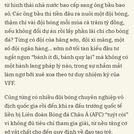
từ hình thái nhà nước bao cấp sang ông bầu bao
sô. Các ông bầu thì tiền đâu ra nuôi một đội bóng,
thậm chí vài đội bóng mỗi mùa cả trăm tỷ đồng,
nếu không đổi dự án rồi lấy phần lãi chi cho bóng
đá? Từng có đội của hãng sơn, đội xi măng, một
số đội ngân hàng… sớm nở tối tàn kiểu đầu tư
ngắt ngọn “bánh ít đi, bánh quy lại” mà không có
một hành lang pháp lý nào, trong sự nhắm mắt
làm ngơ bởi xuê xoa theo tư duy nhiệm kỳ của
VFF.
Cũng từng có nhiều đội bóng chuyên nghiệp vô
địch quốc gia rồi đến khi ra đấu trường quốc tế
liền bị Liên đoàn Bóng đá Châu Á (AFC) “tuýt còi”
vì không đủ tiêu chí tham gia giải, từ nền tảng cơ
sở vật chất cho đến quy định về đạo tạo trẻ.