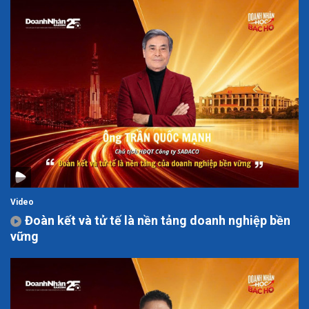
Video
Đoàn kết và tử tế là nền tảng doanh nghiệp bền
vững