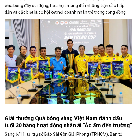
chia bảng đầy sôi động, hứa hẹn mang đến những trận cầu hấp
dẫn và đặc biệt là cơ hội kết nối doanh nhân trẻ trong cộng đồng
YBA và các đơn bị liên kết.
Giải thưởng Quả bóng vàng Việt Nam đánh dấu
tuổi 30 bằng hoạt động nhân ái “Áo ấm đến trường”
Sáng 6/11, tại trụ sở Báo Sài Gòn Giải Phóng (TP.HCM), Ban tổ