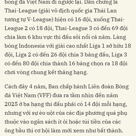
bóng đá Việt Nam đi ngược lại. Dẫn chứng là
Thai-League (giải vô địch quốc gia Thái Lan
tương tự V-League) hiện có 16 đội, xuống Thai-
League 2 có 18 đội, Thai-League 3 có đến 69 đội
chia làm 6 khu vực thi đấu sôi nổi cả năm. Làng
bóng Indonesia với giải cao nhất Liga 1 sở hữu 18
đội, Liga 2 có đến 26 đội chia 3 bảng đấu, Liga 3
có đến 80 đội chia thành 16 bảng chọn ra 18 đội
chơi vòng chung kết thăng hạng.
Cách đây 4 năm, Ban chấp hành Liên đoàn Bóng
đá Việt Nam (VFF) đưa ra tầm nhìn đến năm
2025 ở ba hạng thi đấu phải có 14 đội mỗi hạng,
nhưng với sự èo uột của các địa phương quá phụ
thuộc vào ngân sách ít ỏi hoặc túi tiền của các
ông bầu thì cơ hội làm mới xem như bất thành.