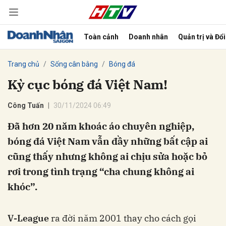
Toàn cảnh
Doanh nhân
Quản trị và Đổ
bình luận
Trang chủ
Sống cân bằng
Bóng đá
Kỳ cục bóng đá Việt Nam!
Công Tuấn
30/11/2024 06:49
Đã hơn 20 năm khoác áo chuyên nghiệp,
bóng đá Việt Nam vẫn đầy những bất cập ai
cũng thấy nhưng không ai chịu sửa hoặc bỏ
Hủy
G
rơi trong tình trạng “cha chung không ai
khóc”.
V-League
ra đời năm 2001 thay cho cách gọi