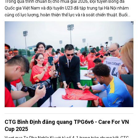
Trong quá trình chuẩn bị cho mùa giải 2026, Đội tuyển Bóng đá
Quốc gia Việt Nam và đội tuyển U23 đã tập trung tại Hà Nội nhằm
củng cố lực lượng, hoàn thiện thể lực và rà soát chiến thuật. Buổi
tập ngày 21/3 có sự tham gia của Herbalife Việt Nam, đối tác của
Liên đoàn Bóng đá Việt Nam (VFF), khi các cầu thủ bước vào giai
đoạn chuẩn bị cho các giải đấu quan trọng trong năm.
CTG Bình Định đăng quang TPG6v6 - Care For VN
Cup 2025