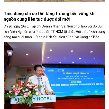
Tiêu dùng chỉ có thể tăng trưởng bền vững khi
nguồn cung liên tục được đổi mới
Chiều ngày 26/6, Tạp chí Doanh Nhân Sài Gòn phối hợp với Sở Du
lịch, Viện Nghiên cứu Phát triển TP.HCM tổ chức Hội thảo "Kích cung
sáng tạo cuối tuần – Dư địa kích cầu tiêu dùng" và Công bố Báo
cáo năng lực phát triển doanh nghiệp TP.HCM năm 2025. Trân
trọng giới thiệu phát biểu của ông Võ Hồng Sơn - Trưởng đại diện
Văn phòng Bộ Công Thương khu vực phía Nam tại Hội thảo.