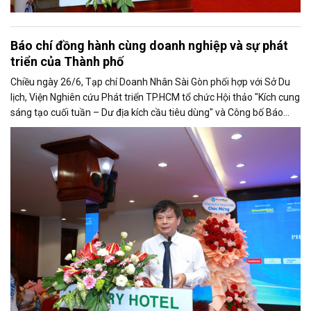
Báo chí đồng hành cùng doanh nghiệp và sự phát
triển của Thành phố
Chiều ngày 26/6, Tạp chí Doanh Nhân Sài Gòn phối hợp với Sở Du
lịch, Viện Nghiên cứu Phát triển TP.HCM tổ chức Hội thảo "Kích cung
sáng tạo cuối tuần – Dư địa kích cầu tiêu dùng" và Công bố Báo
cáo năng lực phát triển doanh nghiệp TP.HCM năm 2025. Trân
trọng giới thiệu phát biểu của ông Trần Trọng Dũng - Phó Chủ tịch
Hội Nhà báo Việt Nam tại Hội thảo.