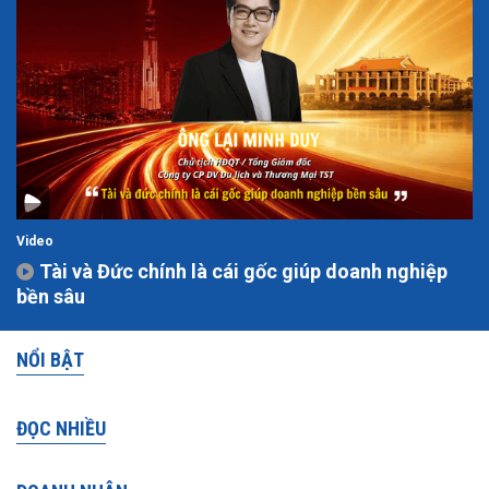
Video
Tài và Đức chính là cái gốc giúp doanh nghiệp
bền sâu
NỔI BẬT
ĐỌC NHIỀU