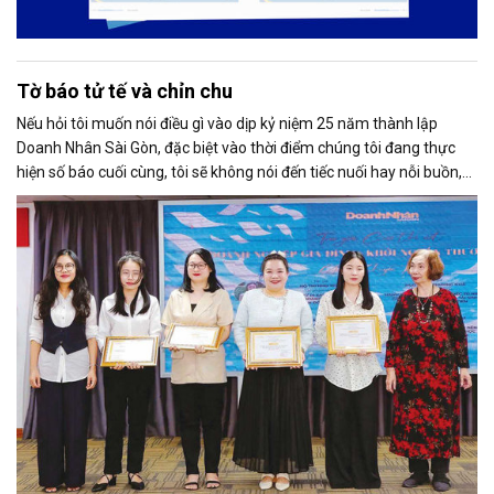
Tờ báo tử tế và chỉn chu
Nếu hỏi tôi muốn nói điều gì vào dịp kỷ niệm 25 năm thành lập
Doanh Nhân Sài Gòn, đặc biệt vào thời điểm chúng tôi đang thực
hiện số báo cuối cùng, tôi sẽ không nói đến tiếc nuối hay nỗi buồn,
thay vào đó là niềm tự hào. Bởi khi nghĩ về Doanh Nhân Sài Gòn, tôi
luôn nghĩ đó là một tờ báo “tử tế, chỉn chu”. Những điều tưởng như
rất bình thường ấy đã nuôi dưỡng tôi suốt 25 năm làm nghề. Và có
lẽ sẽ còn theo tôi đến hết cuộc đời cầm bút.