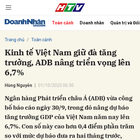
Toàn cảnh
Doanh nhân
Quản trị và Đổ
bình luận
Trang chủ
Toàn cảnh
Kinh tế Việt Nam giữ đà tăng
trưởng, ADB nâng triển vọng lên
6,7%
Hùng Nguyễn
01/10/2025 06:30
Ngân hàng Phát triển châu Á (ADB) vừa công
Hủy
G
bố báo cáo ngày 30/9, trong đó nâng dự báo
tăng trưởng GDP của Việt Nam năm nay lên
6,7%. Con số này cao hơn 0,4 điểm phần trăm
so với mức dự báo đưa ra hai tháng trước,