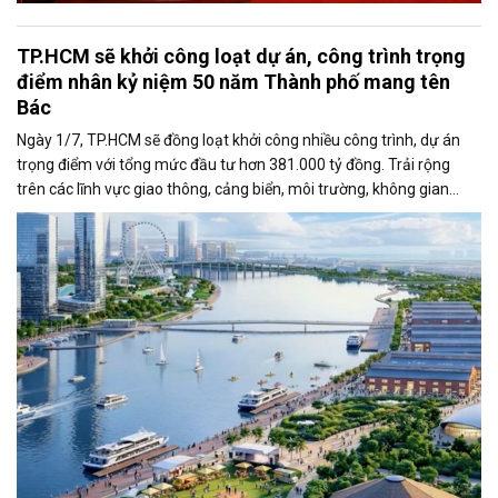
TP.HCM sẽ khởi công loạt dự án, công trình trọng
điểm nhân kỷ niệm 50 năm Thành phố mang tên
Bác
Ngày 1/7, TP.HCM sẽ đồng loạt khởi công nhiều công trình, dự án
trọng điểm với tổng mức đầu tư hơn 381.000 tỷ đồng. Trải rộng
trên các lĩnh vực giao thông, cảng biển, môi trường, không gian
công cộng và nhà ở xã hội, các dự án được kỳ vọng tạo động lực
tăng trưởng mới, mở rộng không gian phát triển và nâng cao năng
lực cạnh tranh của đô thị lớn nhất cả nước.