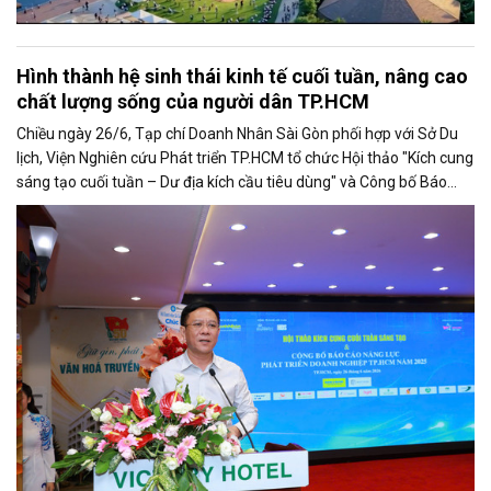
Hình thành hệ sinh thái kinh tế cuối tuần, nâng cao
chất lượng sống của người dân TP.HCM
Chiều ngày 26/6, Tạp chí Doanh Nhân Sài Gòn phối hợp với Sở Du
lịch, Viện Nghiên cứu Phát triển TP.HCM tổ chức Hội thảo "Kích cung
sáng tạo cuối tuần – Dư địa kích cầu tiêu dùng" và Công bố Báo
cáo năng lực phát triển doanh nghiệp TP.HCM năm 2025. Trân
trọng giới thiệu phát biểu của ông Nguyễn Ngọc Hồi - Phó Giám đốc
Sở Văn hoá - Thể thao TP.HCM tại Hội thảo.