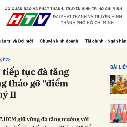
bình luận
ản trị và Đổi mới
Chuyện kinh doanh
Tài chính - Ngân hàn
ng hợp
BÀI LI
tiếp tục đà tăng
ng tháo gỡ "điểm
ý II
Hủy
G
P.HCM giữ vững đà tăng trưởng với