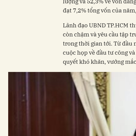
lượng và 52,3% về vốn đăng 
đạt 7,2% tổng vốn của năm,
Lãnh đạo UBND TP.HCM thừa
còn chậm và yêu cầu tập tr
trong thời gian tới. Từ đầ
cuộc họp về đầu tư công và
quyết khó khăn, vướng mắc 