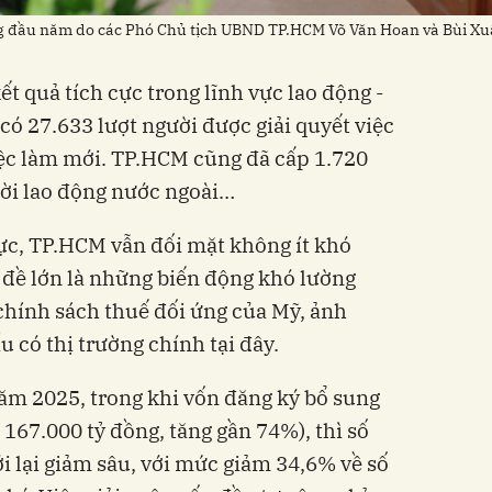
tháng đầu năm do các Phó Chủ tịch UBND TP.HCM Võ Văn Hoan và Bùi X
t quả tích cực trong lĩnh vực lao động -
 có 27.633 lượt người được giải quyết việc
iệc làm mới. TP.HCM cũng đã cấp 1.720
ười lao động nước ngoài…
cực, TP.HCM vẫn đối mặt không ít khó
đề lớn là những biến động khó lường
chính sách thuế đối ứng của Mỹ, ảnh
 có thị trường chính tại đây.
ăm 2025, trong khi vốn đăng ký bổ sung
167.000 tỷ đồng, tăng gần 74%), thì số
 lại giảm sâu, với mức giảm 34,6% về số