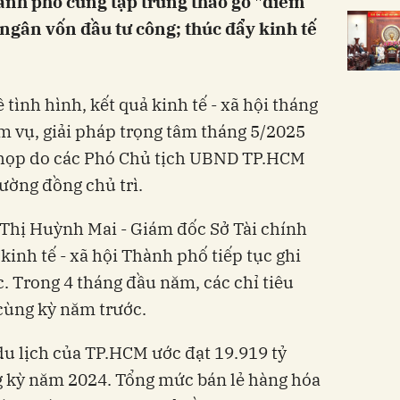
hành phố cũng tập trung tháo gỡ "điểm
ngân vốn đầu tư công; thúc đẩy kinh tế
 tình hình, kết quả kinh tế - xã hội tháng
m vụ, giải pháp trọng tâm tháng 5/2025
c họp do các Phó Chủ tịch UBND TP.HCM
ường đồng chủ trì.
ê Thị Huỳnh Mai - Giám đốc Sở Tài chính
kinh tế - xã hội Thành phố tiếp tục ghi
. Trong 4 tháng đầu năm, các chỉ tiêu
 cùng kỳ năm trước.
du lịch của TP.HCM ước đạt 19.919 tỷ
g kỳ năm 2024. Tổng mức bán lẻ hàng hóa