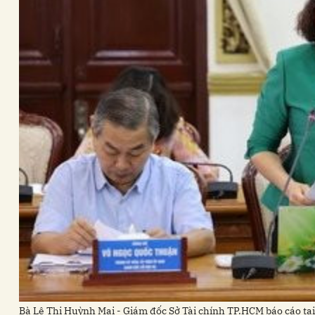
Bà Lê Thị Huỳnh Mai - Giám đốc Sở Tài chính TP.HCM báo cáo tạ