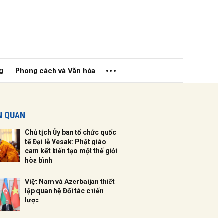
g
Phong cách và Văn hóa
ÊN QUAN
Chủ tịch Ủy ban tổ chức quốc
tế Đại lễ Vesak: Phật giáo
cam kết kiến tạo một thế giới
hòa bình
ửi
Việt Nam và Azerbaijan thiết
lập quan hệ Đối tác chiến
lược