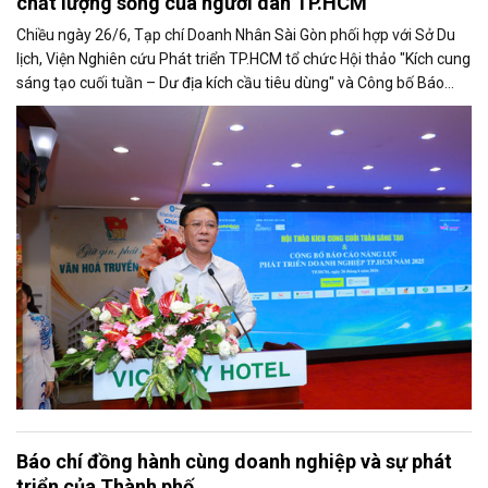
chất lượng sống của người dân TP.HCM
Chiều ngày 26/6, Tạp chí Doanh Nhân Sài Gòn phối hợp với Sở Du
lịch, Viện Nghiên cứu Phát triển TP.HCM tổ chức Hội thảo "Kích cung
sáng tạo cuối tuần – Dư địa kích cầu tiêu dùng" và Công bố Báo
cáo năng lực phát triển doanh nghiệp TP.HCM năm 2025. Trân
trọng giới thiệu phát biểu của ông Nguyễn Ngọc Hồi - Phó Giám đốc
Sở Văn hoá - Thể thao TP.HCM tại Hội thảo.
Báo chí đồng hành cùng doanh nghiệp và sự phát
triển của Thành phố