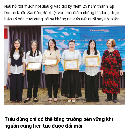
Nếu hỏi tôi muốn nói điều gì vào dịp kỷ niệm 25 năm thành lập
Doanh Nhân Sài Gòn, đặc biệt vào thời điểm chúng tôi đang thực
hiện số báo cuối cùng, tôi sẽ không nói đến tiếc nuối hay nỗi buồn,
thay vào đó là niềm tự hào. Bởi khi nghĩ về Doanh Nhân Sài Gòn, tôi
luôn nghĩ đó là một tờ báo “tử tế, chỉn chu”. Những điều tưởng như
rất bình thường ấy đã nuôi dưỡng tôi suốt 25 năm làm nghề. Và có
lẽ sẽ còn theo tôi đến hết cuộc đời cầm bút.
Tiêu dùng chỉ có thể tăng trưởng bền vững khi
nguồn cung liên tục được đổi mới