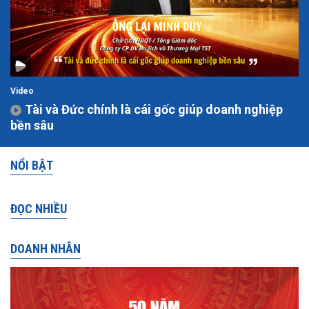
Video
Tài và Đức chính là cái gốc giúp doanh nghiệp
bền sâu
NỔI BẬT
ĐỌC NHIỀU
DOANH NHÂN