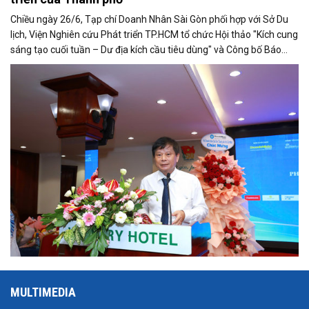
Chiều ngày 26/6, Tạp chí Doanh Nhân Sài Gòn phối hợp với Sở Du
lịch, Viện Nghiên cứu Phát triển TP.HCM tổ chức Hội thảo "Kích cung
sáng tạo cuối tuần – Dư địa kích cầu tiêu dùng" và Công bố Báo
cáo năng lực phát triển doanh nghiệp TP.HCM năm 2025. Trân
trọng giới thiệu phát biểu của ông Trần Trọng Dũng - Phó Chủ tịch
Hội Nhà báo Việt Nam tại Hội thảo.
MULTIMEDIA