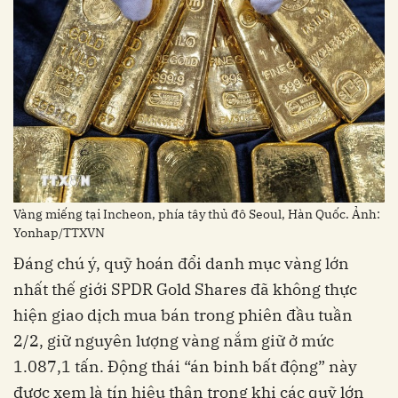
Vàng miếng tại Incheon, phía tây thủ đô Seoul, Hàn Quốc. Ảnh:
Yonhap/TTXVN
Đáng chú ý, quỹ hoán đổi danh mục vàng lớn
nhất thế giới SPDR Gold Shares đã không thực
hiện giao dịch mua bán trong phiên đầu tuần
2/2, giữ nguyên lượng vàng nắm giữ ở mức
1.087,1 tấn. Động thái “án binh bất động” này
được xem là tín hiệu thận trọng khi các quỹ lớn