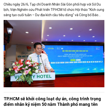
Chiều ngày 26/6, Tạp chí Doanh Nhân Sài Gòn phối hợp với Sở Du
lịch, Viện Nghiên cứu Phát triển TP.HCM tổ chức Hội thảo "Kích cung
sáng tạo cuối tuần – Dư địa kích cầu tiêu dùng" và Công bố Báo
cáo năng lực phát triển doanh nghiệp TP.HCM năm 2025. Trân
trọng giới thiệu phát biểu của ông Võ Hồng Sơn - Trưởng đại diện
Văn phòng Bộ Công Thương khu vực phía Nam tại Hội thảo.
TP.HCM sẽ khởi công loạt dự án, công trình trọng
điểm nhân kỷ niệm 50 năm Thành phố mang tên