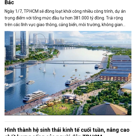
Bác
Ngày 1/7, TP.HCM sẽ đồng loạt khởi công nhiều công trình, dự án
trọng điểm với tổng mức đầu tư hơn 381.000 tỷ đồng. Trải rộng
trên các lĩnh vực giao thông, cảng biển, môi trường, không gian
công cộng và nhà ở xã hội, các dự án được kỳ vọng tạo động lực
tăng trưởng mới, mở rộng không gian phát triển và nâng cao năng
lực cạnh tranh của đô thị lớn nhất cả nước.
Hình thành hệ sinh thái kinh tế cuối tuần, nâng cao