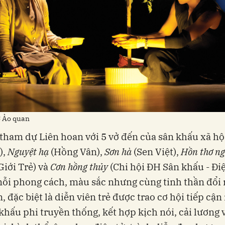
ở Ảo quan
ham dự Liên hoan với 5 vở đến của sân khấu xã hộ
),
Nguyệt hạ
(Hồng Vân),
Sơn hà
(Sen Việt),
Hồn thơ ng
Giới Trẻ) và
Cơn hồng thủy
(Chi hội ĐH Sân khấu - Đi
ỗi phong cách, màu sắc nhưng cùng tinh thần đổi 
n, đặc biệt là diễn viên trẻ được trao cơ hội tiếp cậ
khấu phi truyền thống, kết hợp kịch nói, cải lương