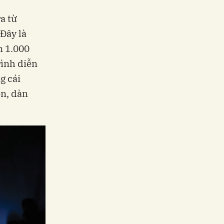
a từ
Đây là
n 1.000
rình diễn
g cái
ện, dàn