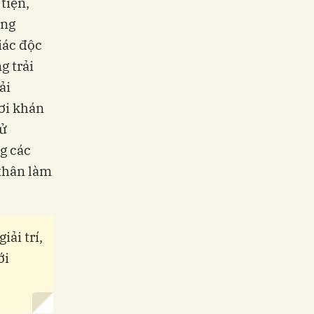
tiện,
ựng
iác độc
g trải
ải
ơi khán
hử
g các
 thân làm
ải trí,
ới