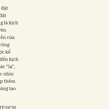
 đặt
đặt
g là kịch
rên
iễn của
 công
ợc kể
 đến kịch
ác “lạ”,
óc nhìn
ếp thêm
sáng tạo
m TP.HCM