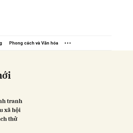
g
Phong cách và Văn hóa
mới
ửi
nh tranh
u xã hội
ch thử