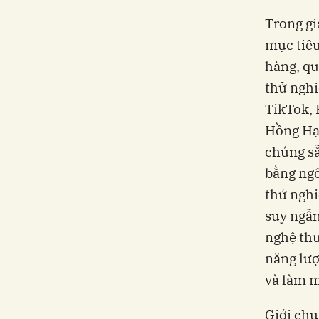
Trong gi
mục tiêu
hàng, qu
thử nghi
TikTok, 
Hồng Hạc
chúng sẵ
bằng ngô
thử nghi
suy ngẫm
nghệ thu
năng lượ
và làm 
Giới chu