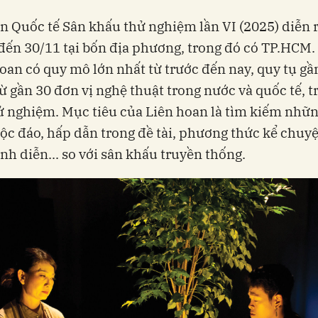
n Quốc tế Sân khấu thử nghiệm lần VI (2025) diễn r
đến 30/11 tại bốn địa phương, trong đó có TP.HCM. 
hoan có quy mô lớn nhất từ trước đến nay, quy tụ gầ
từ gần 30 đơn vị nghệ thuật trong nước và quốc tế, t
ử nghiệm. Mục tiêu của Liên hoan là tìm kiếm nhữn
độc đáo, hấp dẫn trong đề tài, phương thức kể chuy
ình diễn... so với sân khấu truyền thống.