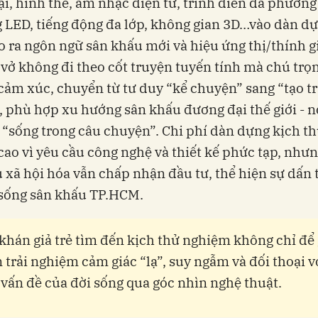
i, hình thể, âm nhạc điện tử, trình diễn đa phương 
 LED, tiếng động đa lớp, không gian 3D…vào dàn d
 ra ngôn ngữ sân khấu mới và hiệu ứng thị/thính g
 vở không đi theo cốt truyện tuyến tính mà chú trọn
ảm xúc, chuyển từ tư duy “kể chuyện” sang “tạo tr
 phù hợp xu hướng sân khấu đương đại thế giới - n
 “sống trong câu chuyện”. Chi phí dàn dựng kịch t
ao vì yêu cầu công nghệ và thiết kế phức tạp, nhưn
 xã hội hóa vẫn chấp nhận đầu tư, thể hiện sự dấn
 sống sân khấu TP.HCM.
khán giả trẻ tìm đến kịch thử nghiệm không chỉ để gi
 trải nghiệm cảm giác “lạ”, suy ngẫm và đối thoại v
vấn đề của đời sống qua góc nhìn nghệ thuật.