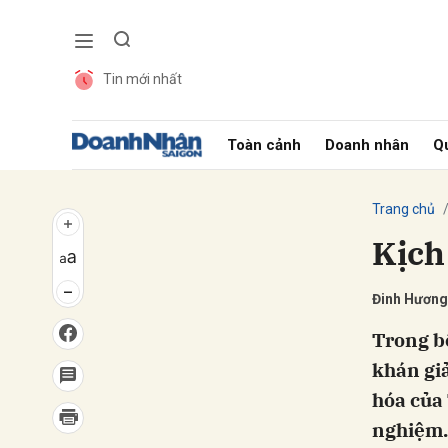
Tin mới nhất
Gửi 
Toàn cảnh
Doanh nhân
Qu
Trang chủ
Kịch
Đinh Hương
Trong b
khán giả
hóa của
nghiệm.