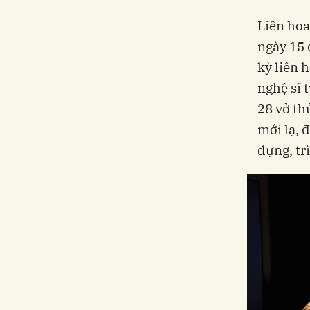
Liên hoa
ngày 15 
kỳ liên 
nghệ sĩ 
28 vở th
mới lạ, 
dựng, tr