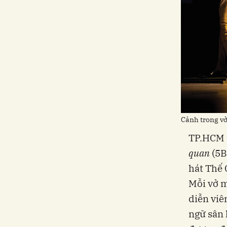
Cảnh trong v
TP.HCM t
quan
(5B
hát Thế 
Mỗi vở m
diễn viê
ngữ sân 