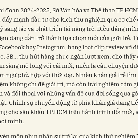
ai đoạn 2024-2025, Sở Văn hóa và Thể thao TP.HCM
 đẩy mạnh đầu tư cho kịch thử nghiệm qua cơ chế 
ỹ sáng tác và phát triển tài năng trẻ. Điều đáng mừn
ệm đang dần trở thành lựa chọn mới của giới trẻ. T
Facebook hay Instagram, hàng loạt clip review vở d
, 5B... thu hút hàng chục ngàn lượt xem, cho thấy
n sàng mở lòng với cái mới, miễn là câu chuyện đư
n ngữ phù hợp với thời đại. Nhiều khán giả trẻ tìm
ệm không chỉ để giải trí, mà còn trải nghiệm cảm gi
 và đối thoại với những vấn đề của đời sống qua g
ật. Chính sự chuyển động từ phía khán giả đang ti
ng cho sân khấu TP.HCM trên hành trình đổi mới, 
mới mình.
yên môn nhìn nhận sự trở lại của kịch thử nghiệ