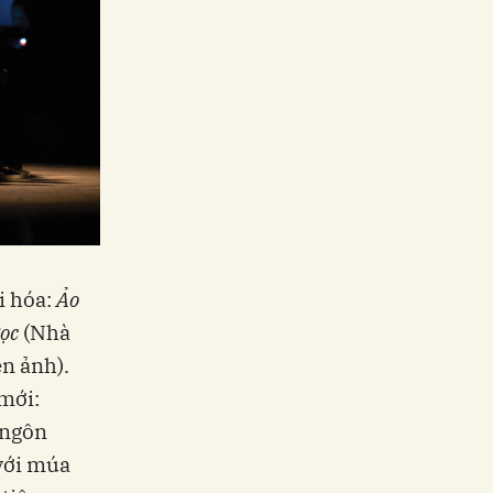
i hóa:
Ảo
ọc
(Nhà
ện ảnh).
mới:
n ngôn
 với múa