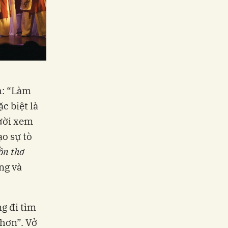
h: “Làm
c biệt là
gười xem
ạo sự tò
ồn thơ
ng và
g đi tìm
 hơn”. Vở