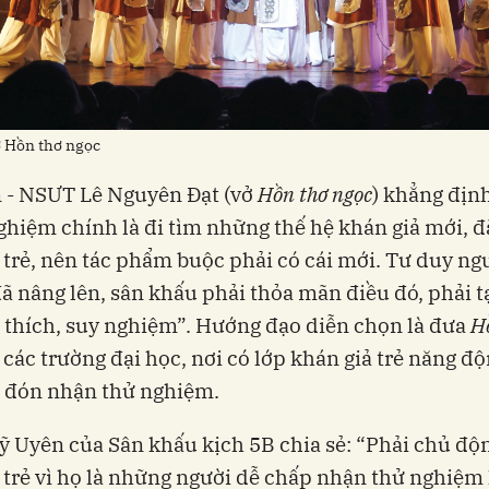
ở Hồn thơ ngọc
 - NSƯT Lê Nguyên Đạt (vở
Hồn thơ ngọc
) khẳng địn
ghiệm chính là đi tìm những thế hệ khán giả mới, đặ
 trẻ, nên tác phẩm buộc phải có cái mới. Tư duy n
đã nâng lên, sân khấu phải thỏa mãn điều đó, phải t
 thích, suy nghiệm”. Hướng đạo diễn chọn là đưa
H
các trường đại học, nơi có lớp khán giả trẻ năng độ
g đón nhận thử nghiệm.
Uyên của Sân khấu kịch 5B chia sẻ: “Phải chủ độn
 trẻ vì họ là những người dễ chấp nhận thử nghiệm