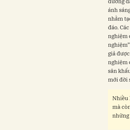
đương đạ
ánh sáng
nhằm tạo
đáo. Các
nghiệm c
nghiệm”,
giả được
nghiệm c
sân khấu
mới đời
Nhiều 
mà còn
những 