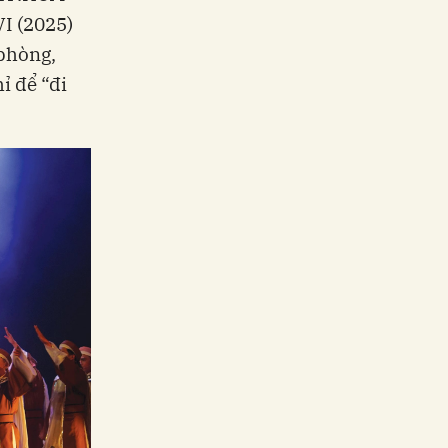
VI (2025)
 phòng,
ỉ để “đi