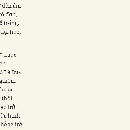
ng đến âm
cô đơn,
ỗ trống.
 đại học,
” được
đến
iả Lê Duy
nghiệm
ủa tác
 thổi
ạc trở
iữa hình
 bỗng trở