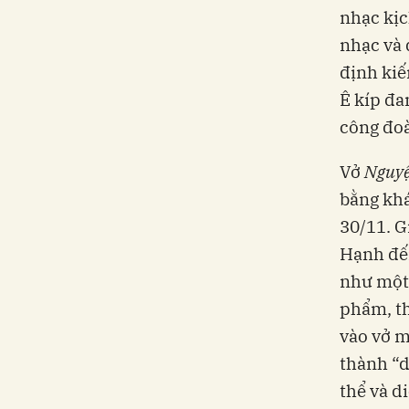
nhạc kị
nhạc và 
định kiế
Ê kíp đa
công đoà
Vở
Nguyệ
bằng khá
30/11. G
Hạnh đến
như một 
phẩm, th
vào vở m
thành “d
thể và d