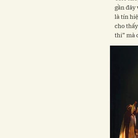
gần đây 
là tín h
cho thấy
thi” mà 