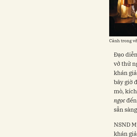
Cảnh trong v
Đạo diễn
vở thử n
khán giả
bây giờ 
mò, kích
ngọc
đến 
sẵn sàn
NSND Mỹ 
khán giả