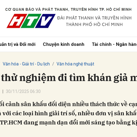
bình luận
ản trị và Đổi mới
Chuyện kinh doanh
Tài chính - Ngân hàn
Văn hóa - Giải trí - Du lịch
Văn hóa nghệ thuật
 thử nghiệm đi tìm khán giả 
30/11/2025 06:30
Hủy
G
ối cảnh sân khấu đối diện nhiều thách thức về cạ
 với các loại hình giải trí số, nhiều đơn vị sân khấ
 TP.HCM đang mạnh dạn đổi mới sáng tạo bằng kị