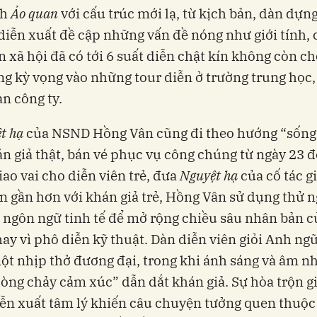
ch
Ảo quan
với cấu trúc mới lạ, từ kịch bản, dàn dự
diễn xuất đề cập những vấn đề nóng như giới tính, 
n xã hội đã có tới 6 suất diễn chật kín không còn ch
ng kỳ vọng vào những tour diễn ở trường trung học,
n công ty.
t hạ
của NSND Hồng Vân cũng đi theo hướng “sống
n giả thật, bán vé phục vụ công chúng từ ngày 23 
iao vai cho diễn viên trẻ, đưa
Nguyệt hạ
của cố tác g
 gần hơn với khán giả trẻ, Hồng Vân sử dụng thử 
ngôn ngữ tinh tế để mở rộng chiều sâu nhân bản c
ay vì phô diễn kỹ thuật. Dàn diễn viên giỏi Anh ngữ
ột nhịp thở đương đại, trong khi ánh sáng và âm nh
òng chảy cảm xúc” dẫn dắt khán giả. Sự hòa trộn g
iễn xuất tâm lý khiến câu chuyện tưởng quen thuộc