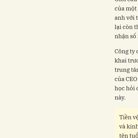
của một 
anh với 
lại còn 
nhận số 
Công ty 
khai trư
trung tâ
của CEO 
học hỏi 
này.
Tiền v
và kin
tên tu