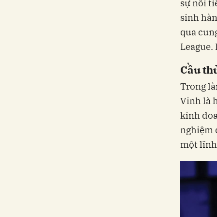
sự nổi t
sinh hà
qua cung
League. 
Cầu th
Trong là
Vinh là 
kinh doa
nghiệm đ
một lĩnh