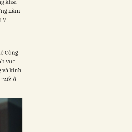
ng khai
hững năm
ở V-
Lê Công
ĩnh vực
g và kinh
tuổi ở