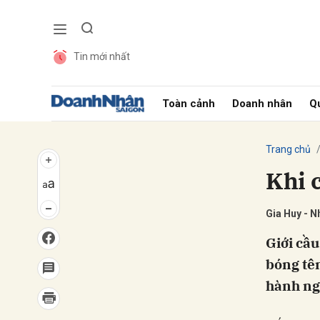
Tin mới nhất
Gửi 
Toàn cảnh
Doanh nhân
Qu
Trang chủ
Khi 
Gia Huy - 
Giới cầu
bóng tên
hành ng