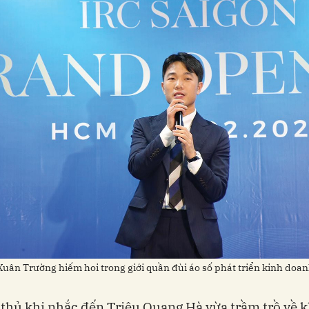
uân Trường hiếm hoi trong giới quần đùi áo số phát triển kinh doan
 thủ khi nhắc đến Triệu Quang Hà vừa trầm trồ về 