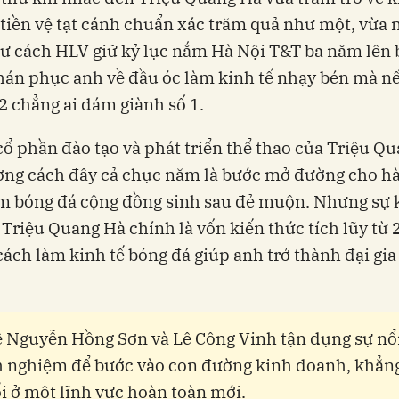
tiền vệ tạt cánh chuẩn xác trăm quả như một, vừa 
tư cách HLV giữ kỷ lục nắm Hà Nội T&T ba năm lên 
thán phục anh về đầu óc làm kinh tế nhạy bén mà n
2 chẳng ai dám giành số 1.
cổ phần đào tạo và phát triển thể thao của Triệu Q
ơng cách đây cả chục năm là bước mở đường cho h
m bóng đá cộng đồng sinh sau đẻ muộn. Nhưng sự 
Triệu Quang Hà chính là vốn kiến thức tích lũy từ
cách làm kinh tế bóng đá giúp anh trở thành đại gi
ệ Nguyễn Hồng Sơn và Lê Công Vinh tận dụng sự nổi
h nghiệm để bước vào con đường kinh doanh, khẳn
ổi ở một lĩnh vực hoàn toàn mới.