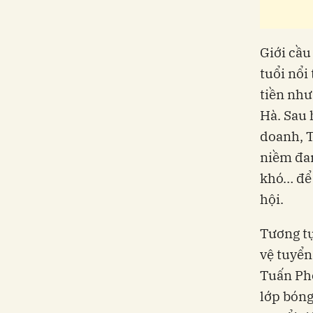
Giới cầu
tuổi nổi
tiền như
Hà. Sau 
doanh, 
niềm đam
khó… để 
hội.
Tương tự
vệ tuyển
Tuấn Ph
lớp bóng