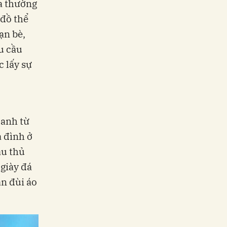
a thường
đồ thể
ạn bè,
u cầu
c lấy sự
oanh từ
a đình ở
ầu thủ
giày đá
ần đùi áo