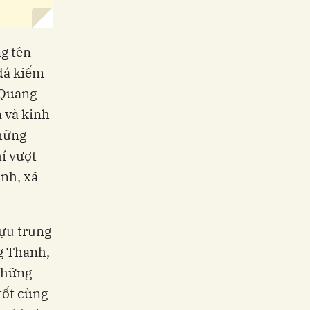
ng tên
 đá kiếm
 Quang
 và kinh
hững
hí vượt
ình, xã
ựu trung
g Thanh,
những
tốt cùng