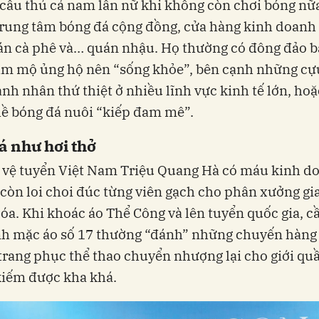
cầu thủ cả nam lẫn nữ khi không còn chơi bóng nữ
rung tâm bóng đá cộng đồng, cửa hàng kinh doanh 
án cà phê và… quán nhậu. Họ thường có đông đảo b
âm mộ ủng hộ nên “sống khỏe”, bên cạnh những cự
anh nhân thứ thiệt ở nhiều lĩnh vực kinh tế lớn, hoặ
ề bóng đá nuôi “kiếp đam mê”.
á như hơi thở
 vệ tuyển Việt Nam Triệu Quang Hà có máu kinh d
 còn loi choi đúc từng viên gạch cho phân xưởng gi
a. Khi khoác áo Thể Công và lên tuyển quốc gia, c
h mặc áo số 17 thường “đánh” những chuyến hàng 
trang phục thể thao chuyển nhượng lại cho giới qu
 kiếm được kha khá.