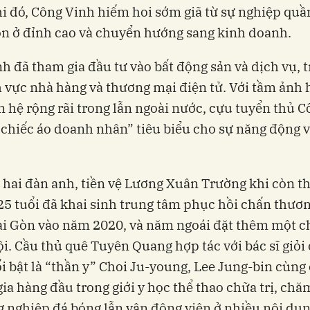
i đó, Công Vinh hiếm hoi sớm giã từ sự nghiệp quầ
òn ở đỉnh cao và chuyển hướng sang kinh doanh.
h đã tham gia đầu tư vào bất động sản và dịch vụ, 
 vực nhà hàng và thương mại điện tử. Với tầm ảnh
 hệ rộng rãi trong lẫn ngoài nước, cựu tuyển thủ 
chiếc áo doanh nhân” tiêu biểu cho sự năng động v
 hai đàn anh, tiền vệ Lương Xuân Trường khi còn th
25 tuổi đã khai sinh trung tâm phục hồi chấn thươn
ài Gòn vào năm 2020, và năm ngoái đặt thêm một c
ội. Cầu thủ quê Tuyên Quang hợp tác với bác sĩ giỏi
i bật là “thần y” Choi Ju-young, Lee Jung-bin cùng
ia hàng đầu trong giới y học thể thao chữa trị, chă
 nghiệp đá bóng lẫn vận động viên ở nhiều nội dun