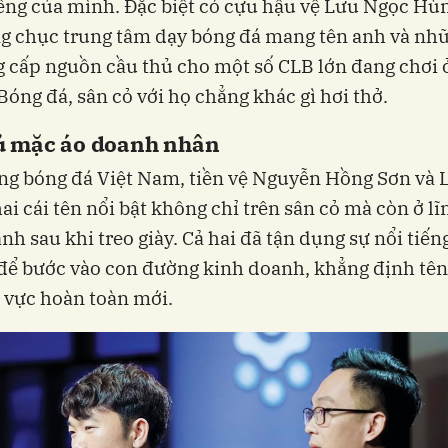
iếng của mình. Đặc biệt có cựu hậu vệ Lưu Ngọc Hù
ng chục trung tâm dạy bóng đá mang tên anh và n
 cấp nguồn cầu thủ cho một số CLB lớn đang chơi 
Bóng đá, sân cỏ với họ chẳng khác gì hơi thở.
ủ mặc áo doanh nhân
ng bóng đá Việt Nam, tiền vệ Nguyễn Hồng Sơn và 
hai cái tên nổi bật không chỉ trên sân cỏ mà còn ở l
nh sau khi treo giày. Cả hai đã tận dụng sự nổi tiến
ể bước vào con đường kinh doanh, khẳng định tên 
 vực hoàn toàn mới.