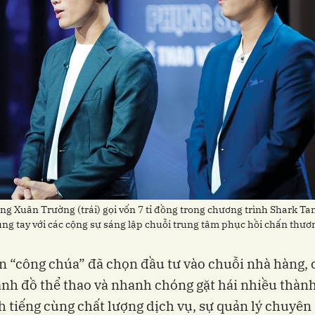
ng Xuân Trường (trái) gọi vốn 7 tỉ đồng trong chương trình Shark T
ng tay với các cộng sự sáng lập chuỗi trung tâm phục hồi chấn thươ
 “công chúa” đã chọn đầu tư vào chuỗi nhà hàng, 
nh đồ thể thao và nhanh chóng gặt hái nhiều thành
 tiếng cùng chất lượng dịch vụ, sự quản lý chuyên