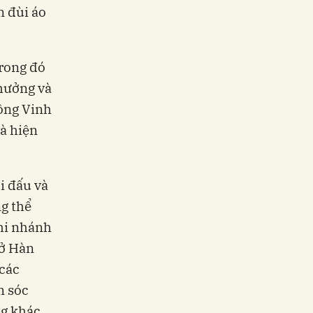
n đùi áo
trong đó
 hưởng và
Công Vinh
à hiện
i đấu và
g thể
hi nhánh
 ở Hàn
 các
m sóc
g khác.