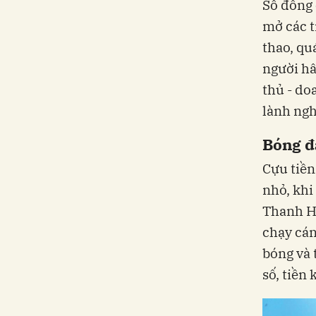
Số đông 
mở các t
thao, qu
người h
thủ - do
lành ngh
Bóng đ
Cựu tiền
nhỏ, khi
Thanh Hó
chạy cán
bóng và 
số, tiền