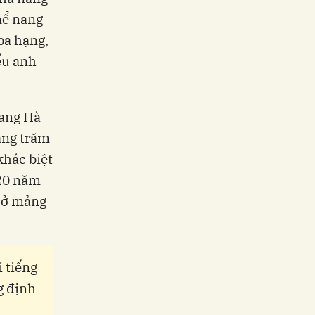
nể nang
ba hạng,
ếu anh
uang Hà
àng trăm
khác biệt
 20 năm
a ở mảng
 tiếng
g định