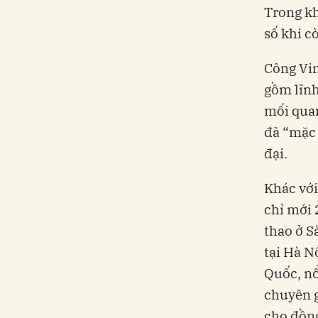
Trong kh
số khi c
Công Vin
gồm lĩnh
mối quan
đã “mặc 
đại.
Khác với
chỉ mới 
thao ở S
tại Hà N
Quốc, nổ
chuyên g
cho đồng