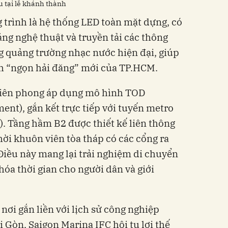
 tại lễ khánh thành
 trình là hệ thống LED toàn mặt dựng, có
ng nghệ thuật và truyền tải các thông
g quảng trường nhạc nước hiện đại, giúp
nh “ngọn hải đăng” mới của TP.HCM.
h tiên phong áp dụng mô hình TOD
ent), gắn kết trực tiếp với tuyến metro
). Tầng hầm B2 được thiết kế liên thông
hời khuôn viên tòa tháp có các cổng ra
 Điều này mang lại trải nghiệm di chuyển
 hóa thời gian cho người dân và giới
 nơi gắn liền với lịch sử công nghiệp
 Gòn, Saigon Marina IFC hội tụ lợi thế