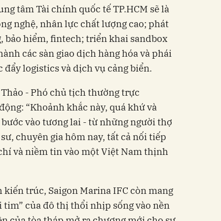
ung tâm Tài chính quốc tế TP.HCM sẽ là
ông nghệ, nhân lực chất lượng cao; phát
, bảo hiểm, fintech; triển khai sandbox
hành các sàn giao dịch hàng hóa và phái
 đẩy logistics và dịch vụ cảng biển.
Thảo - Phó chủ tịch thường trực
động: “Khoảnh khắc này, quá khứ và
 bước vào tương lai - từ những người thợ
ư, chuyên gia hôm nay, tất cả nối tiếp
hí và niềm tin vào một Việt Nam thịnh
h kiến trúc, Saigon Marina IFC còn mang
i tim” của đô thị thổi nhịp sống vào nền
ện của tòa tháp mở ra chương mới cho sự