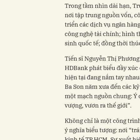
Trong tầm nhìn dài hạn, Tr
nơi tập trung nguồn vốn, c
triển các dịch vụ ngân hàng
công nghệ tài chính; hình t
sinh quốc tế; đồng thời thúc
Tiến sĩ Nguyễn Thị Phương 
HDBank phát biểu đầy xúc 
hiện tại đang nắm tay nhau
Ba Son năm xưa đến các kỹ s
một mạch nguồn chung: Ý c
vượng, vươn ra thế giới”.
Không chỉ là một công trìn
ý nghĩa biểu tượng: nơi “trá
kinh tế TP.HCM. Sự xuất hi