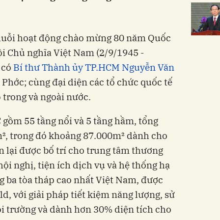
chuỗi hoạt động chào mừng 80 năm Quốc
i Chủ nghĩa Việt Nam (2/9/1945 -
 có
Bí thư Thành ủy TP.HCM Nguyễn Văn
 Phớc; cùng đại diện các tổ chức quốc tế
trong và ngoài nước.
 gồm 55 tầng nổi và 5 tầng hầm, tổng
m², trong đó khoảng 87.000m² dành cho
 lại được bố trí cho trung tâm thương
ội nghị, tiện ích dịch vụ và hệ thống hạ
ng ba tòa tháp cao nhất Việt Nam, được
d, với giải pháp tiết kiệm năng lượng, sử
ôi trường và dành hơn 30% diện tích cho