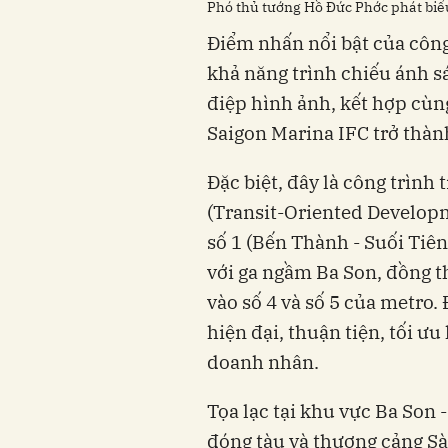
Phó thủ tướng Hồ Đức Phớc phát biểu
Điểm nhấn nổi bật của công
khả năng trình chiếu ánh sá
điệp hình ảnh, kết hợp cùn
Saigon Marina IFC trở thà
Đặc biệt, đây là công trìn
(Transit-Oriented Developm
số 1 (Bến Thành - Suối Tiên
với ga ngầm Ba Son, đồng t
vào số 4 và số 5 của metro.
hiện đại, thuận tiện, tối ưu
doanh nhân.
Tọa lạc tại khu vực Ba Son -
đóng tàu và thương cảng Sài