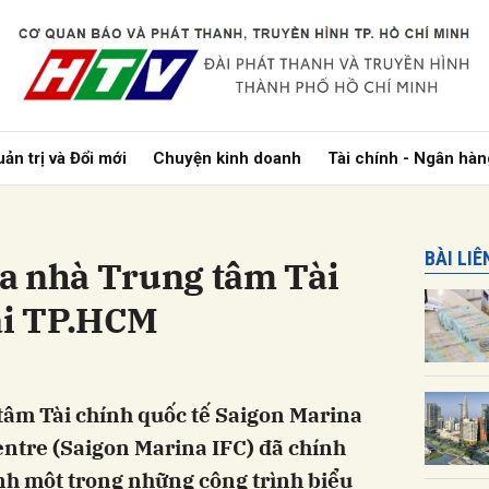
bình luận
ản trị và Đổi mới
Chuyện kinh doanh
Tài chính - Ngân hàn
BÀI LI
a nhà Trung tâm Tài
ại TP.HCM
Hủy
G
tâm Tài chính quốc tế Saigon Marina
entre (Saigon Marina IFC) đã chính
nh một trong những công trình biểu