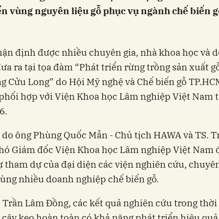
ển vùng nguyên liệu gỗ phục vụ ngành chế biến g
hận định được nhiều chuyên gia, nhà khoa học và 
ưa ra tại tọa đàm “Phát triển rừng trồng sản xuất g
ng Cửu Long” do Hội Mỹ nghệ và Chế biến gỗ TP.HC
phối hợp với Viện Khoa học Lâm nghiệp Việt Nam 
6.
 do ông Phùng Quốc Mẫn - Chủ tịch HAWA và TS. 
Phó Giám đốc Viện Khoa học Lâm nghiệp Việt Nam 
 sự tham dự của đại diện các viện nghiên cứu, chuyê
ùng nhiều doanh nghiệp chế biến gỗ.
 Trần Lâm Đồng, các kết quả nghiên cứu trong thời
 cây keo hoàn toàn có khả năng phát triển hiệu quả 