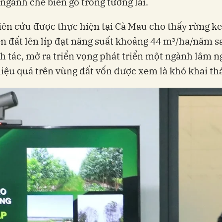
ngành chế biến gỗ trong tương lai.
ên cứu được thực hiện tại Cà Mau cho thấy rừng ke
ên đất lên líp đạt năng suất khoảng 44 m³/ha/năm s
 tác, mở ra triển vọng phát triển một ngành lâm n
hiệu quả trên vùng đất vốn được xem là khó khai th