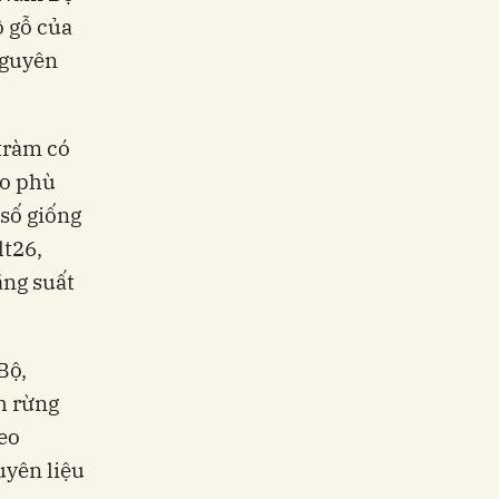
ồ gỗ của
nguyên
 tràm có
ạo phù
 số giống
lt26,
ăng suất
Bộ,
h rừng
eo
uyên liệu