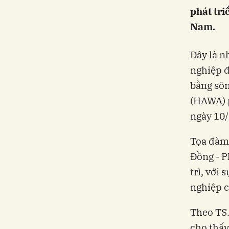
phát tri
Nam.
Đây là n
nghiệp đ
bằng sô
(HAWA) 
ngày 10/
Tọa đàm
Đồng - 
trì, với
nghiệp c
Theo TS.
cho thấy