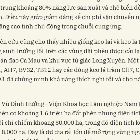
p trung khoảng 80% năng lực sản xuất và chế biến đ
. Điều này giúp giảm đáng kể chi phí vận chuyển 
nâng cao tính chủ động trong chuỗi cung ứng.
ên cứu cũng cho thấy nhiều giống keo lai và keo lá
 sinh trưởng tốt trên các vùng đất phèn được cải t
bán đảo Cà Mau và khu vực tứ giác Long Xuyên. Một
 AH7, BV32, TB12 hay các dòng keo lá tràm Clt7, C
A1 đã chứng minh khả năng thích nghi tốt và cho n
. Vũ Đình Hưởng - Viện Khoa học Lâm nghiệp Nam 
ện có khoảng 1,6 triệu ha đất phèn nhưng diện tíc
i chỉ chiếm khoảng 80.000 ha, trong đó diện tích k
8.000 ha. Đây là dư địa rất lớn để mở rộng vùng ng