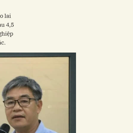
o lai
au 4,5
ghiệp
ác.