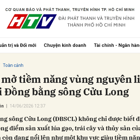
bình luận
ản trị và Đổi mới
Chuyện kinh doanh
Tài chính - Ngân hàn
Toàn cảnh
 mở tiềm năng vùng nguyên l
ại Đồng bằng sông Cửu Long
Hủy
G
ễn
14/06/2026 12:37
ng sông Cửu Long (ĐBSCL) không chỉ được biết đ
ng điểm sản xuất lúa gạo, trái cây và thủy sản củ
 còn đang nổi lên như một khu vực giàu tiềm nă