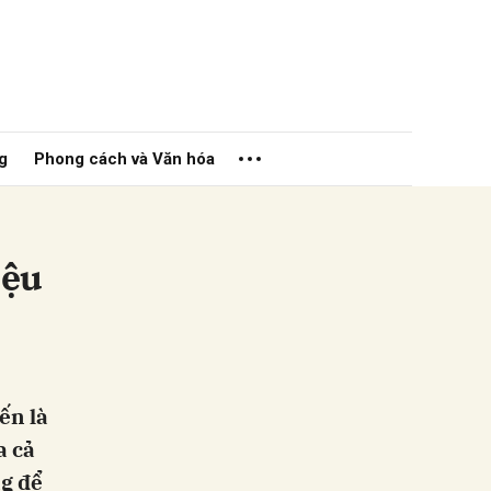
g
Phong cách và Văn hóa
iệu
ửi
ến là
a cả
ng để