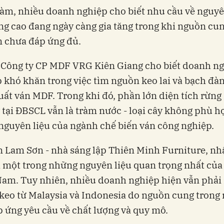
đàm, nhiều doanh nghiệp cho biết nhu cầu về nguyê
ng cao đang ngày càng gia tăng trong khi nguồn cu
n chưa đáp ứng đủ.
 Công ty CP MDF VRG Kiên Giang cho biết doanh n
 khó khăn trong việc tìm nguồn keo lai và bạch đà
uất ván MDF. Trong khi đó, phần lớn diện tích rừng
 tại ĐBSCL vẫn là tràm nước - loại cây không phù h
nguyên liệu của ngành chế biến ván công nghiệp.
 Lam Sơn - nhà sáng lập Thiên Minh Furniture, nh
à một trong những nguyên liệu quan trọng nhất củ
Nam. Tuy nhiên, nhiều doanh nghiệp hiện vẫn phải
keo từ Malaysia và Indonesia do nguồn cung trong
 ứng yêu cầu về chất lượng và quy mô.