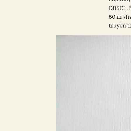
ĐBSCL. 
50 m³/ha
truyền t