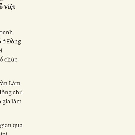
ỗ Việt
doanh
ỗ ở Đồng
M
tổ chức
Trần Lâm
đồng chủ
n gia lâm
 gian qua
tại