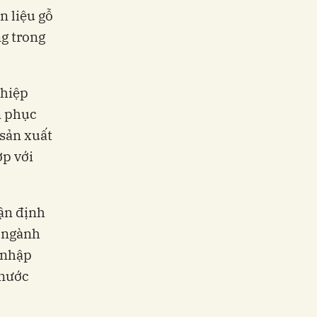
n liệu gỗ
ng trong
ghiệp
n phục
 sản xuất
ợp với
ận định
a ngành
 nhập
 nước