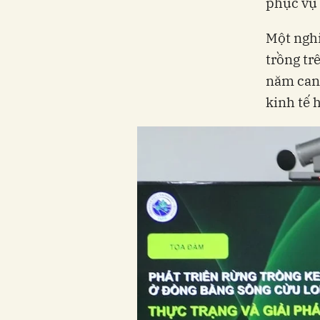
phục vụ 
Một nghi
trồng tr
năm canh
kinh tế 