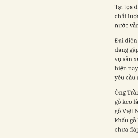
Tại tọa 
chất lượ
nước vẫ
Đại diện
đang gặp
vụ sản x
hiện nay
yêu cầu 
Ông Trần
gỗ keo l
gỗ Việt 
khẩu gỗ 
chưa đáp