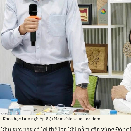
n Khoa học Lâm nghiệp Việt Nam chia sẻ tại tọa đàm
, khu vực này có lợi thế lớn khi nằm gần vùng Đôn