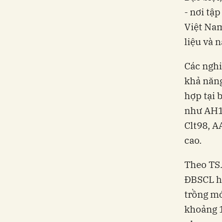
- nơi tậ
Việt Nam
liệu và 
Các nghi
khả năng
hợp tại 
như AH1,
Clt98, A
cao.
Theo TS
ĐBSCL hi
trồng mớ
khoảng 1