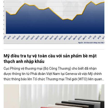
Mỹ điều tra tự vệ toàn cầu với sản phẩm bề mặt
thạch anh nhập khẩu
Cục Phòng vệ thương mại (Bộ Công Thương) cho biết đã nhận
được thông tin từ Phái đoàn Việt Nam tại Geneva về việc Mỹ chính
thức thông báo lên Tổ chức Thương mại Thế giới (WTO) liên quan
đến việc Ủy ban Thương mại Quốc tế Mỹ (USITC) khởi xướng điều
tra tự vệ toàn cầu đối với sản phẩm bề mặt thạch anh nhập khẩu
(quartz surface products).