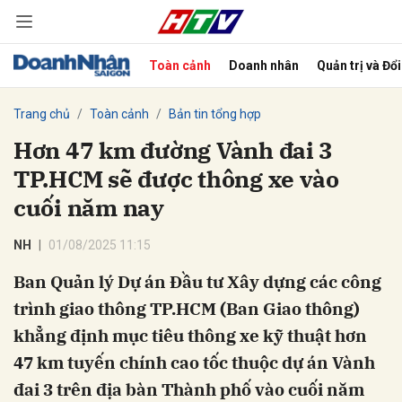
Toàn cảnh
Doanh nhân
Quản trị và Đổ
bình luận
Trang chủ
Toàn cảnh
Bản tin tổng hợp
Hơn 47 km đường Vành đai 3
TP.HCM sẽ được thông xe vào
cuối năm nay
NH
01/08/2025 11:15
Ban Quản lý Dự án Đầu tư Xây dựng các công
Hủy
G
trình giao thông TP.HCM (Ban Giao thông)
khẳng định mục tiêu thông xe kỹ thuật hơn
47 km tuyến chính cao tốc thuộc dự án Vành
đai 3 trên địa bàn Thành phố vào cuối năm