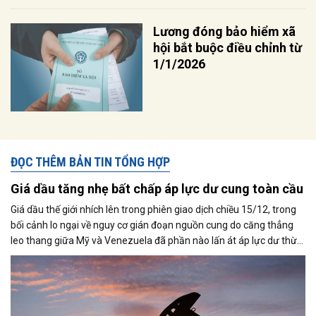
Lương đóng bảo hiểm xã
hội bắt buộc điều chỉnh từ
1/1/2026
ĐỌC THÊM BẢN TIN TỔNG HỢP
Giá dầu tăng nhẹ bất chấp áp lực dư cung toàn cầu
Giá dầu thế giới nhích lên trong phiên giao dịch chiều 15/12, trong
bối cảnh lo ngại về nguy cơ gián đoạn nguồn cung do căng thẳng
leo thang giữa Mỹ và Venezuela đã phần nào lấn át áp lực dư thừa
nguồn cung đang bao trùm thị trường. Cùng với đó, giới đầu tư tiếp
tục theo dõi sát diễn biến liên quan đến khả năng đạt được một
thỏa thuận hòa bình giữa Nga và Ukraine.