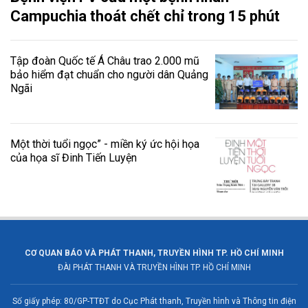
Campuchia thoát chết chỉ trong 15 phút
Tập đoàn Quốc tế Á Châu trao 2.000 mũ
bảo hiểm đạt chuẩn cho người dân Quảng
Ngãi
Một thời tuổi ngọc” - miền ký ức hội họa
của họa sĩ Đinh Tiến Luyện
CƠ QUAN BÁO VÀ PHÁT THANH, TRUYỀN HÌNH TP. HỒ CHÍ MINH
ĐÀI PHÁT THANH VÀ TRUYỀN HÌNH TP. HỒ CHÍ MINH
Số giấy phép: 80/GP-TTĐT do Cục Phát thanh, Truyền hình và Thông tin điện