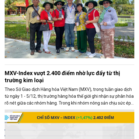
MXV-Index vượt 2.400 điểm nhờ lực đẩy từ thị
trường kim loại
Theo Sở Giao dịch Hàng hóa Việt Nam (MXV), trong tuần giao dịch
từ ngày 1 - 5/12, thị trường hàng hóa thế giới ghi nhận sự phân hóa
rõ nét giữa các nhóm hàng. Trong khi nhóm nông sản chịu sức ép
từ những diễn biến mới trong quan hệ thương mại Mỹ - Trung, thị
trường kim loại lại giao dịch khởi sắc, trở thành động lực chính kéo
chỉ số MXV-Index tăng mạnh.