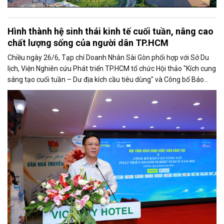
Hình thành hệ sinh thái kinh tế cuối tuần, nâng cao
chất lượng sống của người dân TP.HCM
Chiều ngày 26/6, Tạp chí Doanh Nhân Sài Gòn phối hợp với Sở Du
lịch, Viện Nghiên cứu Phát triển TP.HCM tổ chức Hội thảo "Kích cung
sáng tạo cuối tuần – Dư địa kích cầu tiêu dùng" và Công bố Báo
cáo năng lực phát triển doanh nghiệp TP.HCM năm 2025. Trân
trọng giới thiệu phát biểu của ông Nguyễn Ngọc Hồi - Phó Giám đốc
Sở Văn hoá - Thể thao TP.HCM tại Hội thảo.