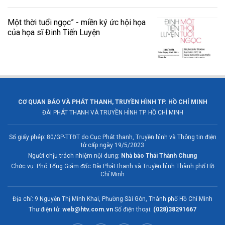
Một thời tuổi ngọc” - miền ký ức hội họa
của họa sĩ Đinh Tiến Luyện
CƠ QUAN BÁO VÀ PHÁT THANH, TRUYỀN HÌNH TP. HỒ CHÍ MINH
ĐÀI PHÁT THANH VÀ TRUYỀN HÌNH TP. HỒ CHÍ MINH
Số giấy phép: 80/GP-TTĐT do Cục Phát thanh, Truyền hình và Thông tin điện
tử cấp ngày 19/5/2023
Người chịu trách nhiệm nội dung:
Nhà báo Thái Thành Chung
Chức vụ: Phó Tổng Giám đốc Đài Phát thanh và Truyền hình Thành phố Hồ
Chí Minh
Địa chỉ: 9 Nguyễn Thị Minh Khai, Phường Sài Gòn, Thành phố Hồ Chí Minh
Thư điện tử:
web@htv.com.vn
Số điện thoại:
(028)38291667