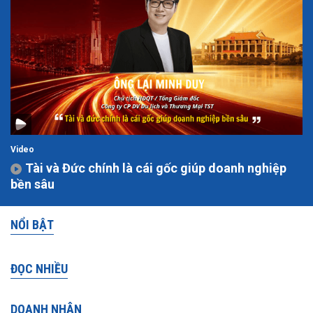
Video
Tài và Đức chính là cái gốc giúp doanh nghiệp
bền sâu
NỔI BẬT
ĐỌC NHIỀU
DOANH NHÂN