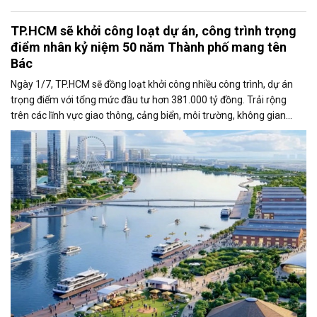
TP.HCM sẽ khởi công loạt dự án, công trình trọng
điểm nhân kỷ niệm 50 năm Thành phố mang tên
Bác
Ngày 1/7, TP.HCM sẽ đồng loạt khởi công nhiều công trình, dự án
trọng điểm với tổng mức đầu tư hơn 381.000 tỷ đồng. Trải rộng
trên các lĩnh vực giao thông, cảng biển, môi trường, không gian
công cộng và nhà ở xã hội, các dự án được kỳ vọng tạo động lực
tăng trưởng mới, mở rộng không gian phát triển và nâng cao năng
lực cạnh tranh của đô thị lớn nhất cả nước.