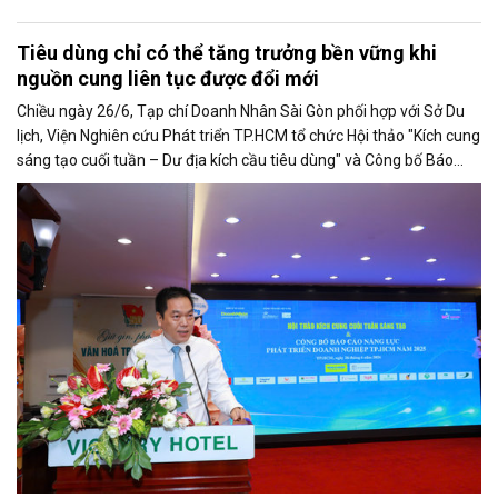
Tiêu dùng chỉ có thể tăng trưởng bền vững khi
nguồn cung liên tục được đổi mới
Chiều ngày 26/6, Tạp chí Doanh Nhân Sài Gòn phối hợp với Sở Du
lịch, Viện Nghiên cứu Phát triển TP.HCM tổ chức Hội thảo "Kích cung
sáng tạo cuối tuần – Dư địa kích cầu tiêu dùng" và Công bố Báo
cáo năng lực phát triển doanh nghiệp TP.HCM năm 2025. Trân
trọng giới thiệu phát biểu của ông Võ Hồng Sơn - Trưởng đại diện
Văn phòng Bộ Công Thương khu vực phía Nam tại Hội thảo.