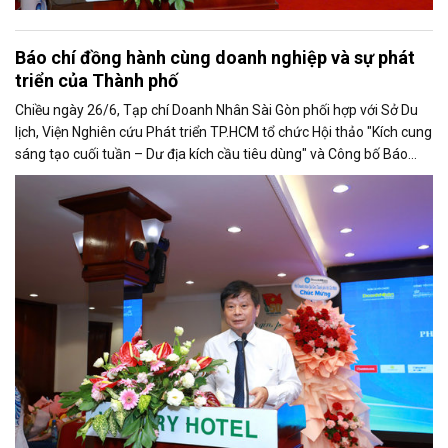
Báo chí đồng hành cùng doanh nghiệp và sự phát
triển của Thành phố
Chiều ngày 26/6, Tạp chí Doanh Nhân Sài Gòn phối hợp với Sở Du
lịch, Viện Nghiên cứu Phát triển TP.HCM tổ chức Hội thảo "Kích cung
sáng tạo cuối tuần – Dư địa kích cầu tiêu dùng" và Công bố Báo
cáo năng lực phát triển doanh nghiệp TP.HCM năm 2025. Trân
trọng giới thiệu phát biểu của ông Trần Trọng Dũng - Phó Chủ tịch
Hội Nhà báo Việt Nam tại Hội thảo.