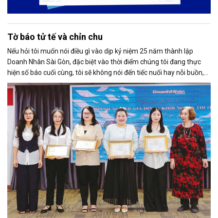
Tờ báo tử tế và chỉn chu
Nếu hỏi tôi muốn nói điều gì vào dịp kỷ niệm 25 năm thành lập
Doanh Nhân Sài Gòn, đặc biệt vào thời điểm chúng tôi đang thực
hiện số báo cuối cùng, tôi sẽ không nói đến tiếc nuối hay nỗi buồn,
thay vào đó là niềm tự hào. Bởi khi nghĩ về Doanh Nhân Sài Gòn, tôi
luôn nghĩ đó là một tờ báo “tử tế, chỉn chu”. Những điều tưởng như
rất bình thường ấy đã nuôi dưỡng tôi suốt 25 năm làm nghề. Và có
lẽ sẽ còn theo tôi đến hết cuộc đời cầm bút.