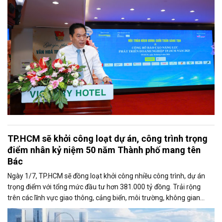
TP.HCM sẽ khởi công loạt dự án, công trình trọng
điểm nhân kỷ niệm 50 năm Thành phố mang tên
Bác
Ngày 1/7, TP.HCM sẽ đồng loạt khởi công nhiều công trình, dự án
trọng điểm với tổng mức đầu tư hơn 381.000 tỷ đồng. Trải rộng
trên các lĩnh vực giao thông, cảng biển, môi trường, không gian
công cộng và nhà ở xã hội, các dự án được kỳ vọng tạo động lực
tăng trưởng mới, mở rộng không gian phát triển và nâng cao năng