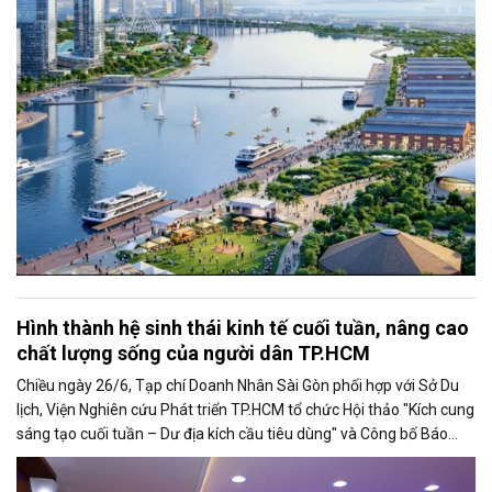
lực cạnh tranh của đô thị lớn nhất cả nước.
Hình thành hệ sinh thái kinh tế cuối tuần, nâng cao
chất lượng sống của người dân TP.HCM
Chiều ngày 26/6, Tạp chí Doanh Nhân Sài Gòn phối hợp với Sở Du
lịch, Viện Nghiên cứu Phát triển TP.HCM tổ chức Hội thảo "Kích cung
sáng tạo cuối tuần – Dư địa kích cầu tiêu dùng" và Công bố Báo
cáo năng lực phát triển doanh nghiệp TP.HCM năm 2025. Trân
trọng giới thiệu phát biểu của ông Nguyễn Ngọc Hồi - Phó Giám đốc