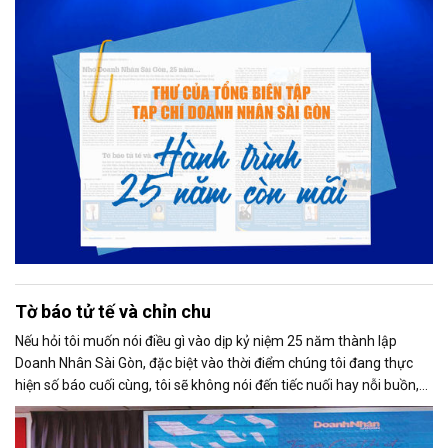
Tờ báo tử tế và chỉn chu
Nếu hỏi tôi muốn nói điều gì vào dịp kỷ niệm 25 năm thành lập
Doanh Nhân Sài Gòn, đặc biệt vào thời điểm chúng tôi đang thực
hiện số báo cuối cùng, tôi sẽ không nói đến tiếc nuối hay nỗi buồn,
thay vào đó là niềm tự hào. Bởi khi nghĩ về Doanh Nhân Sài Gòn, tôi
luôn nghĩ đó là một tờ báo “tử tế, chỉn chu”. Những điều tưởng như