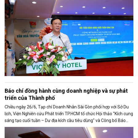
Sở Văn hoá - Thể thao TP.HCM tại Hội thảo.
Báo chí đồng hành cùng doanh nghiệp và sự phát
triển của Thành phố
Chiều ngày 26/6, Tạp chí Doanh Nhân Sài Gòn phối hợp với Sở Du
lịch, Viện Nghiên cứu Phát triển TP.HCM tổ chức Hội thảo "Kích cung
sáng tạo cuối tuần – Dư địa kích cầu tiêu dùng" và Công bố Báo
cáo năng lực phát triển doanh nghiệp TP.HCM năm 2025. Trân
trọng giới thiệu phát biểu của ông Trần Trọng Dũng - Phó Chủ tịch