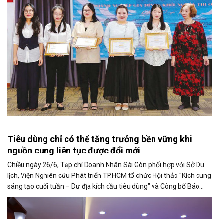
rất bình thường ấy đã nuôi dưỡng tôi suốt 25 năm làm nghề. Và có
lẽ sẽ còn theo tôi đến hết cuộc đời cầm bút.
Tiêu dùng chỉ có thể tăng trưởng bền vững khi
nguồn cung liên tục được đổi mới
Chiều ngày 26/6, Tạp chí Doanh Nhân Sài Gòn phối hợp với Sở Du
lịch, Viện Nghiên cứu Phát triển TP.HCM tổ chức Hội thảo "Kích cung
sáng tạo cuối tuần – Dư địa kích cầu tiêu dùng" và Công bố Báo
cáo năng lực phát triển doanh nghiệp TP.HCM năm 2025. Trân
trọng giới thiệu phát biểu của ông Võ Hồng Sơn - Trưởng đại diện
Văn phòng Bộ Công Thương khu vực phía Nam tại Hội thảo.