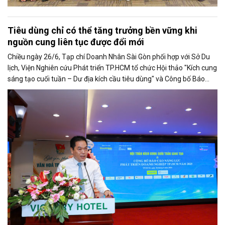
Tiêu dùng chỉ có thể tăng trưởng bền vững khi
nguồn cung liên tục được đổi mới
Chiều ngày 26/6, Tạp chí Doanh Nhân Sài Gòn phối hợp với Sở Du
lịch, Viện Nghiên cứu Phát triển TP.HCM tổ chức Hội thảo "Kích cung
sáng tạo cuối tuần – Dư địa kích cầu tiêu dùng" và Công bố Báo
cáo năng lực phát triển doanh nghiệp TP.HCM năm 2025. Trân
trọng giới thiệu phát biểu của ông Võ Hồng Sơn - Trưởng đại diện
Văn phòng Bộ Công Thương khu vực phía Nam tại Hội thảo.