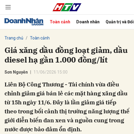
Toàn cảnh
Doanh nhân
Quản trị và Đổ
bình luận
Trang chủ
Toàn cảnh
Giá xăng dầu đồng loạt giảm, dầu
diesel hạ gần 1.000 đồng/lít
Sơn Nguyễn
11/06/2026 15:00
Liên Bộ Công Thương - Tài chính vừa điều
chỉnh giảm giá bán lẻ các mặt hàng xăng dầu
Hủy
G
từ 15h ngày 11/6. Đây là lần giảm giá tiếp
theo trong bối cảnh thị trường năng lượng thế
giới diễn biến đan xen và nguồn cung trong
nước được bảo đảm ổn định.