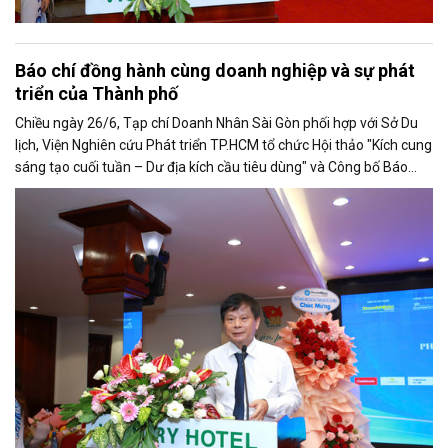
Báo chí đồng hành cùng doanh nghiệp và sự phát
triển của Thành phố
Chiều ngày 26/6, Tạp chí Doanh Nhân Sài Gòn phối hợp với Sở Du
lịch, Viện Nghiên cứu Phát triển TP.HCM tổ chức Hội thảo "Kích cung
sáng tạo cuối tuần – Dư địa kích cầu tiêu dùng" và Công bố Báo
cáo năng lực phát triển doanh nghiệp TP.HCM năm 2025. Trân
trọng giới thiệu phát biểu của ông Trần Trọng Dũng - Phó Chủ tịch
Hội Nhà báo Việt Nam tại Hội thảo.