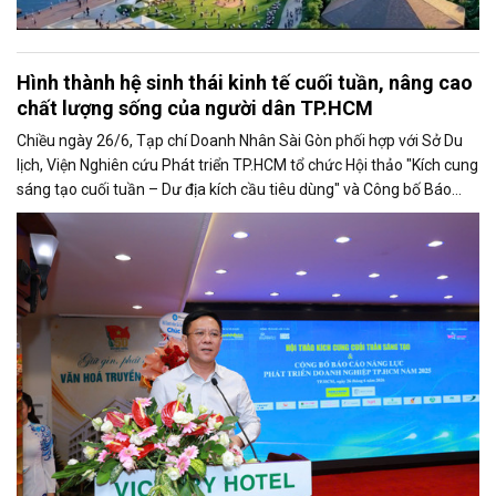
Hình thành hệ sinh thái kinh tế cuối tuần, nâng cao
chất lượng sống của người dân TP.HCM
Chiều ngày 26/6, Tạp chí Doanh Nhân Sài Gòn phối hợp với Sở Du
lịch, Viện Nghiên cứu Phát triển TP.HCM tổ chức Hội thảo "Kích cung
sáng tạo cuối tuần – Dư địa kích cầu tiêu dùng" và Công bố Báo
cáo năng lực phát triển doanh nghiệp TP.HCM năm 2025. Trân
trọng giới thiệu phát biểu của ông Nguyễn Ngọc Hồi - Phó Giám đốc
Sở Văn hoá - Thể thao TP.HCM tại Hội thảo.