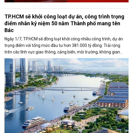
TP.HCM sẽ khởi công loạt dự án, công trình trọng
điểm nhân kỷ niệm 50 năm Thành phố mang tên
Bác
Ngày 1/7, TP.HCM sẽ đồng loạt khởi công nhiều công trình, dự án
trọng điểm với tổng mức đầu tư hơn 381.000 tỷ đồng. Trải rộng
trên các lĩnh vực giao thông, cảng biển, môi trường, không gian
công cộng và nhà ở xã hội, các dự án được kỳ vọng tạo động lực
tăng trưởng mới, mở rộng không gian phát triển và nâng cao năng
lực cạnh tranh của đô thị lớn nhất cả nước.