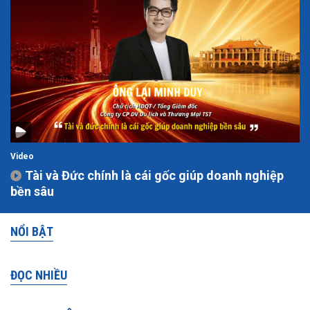
Video
Tài và Đức chính là cái gốc giúp doanh nghiệp
bền sâu
NỔI BẬT
ĐỌC NHIỀU