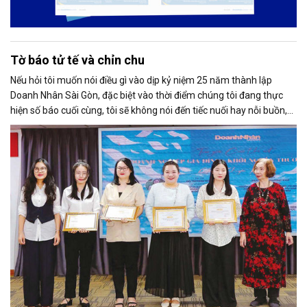
Tờ báo tử tế và chỉn chu
Nếu hỏi tôi muốn nói điều gì vào dịp kỷ niệm 25 năm thành lập
Doanh Nhân Sài Gòn, đặc biệt vào thời điểm chúng tôi đang thực
hiện số báo cuối cùng, tôi sẽ không nói đến tiếc nuối hay nỗi buồn,
thay vào đó là niềm tự hào. Bởi khi nghĩ về Doanh Nhân Sài Gòn, tôi
luôn nghĩ đó là một tờ báo “tử tế, chỉn chu”. Những điều tưởng như
rất bình thường ấy đã nuôi dưỡng tôi suốt 25 năm làm nghề. Và có
lẽ sẽ còn theo tôi đến hết cuộc đời cầm bút.