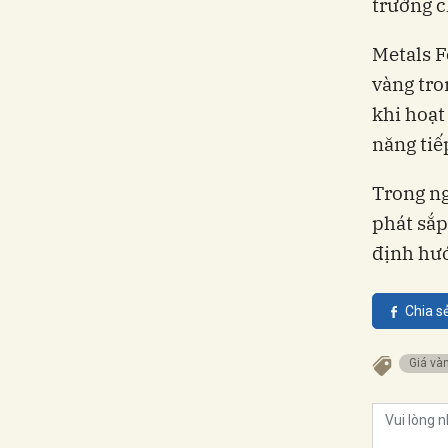
trường c
Metals F
vàng tro
khi hoạt
năng tiế
Trong ng
phát sắp
định hướ
Chia s
Giá và