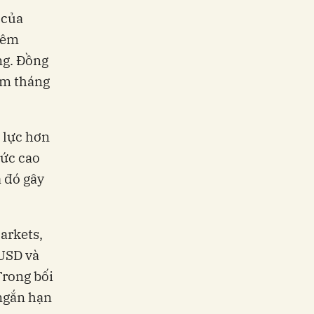
 của
hêm
ng. Đồng
làm tháng
p lực hơn
mức cao
a đó gây
arkets,
 USD và
Trong bối
 ngắn hạn