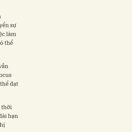
a
yển sự
iệc làm
ó thể
 vẫn
Focus
thể đạt
 thời
dài hạn
hị