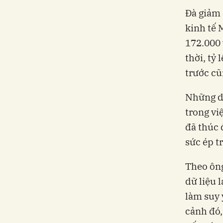
Đà giảm 
kinh tế 
172.000 
thời, tỷ
trước cũ
Những dữ
trong vi
đã thúc 
sức ép tr
Theo ông
dữ liệu 
làm suy 
cảnh đó,