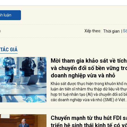
nh luận
Số
n
Xếp theo:
Thời gian
 TÁC GIẢ
Mời tham gia khảo sát về tích
và chuyển đổi số bền vững tr
doanh nghiệp vừa và nhỏ
Khảo sát được thực hiện trong khuôn khổ 
luận án tiến sĩ nhằm thu thập dữ liệu về thự
hợp trí tuệ nhân tạo (AI) và chuyển đổi số b
các doanh nghiệp vừa và nhỏ (SME) ở Việt..
Chuyển mạnh từ thu hút FDI s
triển hệ sinh thái kinh tế có 