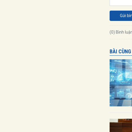
Gửi bì
(0) Bình luậ
BÀI CÙNG