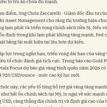
yếu tố trú ẩn chưa đủ mạnh.
n điểm, ông Chris Zaccarelli - Giám đốc đầu tư củ
ht Asset Management cho rằng thị trường hiện chu
ng lạm phát và triển vọng chính sách tiền tệ. Nếu v
 ổn định trong khi lạm phát không tăng mạnh, Fed c
mặt bằng lãi suất hiện tại lâu hơn dự kiến.
áp lực trong ngắn hạn, triển vọng dài hạn của vàng
ều tổ chức đánh giá tích cực. Trong báo cáo Gold 
tals Focus dự báo giá vàng bình quân năm 2026 có 
.920 USD/ounce - mức cao kỷ lục mới.
chức này, các yếu tố từng hỗ trợ giá vàng tăng mạnh
 như bất ổn chính sách tại Mỹ, lo ngại về sức mạnh 
 USD, căng thẳng địa chính trị và định giá cao của t