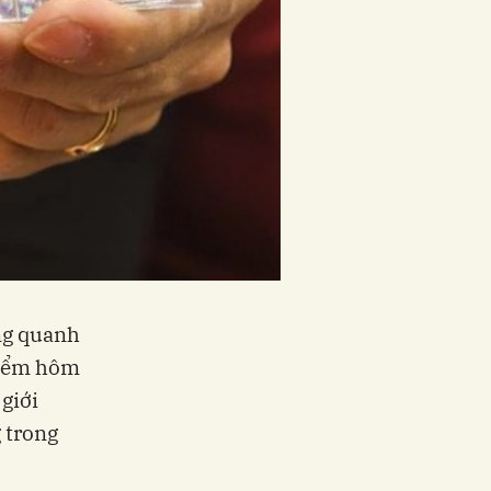
ng quanh
điểm hôm
giới
 trong