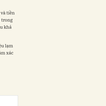
và tiền
 trong
ều khả
iệu lạm
hằm xác