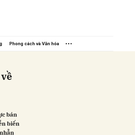
g
Phong cách và Văn hóa
 về
ửi
lực bán
ễn biến
 nhẫn