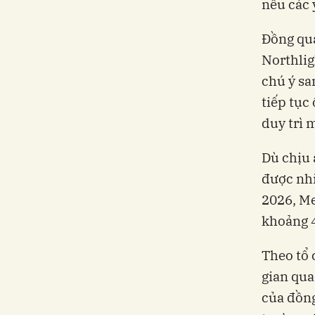
nếu các 
Đồng qua
Northlig
chú ý sa
tiếp tục
duy trì 
Dù chịu 
được nhi
2026, Me
khoảng 4
Theo tổ 
gian qua
của đồng