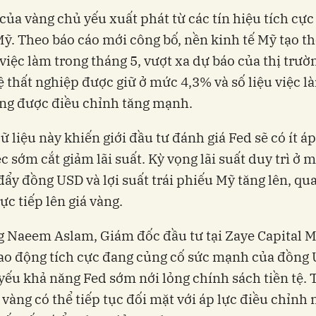
của vàng chủ yếu xuất phát từ các tín hiệu tích cực
Mỹ. Theo báo cáo mới công bố, nền kinh tế Mỹ tạo t
việc làm trong tháng 5, vượt xa dự báo của thị trườ
 lệ thất nghiệp được giữ ở mức 4,3% và số liệu việc 
ng được điều chỉnh tăng mạnh.
 liệu này khiến giới đầu tư đánh giá Fed sẽ có ít á
ệc sớm cắt giảm lãi suất. Kỳ vọng lãi suất duy trì ở 
đẩy đồng USD và lợi suất trái phiếu Mỹ tăng lên, qu
ực tiếp lên giá vàng.
 Naeem Aslam, Giám đốc đầu tư tại Zaye Capital M
lao động tích cực đang củng cố sức mạnh của đồng
yếu khả năng Fed sớm nới lỏng chính sách tiền tệ. 
 vàng có thể tiếp tục đối mặt với áp lực điều chỉnh