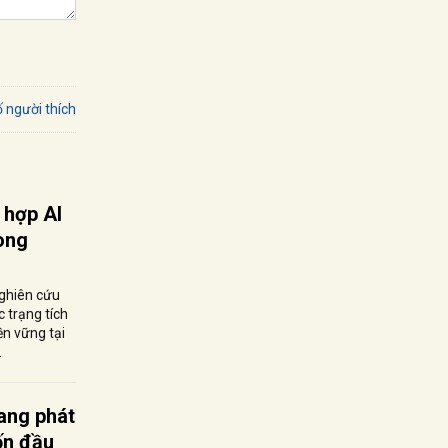
 người thích
 hợp AI
ong
nghiên cứu
c trạng tích
ền vững tại
.
ang phát
vốn đầu