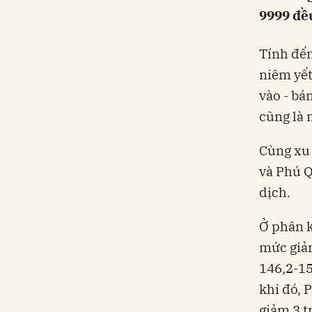
9999 đều
Tính đến
niêm yết
vào - bá
cũng là 
Cùng xu 
và Phú Q
dịch.
Ở phân k
mức giả
146,2-15
khi đó, 
giảm 3 t