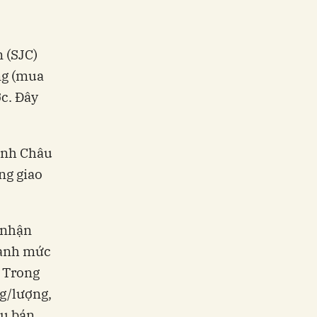
 (SJC)
ng (mua
ớc. Đây
inh Châu
ng giao
 nhận
uanh mức
. Trong
ng/lượng,
ều bán.