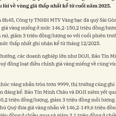
 lùi về vùng giá thấp nhất kể từ cuối năm 2025.
 8h45, Công ty TNHH MTV Vàng bạc đá quý Sài Gòn
 giá vàng miếng ở mức 146,2-150,2 triệu đồng/lượ
n ra), giảm 3 triệu đồng/lượng so với cuối phiên trư
mức thấp nhất ghi nhận kể từ tháng 12/2025.
hướng, các doanh nghiệp lớn như DOJI, Bảo Tín M
uý đồng loạt điều chỉnh giá vàng miếng về cùng vù
húc vàng nhẫn tròn trơn 9999, thị trường cũng ghi
m đáng kể. Bảo Tín Minh Châu và DOJI niêm yết q
0,2 triệu đồng/lượng, giảm 3 triệu đồng mỗi lượng
Phú Quý đưa giá vàng nhẫn về 146,2-149,6 triệu đồ
riệu đồng ở chiều mua và giảm 3,1 triệu đồng ở chi