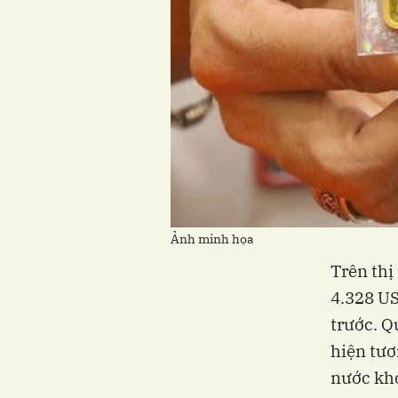
Ảnh minh họa
Trên thị
4.328 US
trước. Q
hiện tươ
nước kho