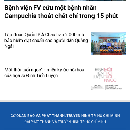
Bệnh viện FV cứu một bệnh nhân
Campuchia thoát chết chỉ trong 15 phút
Tập đoàn Quốc tế Á Châu trao 2.000 mũ
bảo hiểm đạt chuẩn cho người dân Quảng
Ngãi
Một thời tuổi ngọc” - miền ký ức hội họa
của họa sĩ Đinh Tiến Luyện
CƠ QUAN BÁO VÀ PHÁT THANH, TRUYỀN HÌNH TP. HỒ CHÍ MINH
ĐÀI PHÁT THANH VÀ TRUYỀN HÌNH TP. HỒ CHÍ MINH