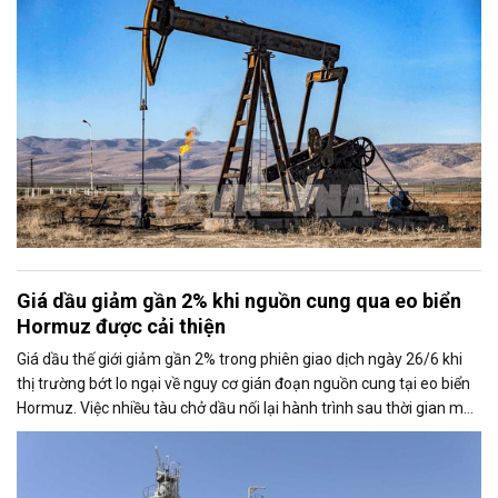
Giá dầu giảm gần 2% khi nguồn cung qua eo biển
Hormuz được cải thiện
Giá dầu thế giới giảm gần 2% trong phiên giao dịch ngày 26/6 khi
thị trường bớt lo ngại về nguy cơ gián đoạn nguồn cung tại eo biển
Hormuz. Việc nhiều tàu chở dầu nối lại hành trình sau thời gian mắc
kẹt đã tạo áp lực lên giá, bất chấp những rủi ro địa chính trị tại khu
vực vẫn chưa hoàn toàn chấm dứt.