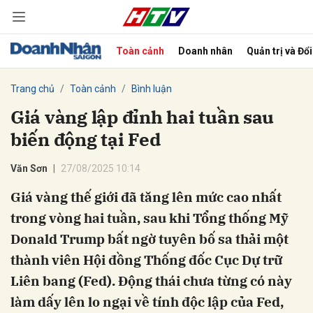
Toàn cảnh
Doanh nhân
Quản trị và Đổ
bình luận
Trang chủ
Toàn cảnh
Bình luận
Giá vàng lập đỉnh hai tuần sau
biến động tại Fed
Văn Sơn
27/08/2025 10:14
Giá vàng thế giới đã tăng lên mức cao nhất
trong vòng hai tuần, sau khi Tổng thống Mỹ
Hủy
G
Donald Trump bất ngờ tuyên bố sa thải một
thành viên Hội đồng Thống đốc Cục Dự trữ
Liên bang (Fed). Động thái chưa từng có này
làm dấy lên lo ngại về tính độc lập của Fed,