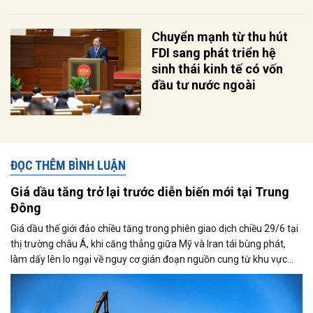
Chuyển mạnh từ thu hút
FDI sang phát triển hệ
sinh thái kinh tế có vốn
đầu tư nước ngoài
ĐỌC THÊM BÌNH LUẬN
Giá dầu tăng trở lại trước diễn biến mới tại Trung
Đông
Giá dầu thế giới đảo chiều tăng trong phiên giao dịch chiều 29/6 tại
thị trường châu Á, khi căng thẳng giữa Mỹ và Iran tái bùng phát,
làm dấy lên lo ngại về nguy cơ gián đoạn nguồn cung từ khu vực
Trung Đông. Tuy nhiên, triển vọng nối lại đàm phán giữa hai bên đã
phần nào hạn chế đà tăng của thị trường.