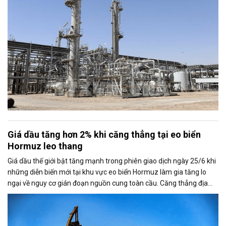
Giá dầu tăng hơn 2% khi căng thẳng tại eo biển
Hormuz leo thang
Giá dầu thế giới bật tăng mạnh trong phiên giao dịch ngày 25/6 khi
những diễn biến mới tại khu vực eo biển Hormuz làm gia tăng lo
ngại về nguy cơ gián đoạn nguồn cung toàn cầu. Căng thẳng địa
chính trị cũng khiến thị trường đặt dấu hỏi về khả năng duy trì thỏa
thuận ngừng bắn giữa Mỹ và Iran.