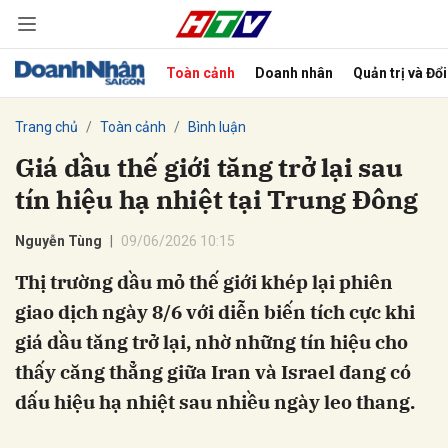
Toàn cảnh
Doanh nhân
Quản trị và Đổ
bình luận
Trang chủ
Toàn cảnh
Bình luận
Giá dầu thế giới tăng trở lại sau
tín hiệu hạ nhiệt tại Trung Đông
Nguyễn Tùng
09/06/2026 10:15
Thị trường dầu mỏ thế giới khép lại phiên
giao dịch ngày 8/6 với diễn biến tích cực khi
Hủy
G
giá dầu tăng trở lại, nhờ những tín hiệu cho
thấy căng thẳng giữa Iran và Israel đang có
dấu hiệu hạ nhiệt sau nhiều ngày leo thang.