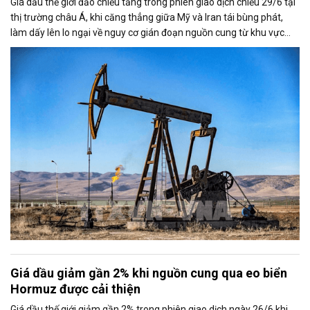
Giá dầu thế giới đảo chiều tăng trong phiên giao dịch chiều 29/6 tại
thị trường châu Á, khi căng thẳng giữa Mỹ và Iran tái bùng phát,
làm dấy lên lo ngại về nguy cơ gián đoạn nguồn cung từ khu vực
Trung Đông. Tuy nhiên, triển vọng nối lại đàm phán giữa hai bên đã
phần nào hạn chế đà tăng của thị trường.
Giá dầu giảm gần 2% khi nguồn cung qua eo biển
Hormuz được cải thiện
Giá dầu thế giới giảm gần 2% trong phiên giao dịch ngày 26/6 khi