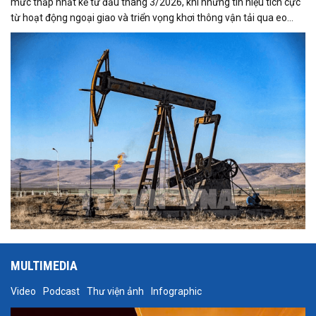
mức thấp nhất kể từ đầu tháng 3/2026, khi những tín hiệu tích cực
từ hoạt động ngoại giao và triển vọng khơi thông vận tải qua eo
biển Hormuz làm dịu bớt lo ngại về nguy cơ gián đoạn nguồn cung
toàn cầu.
MULTIMEDIA
Video
Podcast
Thư viện ảnh
Infographic