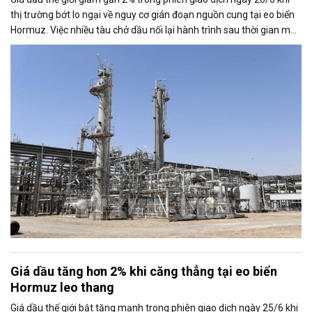
thị trường bớt lo ngại về nguy cơ gián đoạn nguồn cung tại eo biển
Hormuz. Việc nhiều tàu chở dầu nối lại hành trình sau thời gian mắc
kẹt đã tạo áp lực lên giá, bất chấp những rủi ro địa chính trị tại khu
vực vẫn chưa hoàn toàn chấm dứt.
Giá dầu tăng hơn 2% khi căng thẳng tại eo biển
Hormuz leo thang
Giá dầu thế giới bật tăng mạnh trong phiên giao dịch ngày 25/6 khi